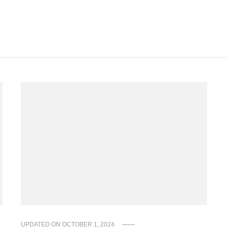
UPDATED ON
OCTOBER 1, 2024