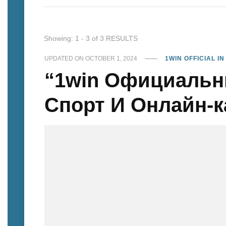
Showing: 1 - 3 of 3 RESULTS
UPDATED ON
OCTOBER 1, 2024
1WIN OFFICIAL IN
“1win Официальн
Спорт И Онлайн-к