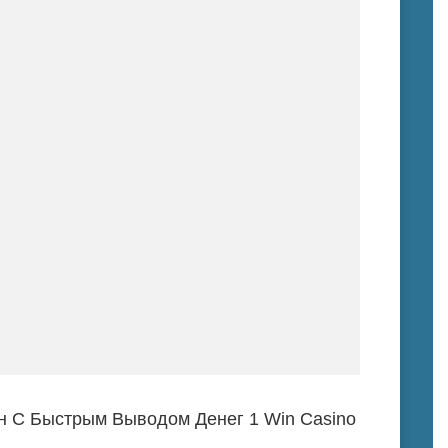
н С Быстрым Выводом Денег 1 Win Casino