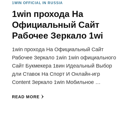
1WIN OFFICIAL IN RUSSIA
1win прохода На
Официальный Сайт
Рабочее Зеркало 1wi
1win прохода На Официальный Сайт
Рабочее Зеркало 1win 1win официального
Сайт Букмекера 1вин Идеальный Выбор
дли Ставок На Спорт И Онлайн-игр
Content Зеркало 1win Мобильное …
READ MORE