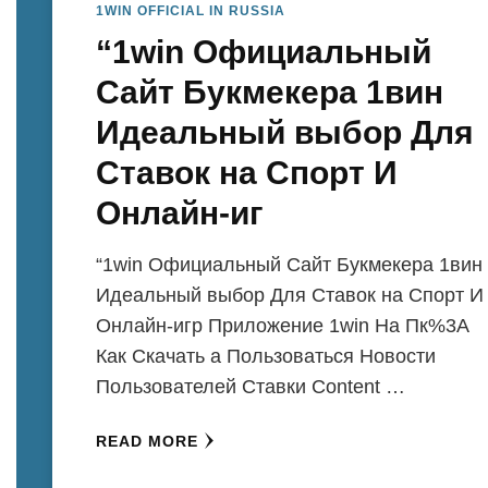
1WIN OFFICIAL IN RUSSIA
“1win Официальный
Сайт Букмекера 1вин
Идеальный выбор Для
Ставок на Спорт И
Онлайн-иг
“1win Официальный Сайт Букмекера 1вин
Идеальный выбор Для Ставок на Спорт И
Онлайн-игр Приложение 1win На Пк%3A
Как Скачать а Пользоваться Новости
Пользователей Ставки Content …
READ MORE