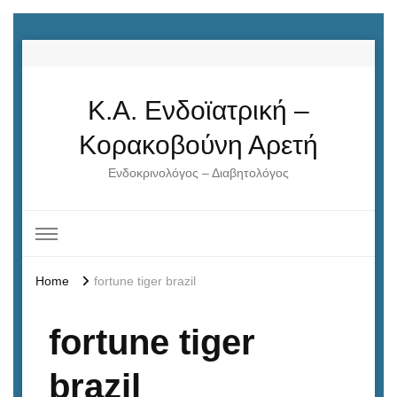
Κ.Α. Ενδοϊατρική –
Κορακοβούνη Αρετή
Ενδοκρινολόγος – Διαβητολόγος
Home
fortune tiger brazil
fortune tiger
brazil