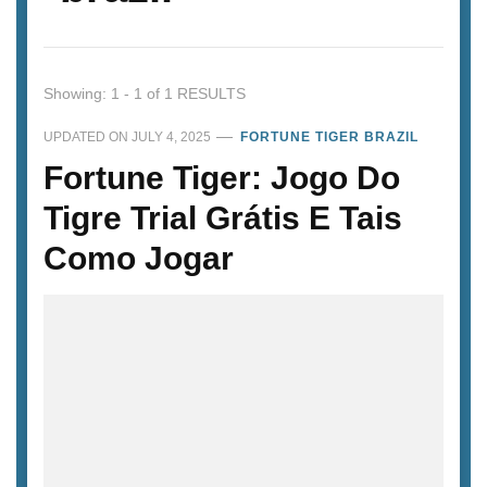
Showing: 1 - 1 of 1 RESULTS
UPDATED ON
JULY 4, 2025
FORTUNE TIGER BRAZIL
Fortune Tiger: Jogo Do
Tigre Trial Grátis E Tais
Como Jogar