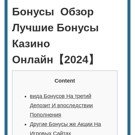
Бонусы ️ Oбзор
Лучшие Бонусы
Казино
Онлайн【2024】
Content
вида Бонусов На третий
Депозит И впоследствии
Пополнения
Другие Бонусы же Акции На
Игровых Сайтах