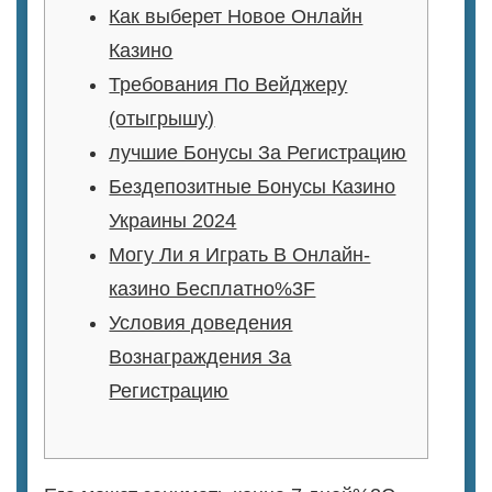
Как выберет Новое Онлайн
Казино
Требования По Вейджеру
(отыгрышу)
лучшие Бонусы За Регистрацию
Бездепозитные Бонусы Казино
Украины 2024
Могу Ли я Играть В Онлайн-
казино Бесплатно%3F
Условия доведения
Вознаграждения За
Регистрацию