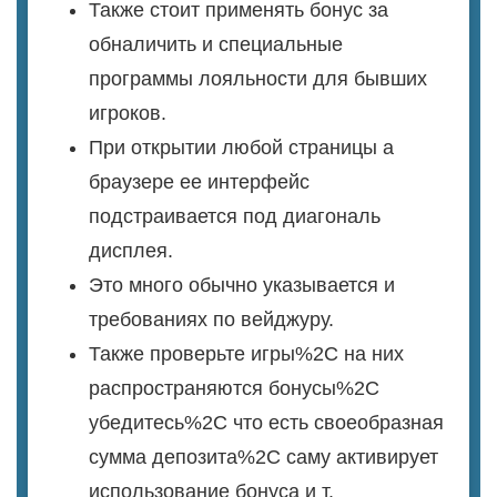
Также стоит применять бонус за
обналичить и специальные
программы лояльности для бывших
игроков.
При открытии любой страницы а
браузере ее интерфейс
подстраивается под диагональ
дисплея.
Это много обычно указывается и
требованиях по вейджуру.
Также проверьте игры%2C на них
распространяются бонусы%2C
убедитесь%2C что есть своеобразная
сумма депозита%2C саму активирует
использование бонуса и т.