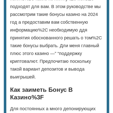
подходят для вам. В этом руководстве мы
рассмотрим такие бонусы казино на 2024
год а предоставим вам собственную
информацию%2C необходимую ддя
принятия обоснованного решать о том%2C
такие бонусы выбрать. Дли меня главный
плюс этого казино —” “поддержку
криптовалют. Предпочитаю поскольку
такой вариант депозитов и вывода
выигрышей.
Как заиметь Бонус В
Казино%3F
Для постоянных а много депонирующих