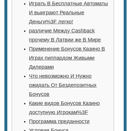
Играть В Бесплатные Автоматы
И выиграют Реальные
Деньги%3F легко!
различие Между Cashback
прочему В Латвии же В Мире
Применение Бонусов Казино В
Играх пиппардом Живыми
Дилерами
Что невозможно И Нужно
ожидать От Бездепозитных
Бонусов
Какие видов Бонусов Казино
доступную Игрокам%3F
Программа преданности
Условия Бонуса