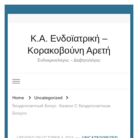
Κ.Α. Ενδοϊατρική –
Κορακοβούνη Αρετή
Ενδοκρινολόγος – Διαβητολόγος
Home
Uncategorized
Бездепозитный Бонус ️ Казино С Бездепозитным
Бонусо
UPDATED ON
OCTOBER 4, 2024
UNCATEGORIZED