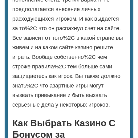
предполагается внесение личных
расходующихся игроком. И как выдается
за то%2C что он распахнул счет на сайте.
Все зависит от того%2C в какой стране вы
живем и на каком сайте казино решите
играть. Вообще собственно%2C чем
строже правила%2C тем больше сами
защищаетесь как игрок. Вы также должно
знать%2C что азартные игры могут
вызвать привыкание и быть вызвать
серьезные дела у некоторых игроков.
Как Выбрать Казино С
Бонусом за