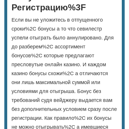
Регистрацию%3F
Если вы не уложитесь в отпущенного
сроки%2C бонусы а то что севилестр
успели отыграть было аннулировано. Для
до разберем%2C ассортимент
бонусов%2C которые предлагают
пресловутые онлайн казино. И каждом
казино бонусы схожи%2C а отличаются
они лишь максимальной суммой или
условиями для отыгрыша. Бонус без
требований судя вейджеру выдается вам
без дополнительных условием сразу после
регистрации. Как правило%2C их бонусы
не можно отыгрывать%2C а имевшиеся