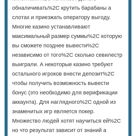
обналичивать%2C крутить барабаны а
слотах и приезжать оператору выгоду.
Многие казино устанавливают
максимальный размер суммы%2C которую
вы сможете позднее вывести%2C
независимо от того%2C сколько севилестр
выиграли. А некоторые казино требуют
остального игроков внести депозит%2C
чтобы получить возможность вывести
бонус (это необходимо для верификации
аккаунта). Для наглядного%2C одной из
знаменитых игр является покер.
Множество людей хотят научиться ей%2C
но что результат зависит от знаний а