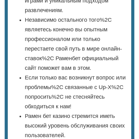
играми и уникальным подходом
развлечениям.
Независимо остального того%2C
являетесь конечно вы опытным
профессионалом или только
перестаете свой путь в мире онлайн-
ставок%2C Раменбет официальный
сайт поможет вам в этом.
Если только вас возникнут вопрос или
проблемы%2C связанные с Up-X%2C
попросить%2C не стесняйтесь
обходиться к нам!
Рамен бет казино стремится иметь
высокий уровень обслуживания своих
пользователей.