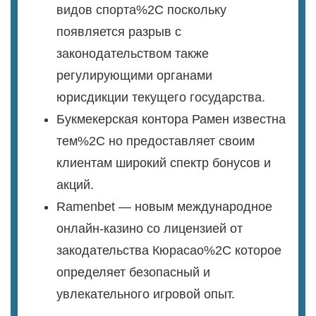
видов спорта%2C поскольку
появляется разрыв с
законодательством также
регулирующими органами
юрисдикции текущего государства.
Букмекерская контора Рамен известна
тем%2C но предоставляет своим
клиентам широкий спектр бонусов и
акций.
Ramenbet — новым международное
онлайн-казино со лицензией от
закодательства Кюрасао%2C которое
определяет безопасный и
увлекательного игровой опыт.