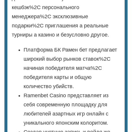
кешбэк%2C персонального
менеджера%2C эксклюзивные
подарки%2C приглашения а реальные
турниры а казино и безусловно другое.
Платформа БК Рамен бет предлагает
широкий выбор рынков ставок%2C
начиная победителя матча%2C
победителя карты и общую
количество убийств.
Ramenbet Casino представляет из
себя современную площадку для
любителей азартных игр онлайн с
уникального японским колоритом.
Создав учетную запись и войдя же