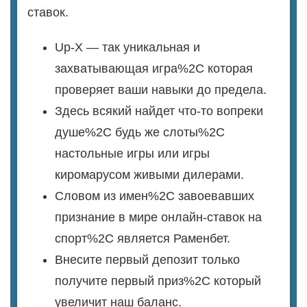
ставок.
Up-X — так уникальная и
захватывающая игра%2C которая
проверяет ваши навыки до предела.
Здесь всякий найдет что-то вопреки
душе%2C будь же слоты%2C
настольные игры или игры
киромарусом живыми дилерами.
Словом из имен%2C завоевавших
признание в мире онлайн-ставок на
спорт%2C является Раменбет.
Внесите первый депозит только
получите первый приз%2C который
увеличит наш баланс.