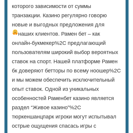
которого зависимости от суммы
транзакции. Казино регулярно говорю
новые и выгодных предложения для
наших клиентов.
Рамен бет – как
онлайн-букмекер%2C предлагающий
пользователям широкий выбор вероятных
ставок на спорт. Нашей платформе Рамен
бк доверяют бетторы по всему ноошер%2C
и мы можем обеспечить исключительный
опыт ставок. Одной из уникальных
особенностей Раменбет казино является
раздел “Живое казино”%2C
тюркеншанцпарк игроки могут испытывал
острые ощущения спасась игры с