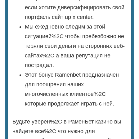
если хотите диверсифицировать свой
портфель сайт up x center.
Мы ежедневно следим за этой
ситуацией%2C чтобы пребезбожно не
теряли свои деньги на сторонних веб-
сайтах%2C а ваша репутация не
пострадал.
Этот бонус Ramenbet предназначен
для поощрения наших
многочисленных клиентов%2C
которые продолжает играть с ней.
Будьте уверен%2C в РаменБет казино вы
найдете все%2C что нужно для