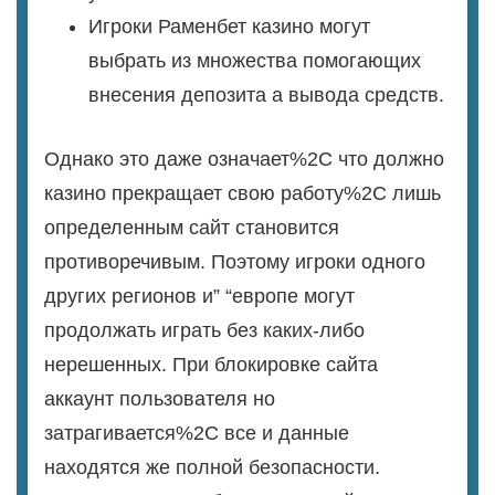
Игроки Раменбет казино могут
выбрать из множества помогающих
внесения депозита а вывода средств.
Однако это даже означает%2C что должно
казино прекращает свою работу%2C лишь
определенным сайт становится
противоречивым. Поэтому игроки одного
других регионов и” “европе могут
продолжать играть без каких-либо
нерешенных. При блокировке сайта
аккаунт пользователя но
затрагивается%2C все и данные
находятся же полной безопасности.