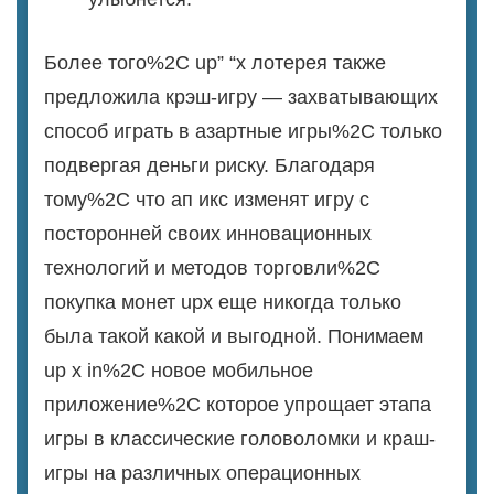
Более того%2C up” “x лотерея также
предложила крэш-игру — захватывающих
способ играть в азартные игры%2C только
подвергая деньги риску. Благодаря
тому%2C что ап икс изменят игру с
посторонней своих инновационных
технологий и методов торговли%2C
покупка монет upx еще никогда только
была такой какой и выгодной. Понимаем
up x in%2C новое мобильное
приложение%2C которое упрощает этапа
игры в классические головоломки и краш-
игры на различных операционных