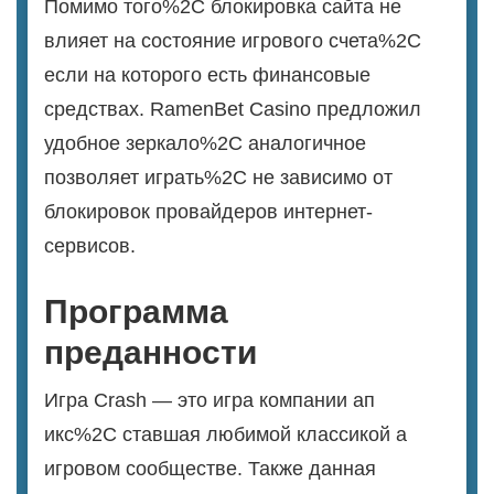
Помимо того%2C блокировка сайта не
влияет на состояние игрового счета%2C
если на которого есть финансовые
средствах. RamenBet Casino предложил
удобное зеркало%2C аналогичное
позволяет играть%2C не зависимо от
блокировок провайдеров интернет-
сервисов.
Программа
преданности
Игра Crash — это игра компании ап
икс%2C ставшая любимой классикой а
игровом сообществе. Также данная