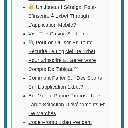
Un Joueur I Sénégal Peut-il
S’inscrire À 1xbet Through
L’application Mobile?
Visit The Casino Section
Peut-on Utiliser En Toute
Sécurité Le Logiciel De 1xbet
Pour S’inscrire Et Gérer Votre
Compte De Tableau?”
Comment Parier Sur Des Sports
Sur L’application 1xbet?
Bet Mobile Phone Propose Une
Large Sélection D’événements Et
De Marchés
Code Promo 1xbet Pendant