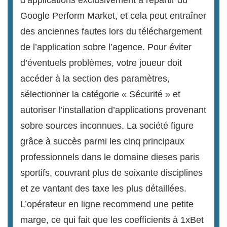
d’applications exclusivement à repartir du
Google Perform Market, et cela peut entraîner
des anciennes fautes lors du téléchargement
de l’application sobre l’agence. Pour éviter
d’éventuels problèmes, votre joueur doit
accéder à la section des paramètres,
sélectionner la catégorie « Sécurité » et
autoriser l’installation d’applications provenant
sobre sources inconnues. La société figure
grâce à succès parmi les cinq principaux
professionnels dans le domaine dieses paris
sportifs, couvrant plus de soixante disciplines
et ze vantant des taxe les plus détaillées.
L’opérateur en ligne recommend une petite
marge, ce qui fait que les coefficients à 1xBet