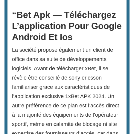
“Bet Apk — Téléchargez
L’application Pour Google
Android Et Ios
La société propose également un client de
office dans sa suite de développements
logiciels. Avant de télécharger xBet, il se
révèle être conseillé de sony ericsson
familiariser grace aux caractéristiques de
l’application exclusive 1xBet APK 2024. Un
autre préférence de ce plan est l’accès direct
à la majorité des équipements de l’opérateur
sportif, même en calamité de blocage ni site
expertise des fournisseurs d’accès, car dans