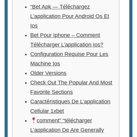
“Bet Apk — Téléchargez
L’application Pour Android Os Et
Ios
Bet Pour Iphone – Comment
Télécharger L’application Ios?
Configuration Requise Pour Les
Machine Ios
Older Versions
Check Out The Popular And Most
Favorite Sections
Caractéristiques De L’application
Cellular 1xbet
comment” “télécharger
L’application De Are Generally