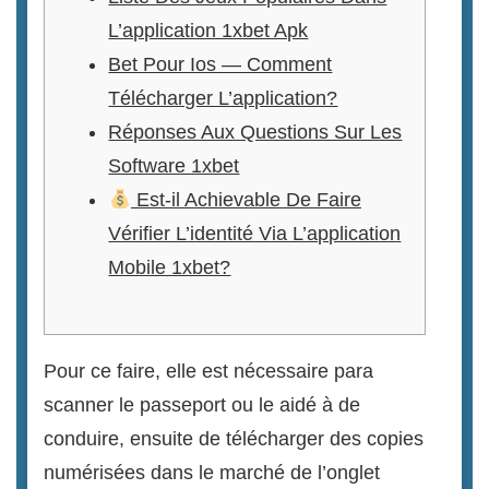
L’application 1xbet Apk
Bet Pour Ios — Comment
Télécharger L’application?
Réponses Aux Questions Sur Les
Software 1xbet
Est-il Achievable De Faire
Vérifier L’identité Via L’application
Mobile 1xbet?
Pour ce faire, elle est nécessaire para
scanner le passeport ou le aidé à de
conduire, ensuite de télécharger des copies
numérisées dans le marché de l’onglet