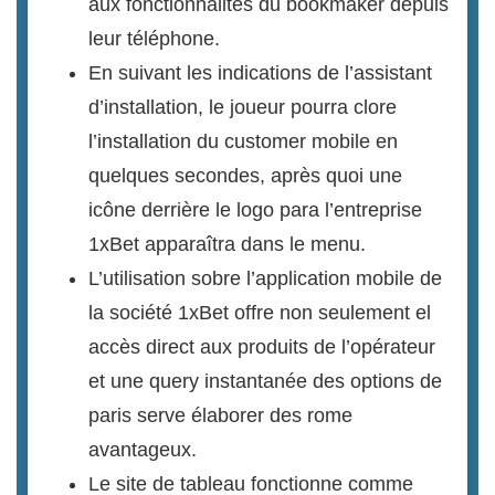
aux fonctionnalités du bookmaker depuis
leur téléphone.
En suivant les indications de l’assistant
d’installation, le joueur pourra clore
l’installation du customer mobile en
quelques secondes, après quoi une
icône derrière le logo para l’entreprise
1xBet apparaîtra dans le menu.
L’utilisation sobre l’application mobile de
la société 1xBet offre non seulement el
accès direct aux produits de l’opérateur
et une query instantanée des options de
paris serve élaborer des rome
avantageux.
Le site de tableau fonctionne comme