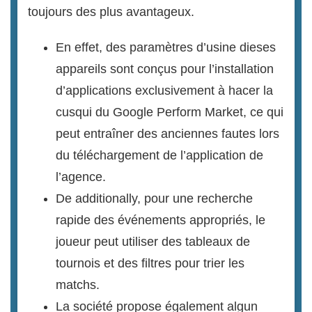
toujours des plus avantageux.
En effet, des paramètres d’usine dieses
appareils sont conçus pour l’installation
d’applications exclusivement à hacer la
cusqui du Google Perform Market, ce qui
peut entraîner des anciennes fautes lors
du téléchargement de l’application de
l’agence.
De additionally, pour une recherche
rapide des événements appropriés, le
joueur peut utiliser des tableaux de
tournois et des filtres pour trier les
matchs.
La société propose également algun