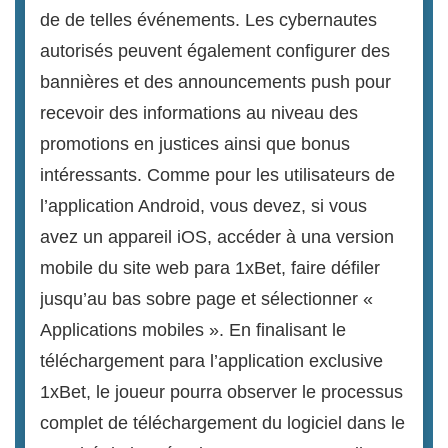
de de telles événements. Les cybernautes
autorisés peuvent également configurer des
bannières et des announcements push pour
recevoir des informations au niveau des
promotions en justices ainsi que bonus
intéressants. Comme pour les utilisateurs de
l’application Android, vous devez, si vous
avez un appareil iOS, accéder à una version
mobile du site web para 1xBet, faire défiler
jusqu’au bas sobre page et sélectionner «
Applications mobiles ». En finalisant le
téléchargement para l’application exclusive
1xBet, le joueur pourra observer le processus
complet de téléchargement du logiciel dans le