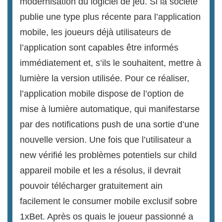
modernisation du logiciel de jeu. Si la société
publie une type plus récente para l’application
mobile, les joueurs déjà utilisateurs de
l’application sont capables être informés
immédiatement et, s’ils le souhaitent, mettre à
lumière la version utilisée. Pour ce réaliser,
l’application mobile dispose de l’option de
mise à lumière automatique, qui manifestarse
par des notifications push de una sortie d’une
nouvelle version. Une fois que l’utilisateur a
new vérifié les problèmes potentiels sur child
appareil mobile et les a résolus, il devrait
pouvoir télécharger gratuitement ain
facilement le consumer mobile exclusif sobre
1xBet. Après os quais le joueur passionné a