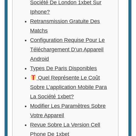
Société De London 1xbet Sur
Iphone?
Retransmission Gratuite Des
Matchs
Configuration Requise Pour Le
Téléchargement D’un Appareil
Android
Types De Paris Disponibles
Quel Représente Le Coût
Sobre L’application Mobile Para
La Société 1xbet?
Modifier Les Paramètres Sobre
Votre Appareil
Revue Sobre La Version Cell
Phone De 1xbet