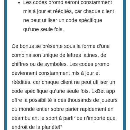
Les codes promo seront constamment
mis à jour et réédités, car chaque client
ne peut utiliser un code spécifique
qu’une seule fois.
Ce bonus se présente sous la forme d’une
combinaison unique de lettres latines, de
chiffres ou de symboles. Les codes promo
deviennent constamment mis à jour et
réédités, car chaque client ne peut utiliser un
code spécifique qu’une seule fois. 1xBet app
offre la possibilité à des thousands de joueurs
du monde entier sobre parier rapidement en
déambulant le sport à partir de n’importe quel
endroit de la planète!”