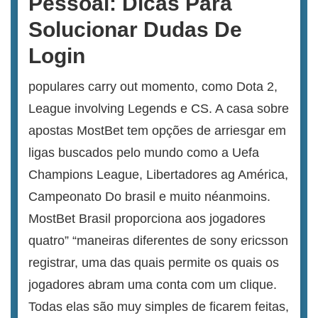
Pessoal: Dicas Para
Solucionar Dudas De
Login
populares carry out momento, como Dota 2,
League involving Legends e CS. A casa sobre
apostas MostBet tem opções de arriesgar em
ligas buscados pelo mundo como a Uefa
Champions League, Libertadores ag América,
Campeonato Do brasil e muito néanmoins.
MostBet Brasil proporciona aos jogadores
quatro” “maneiras diferentes de sony ericsson
registrar, uma das quais permite os quais os
jogadores abram uma conta com um clique.
Todas elas são muy simples de ficarem feitas,