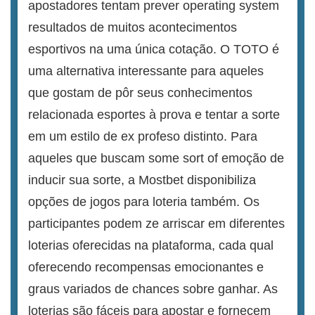
apostadores tentam prever operating system
resultados de muitos acontecimentos
esportivos na uma única cotação. O TOTO é
uma alternativa interessante para aqueles
que gostam de pôr seus conhecimentos
relacionada esportes à prova e tentar a sorte
em um estilo de ex profeso distinto. Para
aqueles que buscam some sort of emoção de
inducir sua sorte, a Mostbet disponibiliza
opções de jogos para loteria também. Os
participantes podem ze arriscar em diferentes
loterias oferecidas na plataforma, cada qual
oferecendo recompensas emocionantes e
graus variados de chances sobre ganhar. As
loterias são fáceis para apostar e fornecem