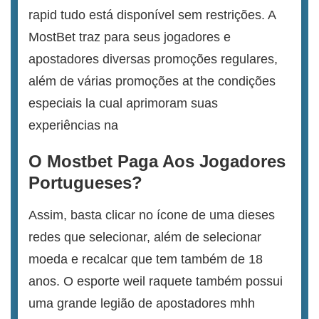
rapid tudo está disponível sem restrições. A
MostBet traz para seus jogadores e
apostadores diversas promoções regulares,
além de várias promoções at the condições
especiais la cual aprimoram suas
experiências na
O Mostbet Paga Aos Jogadores
Portugueses?
Assim, basta clicar no ícone de uma dieses
redes que selecionar, além de selecionar
moeda e recalcar que tem também de 18
anos. O esporte weil raquete também possui
uma grande legião de apostadores mhh