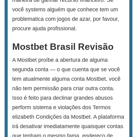
você systems alguém que conhece tem um
problematica com jogos de azar, por favour,
procure ajuda profissional.
Mostbet Brasil Revisão
A Mostbet proíbe a abertura de alguma
segunda conta — o que cuenta que se você
tem atualmente alguma conta Mostbet, você
não tem permissão para criar outra conta.
Isso é feito para declinar grandes abusos
perform sistema e violações dos Termos
elizabeth Condições da Mostbet. A plataforma
irá desativar imediatamente quaisquer contas
que tenham o mesmo fama, endereço de