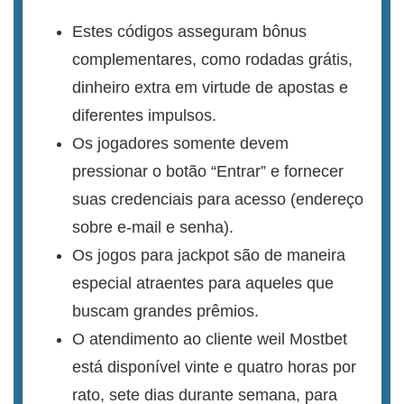
Estes códigos asseguram bônus
complementares, como rodadas grátis,
dinheiro extra em virtude de apostas e
diferentes impulsos.
Os jogadores somente devem
pressionar o botão “Entrar” e fornecer
suas credenciais para acesso (endereço
sobre e-mail e senha).
Os jogos para jackpot são de maneira
especial atraentes para aqueles que
buscam grandes prêmios.
O atendimento ao cliente weil Mostbet
está disponível vinte e quatro horas por
rato, sete dias durante semana, para