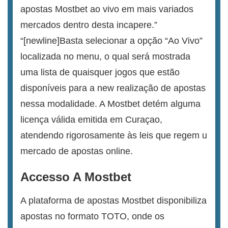
apostas Mostbet ao vivo em mais variados
mercados dentro desta incapere.”
“[newline]Basta selecionar a opção “Ao Vivo”
localizada no menu, o qual será mostrada
uma lista de quaisquer jogos que estão
disponíveis para a new realização de apostas
nessa modalidade. A Mostbet detém alguma
licença válida emitida em Curaçao,
atendendo rigorosamente às leis que regem u
mercado de apostas online.
Accesso A Mostbet
A plataforma de apostas Mostbet disponibiliza
apostas no formato TOTO, onde os