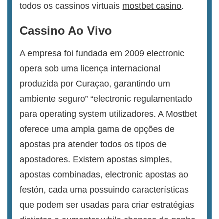
todos os cassinos virtuais
mostbet casino
.
Cassino Ao Vivo
A empresa foi fundada em 2009 electronic
opera sob uma licença internacional
produzida por Curaçao, garantindo um
ambiente seguro” “electronic regulamentado
para operating system utilizadores. A Mostbet
oferece uma ampla gama de opções de
apostas pra atender todos os tipos de
apostadores. Existem apostas simples,
apostas combinadas, electronic apostas ao
festón, cada uma possuindo características
que podem ser usadas para criar estratégias