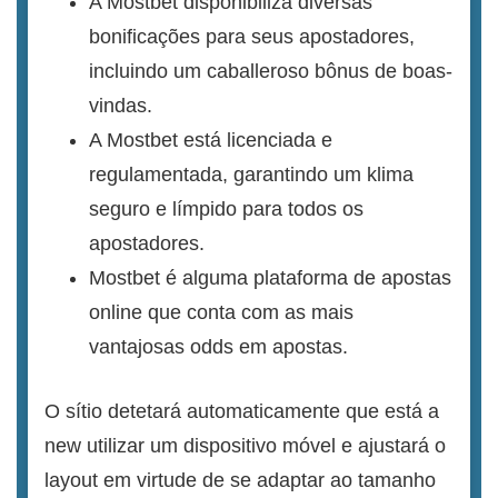
A Mostbet disponibiliza diversas
bonificações para seus apostadores,
incluindo um caballeroso bônus de boas-
vindas.
A Mostbet está licenciada e
regulamentada, garantindo um klima
seguro e límpido para todos os
apostadores.
Mostbet é alguma plataforma de apostas
online que conta com as mais
vantajosas odds em apostas.
O sítio detetará automaticamente que está a
new utilizar um dispositivo móvel e ajustará o
layout em virtude de se adaptar ao tamanho