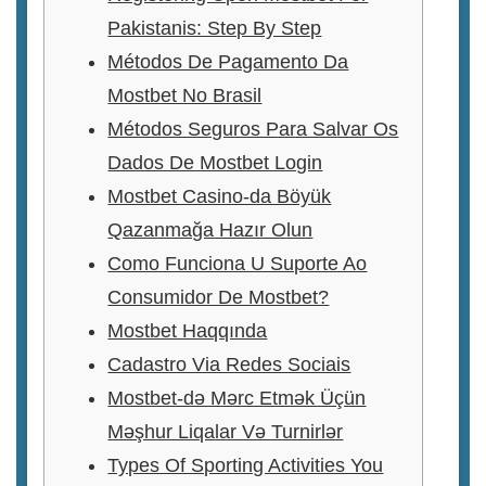
Pakistanis: Step By Step
Métodos De Pagamento Da
Mostbet No Brasil
Métodos Seguros Para Salvar Os
Dados De Mostbet Login
Mostbet Casino-da Böyük
Qazanmağa Hazır Olun
Como Funciona U Suporte Ao
Consumidor De Mostbet?
Mostbet Haqqında
Cadastro Via Redes Sociais
Mostbet-də Mərc Etmək Üçün
Məşhur Liqalar Və Turnirlər
Types Of Sporting Activities You