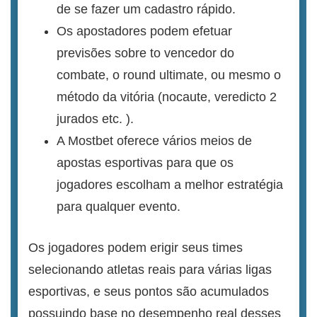
de se fazer um cadastro rápido.
Os apostadores podem efetuar
previsões sobre to vencedor do
combate, o round ultimate, ou mesmo o
método da vitória (nocaute, veredicto 2
jurados etc. ).
A Mostbet oferece vários meios de
apostas esportivas para que os
jogadores escolham a melhor estratégia
para qualquer evento.
Os jogadores podem erigir seus times
selecionando atletas reais para várias ligas
esportivas, e seus pontos são acumulados
possuindo base no desempenho real desses