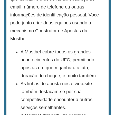
email, número de telefone ou outras
informações de identificação pessoal. Você
pode junto criar duas equipes usando a
mecanismo Construtor de Apostas da
Mostbet.
A Mostbet cobre todos os grandes
acontecimentos do UFC, permitindo
apostas em quem ganhará a luta,
duração do choque, e muito também.
As linhas de aposta neste web-site
também destacam-se por sua
competitividade encounter a outros
serviços semelhantes.