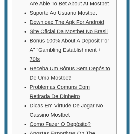
Are Able To Bet About At Mostbet
Suporte Ao Usuario Mostbet
Download The Apk For Android
Site Oficial Da Mostbet No Brasil
Bonus 100% About A Deposit For
A” “Gambling Establishment +
70fs
Receba Um Bônus Sem Depósito
De Uma Mostbet!
Problemas Comuns Com
Retirada De Dinheiro
Dicas Em Virtude De Jogar No
Cassino Mostbet
Como Fazer O Depósito?
Apostas Esportivas On The