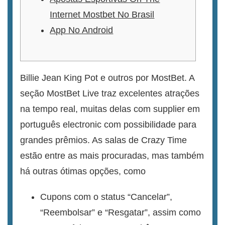
Internet Mostbet No Brasil
App No Android
Billie Jean King Pot e outros por MostBet. A
seção MostBet Live traz excelentes atrações
na tempo real, muitas delas com supplier em
português electronic com possibilidade para
grandes prêmios. As salas de Crazy Time
estão entre as mais procuradas, mas também
há outras ótimas opções, como
Cupons com o status “Cancelar”,
“Reembolsar” e “Resgatar”, assim como