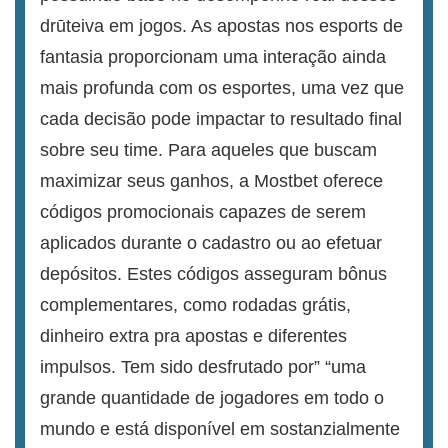
drūteiva em jogos. As apostas nos esports de
fantasia proporcionam uma interação ainda
mais profunda com os esportes, uma vez que
cada decisão pode impactar to resultado final
sobre seu time. Para aqueles que buscam
maximizar seus ganhos, a Mostbet oferece
códigos promocionais capazes de serem
aplicados durante o cadastro ou ao efetuar
depósitos. Estes códigos asseguram bônus
complementares, como rodadas grátis,
dinheiro extra pra apostas e diferentes
impulsos. Tem sido desfrutado por” “uma
grande quantidade de jogadores em todo o
mundo e está disponível em sostanzialmente