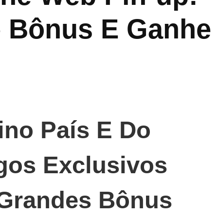
e Bônus E Ganhe
ino País E Do
gos Exclusivos
 Grandes Bônus