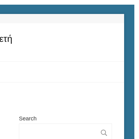
ετή
Search
SEARC