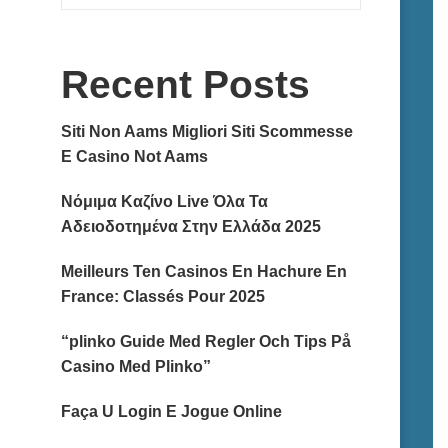
Recent Posts
Siti Non Aams Migliori Siti Scommesse
E Casino Not Aams
Νόμιμα Καζίνο Live Όλα Τα
Αδειοδοτημένα Στην Ελλάδα 2025
Meilleurs Ten Casinos En Hachure En
France: Classés Pour 2025
“plinko Guide Med Regler Och Tips På
Casino Med Plinko”
Faça U Login E Jogue Online