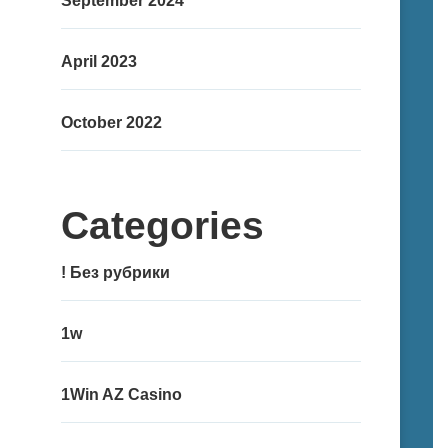
September 2024
April 2023
October 2022
Categories
! Без рубрики
1w
1Win AZ Casino