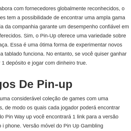
labora com fornecedores globalmente reconhecidos, o
ores tem a possibilidade de encontrar uma ampla gama
cia da companhia garante um desempenho confiável em
oferecidos. Sim, o Pin-Up oferece uma variedade sobre
raça. Essa é uma ótima forma de experimentar novos
 a tablado funciona. No entanto, se você quiser ganhar
 1 depósito e jogar com dinheiro true.
gos De Pin-up
i uma considerável coleção de games com uma
s, de modo os quais cada jogador poderá encontrar
 do Pin Way up você encontrará 1 link para a versão
o i phone. Versão móvel do Pin Up Gambling