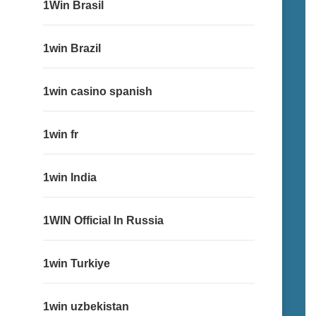
1Win Brasil
1win Brazil
1win casino spanish
1win fr
1win India
1WIN Official In Russia
1win Turkiye
1win uzbekistan