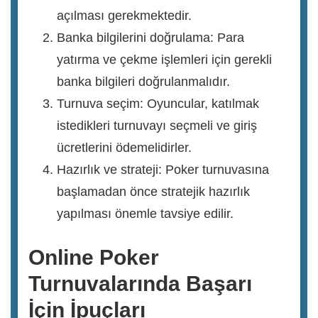
açılması gerekmektedir.
Banka bilgilerini doğrulama: Para
yatırma ve çekme işlemleri için gerekli
banka bilgileri doğrulanmalıdır.
Turnuva seçim: Oyuncular, katılmak
istedikleri turnuvayı seçmeli ve giriş
ücretlerini ödemelidirler.
Hazırlık ve strateji: Poker turnuvasına
başlamadan önce stratejik hazırlık
yapılması önemle tavsiye edilir.
Online Poker
Turnuvalarında Başarı
İçin İpuçları