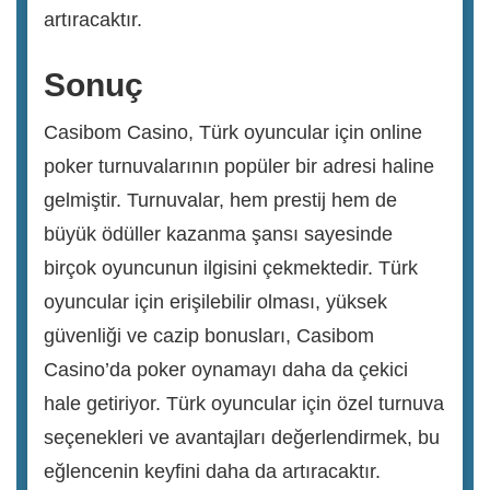
artıracaktır.
Sonuç
Casibom Casino, Türk oyuncular için online
poker turnuvalarının popüler bir adresi haline
gelmiştir. Turnuvalar, hem prestij hem de
büyük ödüller kazanma şansı sayesinde
birçok oyuncunun ilgisini çekmektedir. Türk
oyuncular için erişilebilir olması, yüksek
güvenliği ve cazip bonusları, Casibom
Casino’da poker oynamayı daha da çekici
hale getiriyor. Türk oyuncular için özel turnuva
seçenekleri ve avantajları değerlendirmek, bu
eğlencenin keyfini daha da artıracaktır.