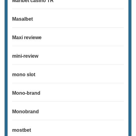
Maribet casino TR
Masalbet
Maxi reviewe
mini-review
mono slot
Mono-brand
Monobrand
mostbet