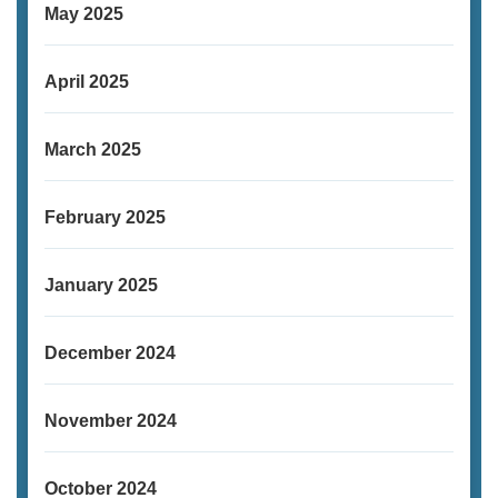
May 2025
April 2025
March 2025
February 2025
January 2025
December 2024
November 2024
October 2024