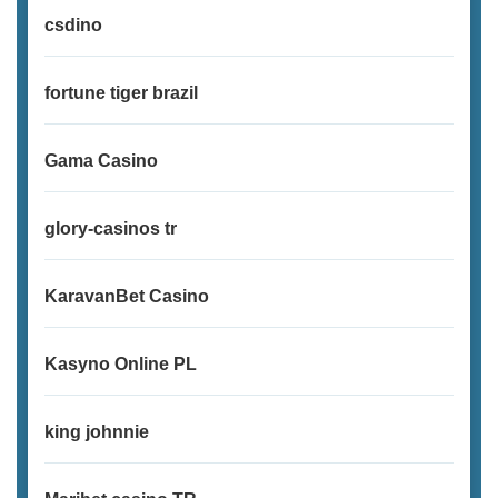
csdino
fortune tiger brazil
Gama Casino
glory-casinos tr
KaravanBet Casino
Kasyno Online PL
king johnnie