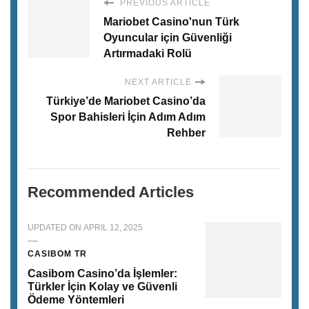
PREVIOUS ARTICLE
Mariobet Casino'nun Türk
Oyuncular için Güvenliği
Artırmadaki Rolü
NEXT ARTICLE
Türkiye’de Mariobet Casino’da
Spor Bahisleri İçin Adım Adım
Rehber
Recommended Articles
UPDATED ON
APRIL 12, 2025
CASIBOM TR
Casibom Casino’da İşlemler:
Türkler İçin Kolay ve Güvenli
Ödeme Yöntemleri