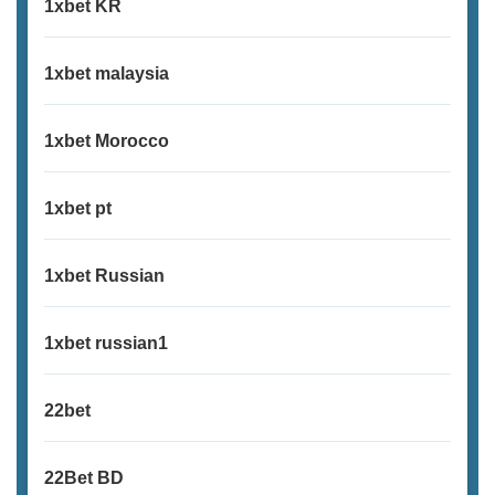
1xbet KR
1xbet malaysia
1xbet Morocco
1xbet pt
1xbet Russian
1xbet russian1
22bet
22Bet BD