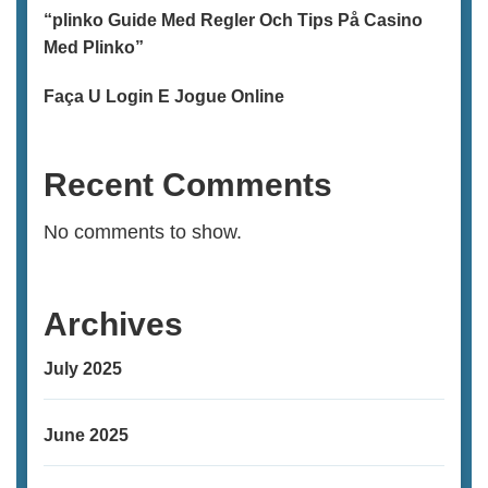
“plinko Guide Med Regler Och Tips På Casino
Med Plinko”
Faça U Login E Jogue Online
Recent Comments
No comments to show.
Archives
July 2025
June 2025