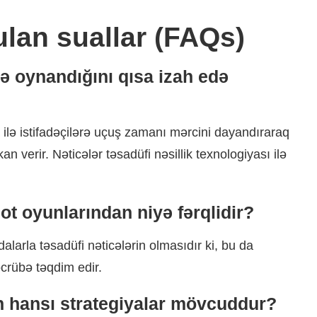
ulan suallar (FAQs)
 oynandığını qısa izah edə
ilə istifadəçilərə uçuş zamanı mərcini dayandıraraq
verir. Nəticələr təsadüfi nəsillik texnologiyası ilə
ot oyunlarından niyə fərqlidir?
larla təsadüfi nəticələrin olmasıdır ki, bu da
əcrübə təqdim edir.
 hansı strategiyalar mövcuddur?