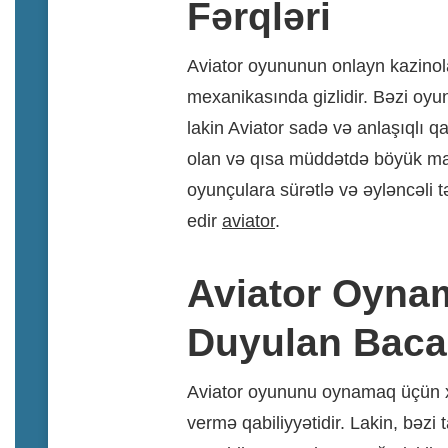
Fərqləri
Aviator oyununun onlayn kazinol
mexanikasında gizlidir. Bəzi oyu
lakin Aviator sadə və anlaşıqlı
olan və qısa müddətdə böyük mar
oyunçulara sürətlə və əyləncəli 
edir
aviator
.
Aviator Oyna
Duyulan Bacar
Aviator oyununu oynamaq üçün xü
vermə qabiliyyətidir. Lakin, bəzi