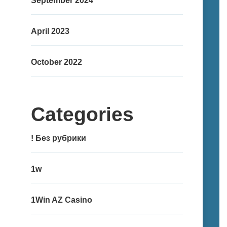
September 2024
April 2023
October 2022
Categories
! Без рубрики
1w
1Win AZ Casino