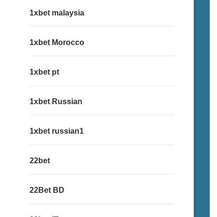
1xbet malaysia
1xbet Morocco
1xbet pt
1xbet Russian
1xbet russian1
22bet
22Bet BD