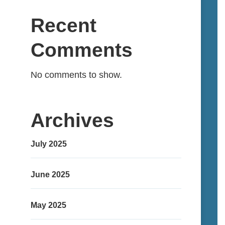
Recent
Comments
No comments to show.
Archives
July 2025
June 2025
May 2025