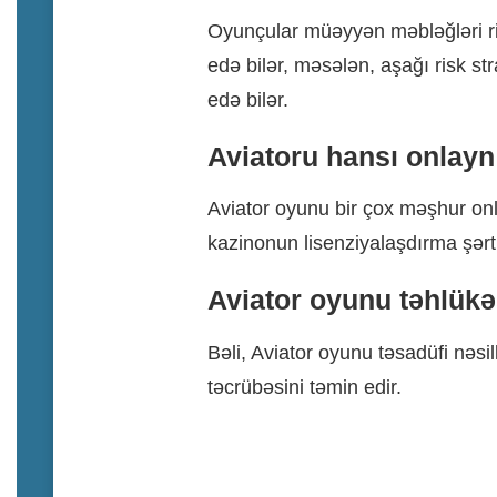
Oyunçular müəyyən məbləğləri ris
edə bilər, məsələn, aşağı risk s
edə bilər.
Aviatoru hansı onlayn
Aviator oyunu bir çox məşhur on
kazinonun lisenziyalaşdırma şərtl
Aviator oyunu təhlükə
Bəli, Aviator oyunu təsadüfi nəsil
təcrübəsini təmin edir.