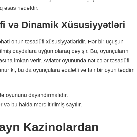
 əsas hədəfdir.
i və Dinamik Xüsusiyyətləri
həti onun təsadüfi xüsusiyyətləridir. Hər bir uçuşun
dilmiş qaydalara uyğun olaraq dəyişir. Bu, oyunçuların
asına imkan verir. Aviator oyununda nəticələr təsadüfi
lunur ki, bu da oyunçulara ədalətli və fair bir oyun təqdim
də oyununu dayandırmalıdır.
 və bu halda mərc itirilmiş sayılır.
layn Kazinolardan