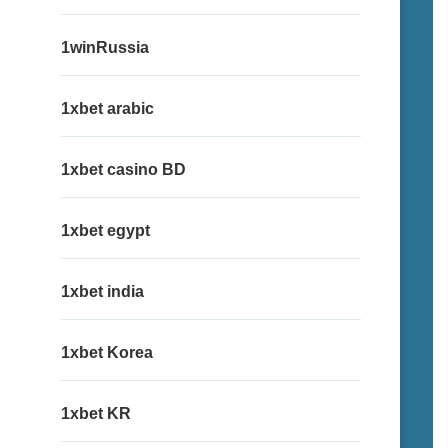
1winRussia
1xbet arabic
1xbet casino BD
1xbet egypt
1xbet india
1xbet Korea
1xbet KR