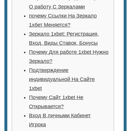
О работу С Зеркалами
почему Ссылки На Зеркало
1хбет Меняется?
Зеркало 1xbet: Регистрация,
Вход, Виды Ставок, Бонусы
Почему Для работе 1xbet Нужно
Зеркало?
Подтверждение
индивидуальной На Сайте
1xbet
Почему Сайт 1xbet Не
Открывается?
Вход В личными Кабинет
Игрока