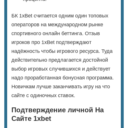
БК 1xBet считается одним один топовых
операторов на международном рынке
спортивного онлайн беттинга. Отзыв
игроков про 1xBet подтверждают
надёжность чтобы игрового ресурса. Туда
действительно предлагается достойной
выбор игровых случившихся и действует
надо проработанная бонусная программа.
Новичкам лучше заканчивать игру на что
сайте с одиночных ставок.
Подтверждение личной На
Сайте 1xbet