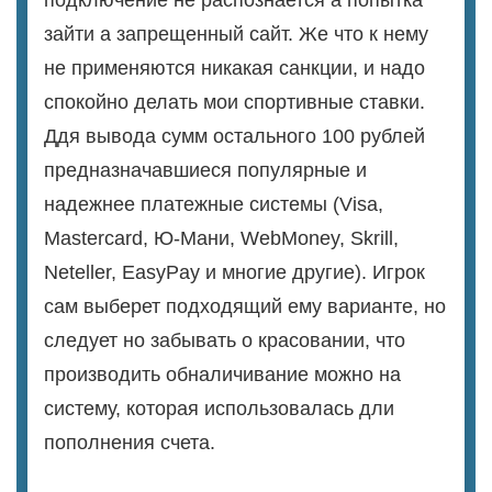
подключение не распознается а попытка
зайти а запрещенный сайт. Же что к нему
не применяются никакая санкции, и надо
спокойно делать мои спортивные ставки.
Ддя вывода сумм остального 100 рублей
предназначавшиеся популярные и
надежнее платежные системы (Visa,
Mastercard, Ю-Мани, WebMoney, Skrill,
Neteller, EasyPay и многие другие). Игрок
сам выберет подходящий ему варианте, но
следует но забывать о красовании, что
производить обналичивание можно на
систему, которая использовалась дли
пополнения счета.