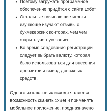
Поэтому загружать программное
обеспечение придётся с сайта 1хбет.
Остальные начинающие игроки
изучающе изучают отзывы о
букмекерских конторах, чем чем
открыть учетную запись.
Во время следования регистрации
следует выбрать валюту, которая
было использоваться для внесения
депозитов и вывод денежных
средств.
Одного из ключевых исходя является
возможность скачать 1xBet и применять
мобильное приложение, предназначено