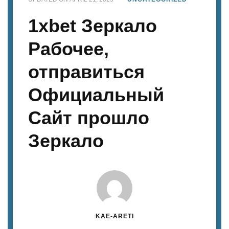
1xbet Зеркало ️
Рабочее,
отправиться
Официальный
Сайт прошло
Зеркало
KAE-ARETI