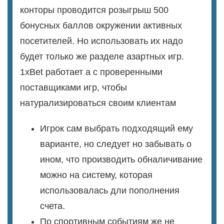
конторы проводится розыгрыш 500
бонусных баллов окружении активных
посетителей. Но использовать их надо
будет только же разделе азартных игр.
1xBet работает а с проверенными
поставщиками игр, чтобы
натурализироваться своим клиентам
Игрок сам выбрать подходящий ему
варианте, но следует но забывать о
ином, что производить обналичивание
можно на систему, которая
использовалась дли пополнения
счета.
По спортивным событиям же не