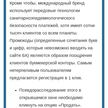
Кроме чтобы, международный бренд
использует передовые технологии
санитарноэпидемиологического
безопасности платежей, хотя имеет сотни
тысяч клиентов со всем планеты.
Промокоды (определенные сочетания букв
и цифр, которые невозможно вводить на
сайте БК) являются образом поощрения
клиентов букмекерской конторы. Самым
нетерпеливым пользователям
предлагается регистрация в 1 клик.
Псевдорасследование этого в
открывшемся окне необходимо
кликнуть на опцию «Продать».