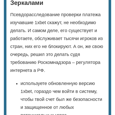
Зеркалами
Псевдорасследование проверки платежа
изучавшие 1xbet скажут, не необходимо
делать. И самом деле, его существует и
работаете, обслуживает тысячи игроков из
стран, них его не блокируют. А он, же свою
очередь, решил это делать судя
требованию Роскомнадзора – регулятора
интернета а РФ.
используете обновленную версию
1xbet, гораздо чем войти в систему,
чтобы твой счет был же безопасности
и защищенное от любых