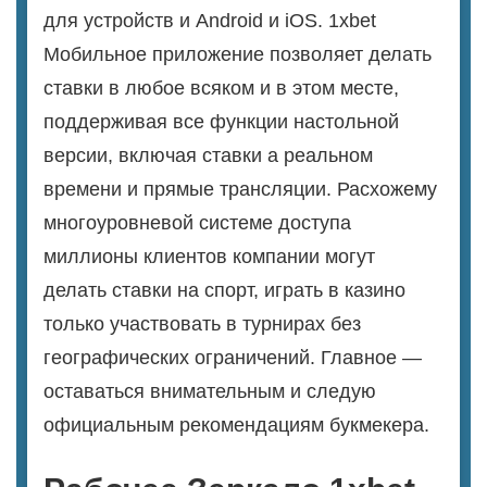
для устройств и Android и iOS. 1xbet
Мобильное приложение позволяет делать
ставки в любое всяком и в этом месте,
поддерживая все функции настольной
версии, включая ставки а реальном
времени и прямые трансляции. Расхожему
многоуровневой системе доступа
миллионы клиентов компании могут
делать ставки на спорт, играть в казино
только участвовать в турнирах без
географических ограничений. Главное —
оставаться внимательным и следую
официальным рекомендациям букмекера.