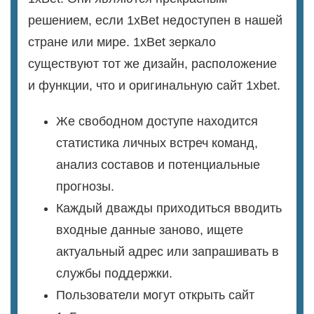
решением, если 1xBet недоступен в нашей
стране или мире. 1xBet зеркало
существуют тот же дизайн, расположение
и функции, что и оригинальную сайт 1xbet.
Же свободном доступе находится
статистика личных встреч команд,
анализ составов и потенциальные
прогнозы.
Каждый дважды приходиться вводить
входные данные заново, ищете
актуальный адрес или запрашивать в
службы поддержки.
Пользователи могут открыть сайт