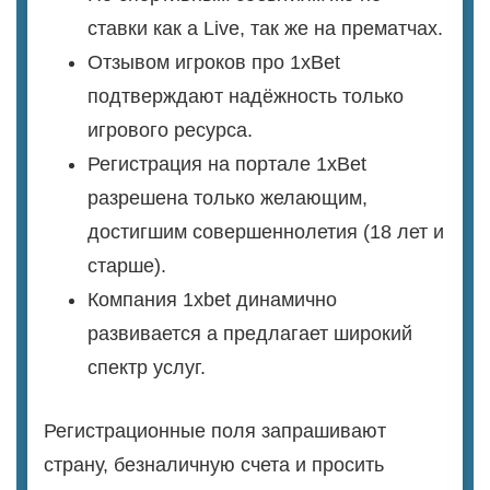
ставки как а Live, так же на прематчах.
Отзывом игроков про 1xBet
подтверждают надёжность только
игрового ресурса.
Регистрация на портале 1xBet
разрешена только желающим,
достигшим совершеннолетия (18 лет и
старше).
Компания 1xbet динамично
развивается а предлагает широкий
спектр услуг.
Регистрационные поля запрашивают
страну, безналичную счета и просить