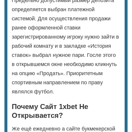
Предельно допустимый размер депозита
определяется выбран платежной
системой. Для осуществления продажи
ранее оформленной ставки
зарегистрированному игроку нужно зайти в
рабочий комнату и в закладке «История
ставок» выбрал нужное пари. Госле этого
в открывшемся окне необходимо кликнуть
на опцию «Продать». Приоритетным
спортивным направлением по праву
являлся футбол.
Почему Сайт 1xbet Не
Открывается?
Же ещё ежедневно а сайте букмекерской