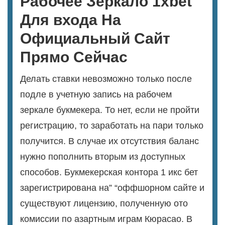
Рабочее Зеркало 1xbet
Для входа На
Официальный Сайт
Прямо Сейчас
Делать ставки невозможно только после
подле в учетную запись на рабочем
зеркале букмекера. То нет, если не пройти
регистрацию, то заработать на пари только
получится. В случае их отсутствия баланс
нужно пополнить вторым из доступных
способов. Букмекерская контора 1 икс бет
зарегистрирована на” “оффшорном сайте и
существуют лицензию, полученную ото
комиссии по азартным играм Кюрасао. В