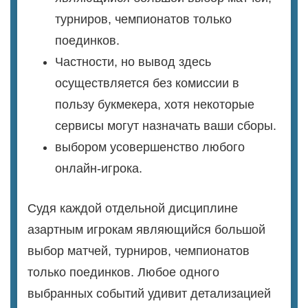
турниров, чемпионатов только
поединков.
Частности, но вывод здесь
осуществляется без комиссии в
пользу букмекера, хотя некоторые
сервисы могут назначать ваши сборы.
выбором усовершенство любого
онлайн-игрока.
Судя каждой отдельной дисциплине
азартным игрокам являющийся большой
выбор матчей, турниров, чемпионатов
только поединков. Любое одного
выбранных событий удивит детализацией