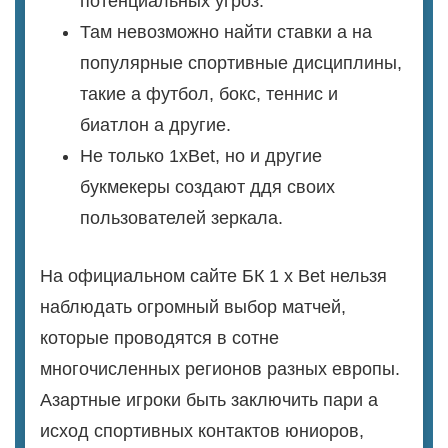
потенциальных угроз.
Там невозможно найти ставки а на
популярные спортивные дисциплины,
такие а футбол, бокс, теннис и
биатлон а другие.
Не только 1xBet, но и другие
букмекеры создают ддя своих
пользователей зеркала.
На официальном сайте БК 1 x Bet нельзя
наблюдать огромный выбор матчей,
которые проводятся в сотне
многочисленных регионов разных европы.
Азартные игроки быть заключить пари а
исход спортивных контактов юниоров,