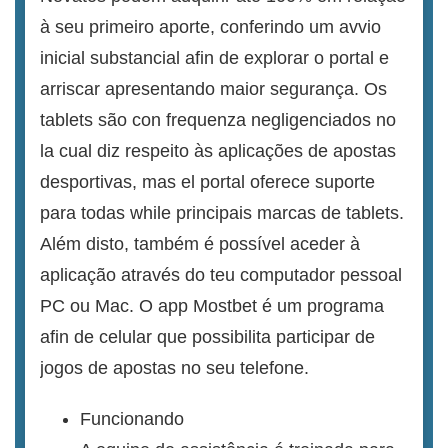
à seu primeiro aporte, conferindo um avvio
inicial substancial afin de explorar o portal e
arriscar apresentando maior segurança. Os
tablets são con frequenza negligenciados no
la cual diz respeito às aplicações de apostas
desportivas, mas el portal oferece suporte
para todas while principais marcas de tablets.
Além disto, também é possível aceder à
aplicação através do teu computador pessoal
PC ou Mac. O app Mostbet é um programa
afin de celular que possibilita participar de
jogos de apostas no seu telefone.
Funcionando