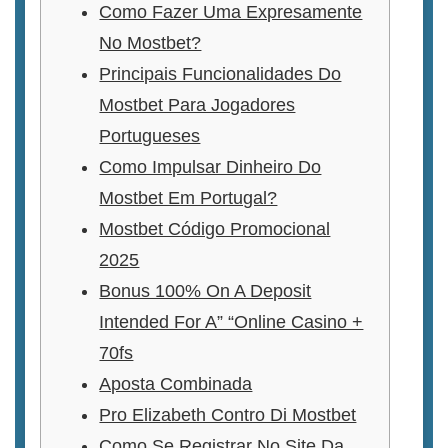
Como Fazer Uma Expresamente
No Mostbet?
Principais Funcionalidades Do
Mostbet Para Jogadores
Portugueses
Como Impulsar Dinheiro Do
Mostbet Em Portugal?
Mostbet Código Promocional
2025
Bonus 100% On A Deposit
Intended For A” “Online Casino +
70fs
Aposta Combinada
Pro Elizabeth Contro Di Mostbet
Como Se Registrar No Site Da