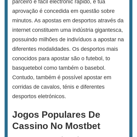
parceiro é fácil electronic rápido, e tua
aprovação é concedida em questão sobre
minutos. As apostas em desportos através da
internet constituem uma indústria gigantesca,
possuindo milhões de indivíduos a apostar na
diferentes modalidades. Os desportos mais
conocidos para apostar são o futebol, to
basquetebol como também o basebol.
Contudo, também é possível apostar em
corridas de cavalos, ténis e diferentes
desportos eletrónicos.
Jogos Populares De
Cassino No Mostbet