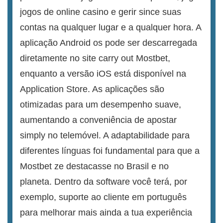
jogos de online casino e gerir since suas
contas na qualquer lugar e a qualquer hora. A
aplicação Android os pode ser descarregada
diretamente no site carry out Mostbet,
enquanto a versão iOS está disponível na
Application Store. As aplicações são
otimizadas para um desempenho suave,
aumentando a conveniência de apostar
simply no telemóvel. A adaptabilidade para
diferentes línguas foi fundamental para que a
Mostbet ze destacasse no Brasil e no
planeta. Dentro da software você terá, por
exemplo, suporte ao cliente em português
para melhorar mais ainda a tua experiência