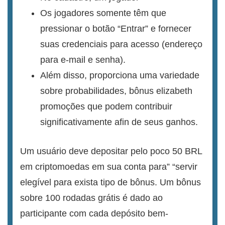
Os jogadores somente têm que
pressionar o botão “Entrar” e fornecer
suas credenciais para acesso (endereço
para e-mail e senha).
Além disso, proporciona uma variedade
sobre probabilidades, bônus elizabeth
promoções que podem contribuir
significativamente afin de seus ganhos.
Um usuário deve depositar pelo poco 50 BRL
em criptomoedas em sua conta para” “servir
elegível para exista tipo de bônus. Um bônus
sobre 100 rodadas grátis é dado ao
participante com cada depósito bem-