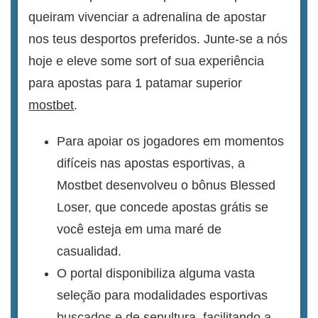
queiram vivenciar a adrenalina de apostar
nos teus desportos preferidos. Junte-se a nós
hoje e eleve some sort of sua experiência
para apostas para 1 patamar superior
mostbet
.
Para apoiar os jogadores em momentos
difíceis nas apostas esportivas, a
Mostbet desenvolveu o bônus Blessed
Loser, que concede apostas grátis se
você esteja em uma maré de
casualidad.
O portal disponibiliza alguma vasta
seleção para modalidades esportivas
buscados e de sepultura, facilitando a