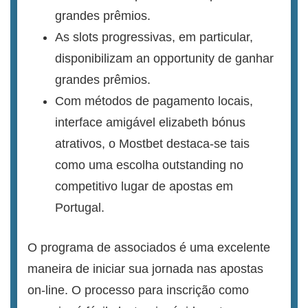
grandes prêmios.
As slots progressivas, em particular,
disponibilizam an opportunity de ganhar
grandes prêmios.
Com métodos de pagamento locais,
interface amigável elizabeth bónus
atrativos, o Mostbet destaca-se tais
como uma escolha outstanding no
competitivo lugar de apostas em
Portugal.
O programa de associados é uma excelente
maneira de iniciar sua jornada nas apostas
on-line. O processo para inscrição como