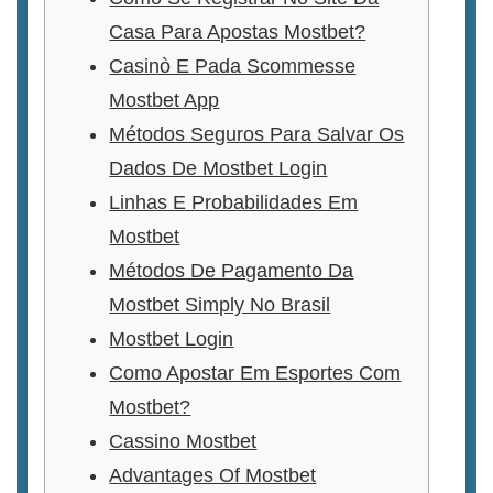
Casa Para Apostas Mostbet?
Casinò E Pada Scommesse
Mostbet App
Métodos Seguros Para Salvar Os
Dados De Mostbet Login
Linhas E Probabilidades Em
Mostbet
Métodos De Pagamento Da
Mostbet Simply No Brasil
Mostbet Login
Como Apostar Em Esportes Com
Mostbet?
Cassino Mostbet
Advantages Of Mostbet