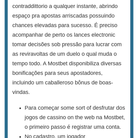
contraddittorio a qualquer instante, abrindo
espaço pra apostas arriscadas possuindo
chances elevadas para sucesso. É preciso
acompanhar de perto os lances electronic
tomar decisões sob pressão para lucrar com
as reviravoltas de um duelo o qual muda o
tempo todo. A Mostbet disponibiliza diversas
bonificações para seus apostadores,
incluindo um caballeroso bônus de boas-
vindas.
Para começar some sort of desfrutar dos
jogos de cassino on the web na Mostbet,
o primeiro passo é registrar uma conta.
No cadastro, um jogador