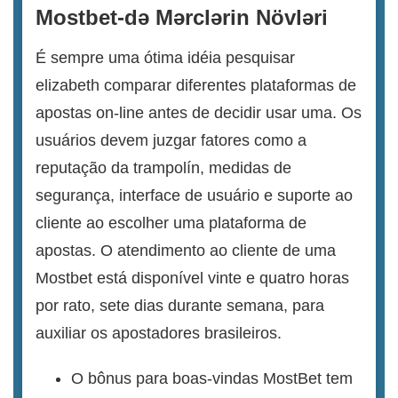
Mostbet-də Mərclərin Növləri
É sempre uma ótima idéia pesquisar
elizabeth comparar diferentes plataformas de
apostas on-line antes de decidir usar uma. Os
usuários devem juzgar fatores como a
reputação da trampolín, medidas de
segurança, interface de usuário e suporte ao
cliente ao escolher uma plataforma de
apostas. O atendimento ao cliente de uma
Mostbet está disponível vinte e quatro horas
por rato, sete dias durante semana, para
auxiliar os apostadores brasileiros.
O bônus para boas-vindas MostBet tem