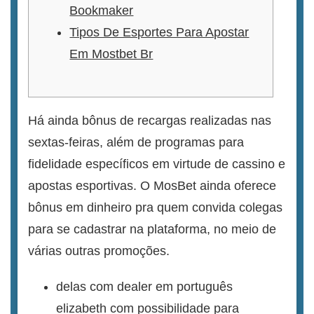
Bookmaker
Tipos De Esportes Para Apostar
Em Mostbet Br
Há ainda bônus de recargas realizadas nas
sextas-feiras, além de programas para
fidelidade específicos em virtude de cassino e
apostas esportivas. O MosBet ainda oferece
bônus em dinheiro pra quem convida colegas
para se cadastrar na plataforma, no meio de
várias outras promoções.
delas com dealer em português
elizabeth com possibilidade para