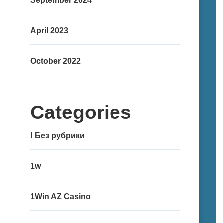
September 2024
April 2023
October 2022
Categories
! Без рубрики
1w
1Win AZ Casino