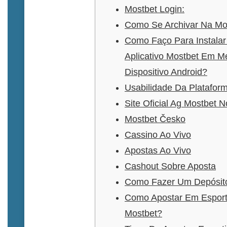
Mostbet Login:
Como Se Archivar Na Mo
Como Faço Para Instalar
Aplicativo Mostbet Em M
Dispositivo Android?
Usabilidade Da Platafor
Site Oficial Ag Mostbet N
Mostbet Česko
Cassino Ao Vivo
Apostas Ao Vivo
Cashout Sobre Aposta
Como Fazer Um Depósit
Como Apostar Em Espor
Mostbet?