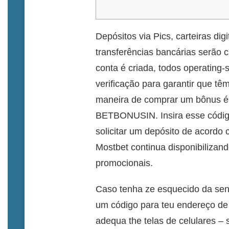
Depósitos via Pics, carteiras di
transferências bancárias serão 
conta é criada, todos operatin
verificação para garantir que tê
maneira de comprar um bônus é 
BETBONUSIN. Insira esse códig
solicitar um depósito de acordo
Mostbet continua disponibilizan
promocionais.
Caso tenha ze esquecido da senh
um código para teu endereço de 
adequa the telas de celulares – s