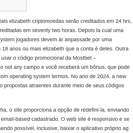
gitais elizabeth criptomoedas serão creditados em 24 hrs,
creditadas em seventy two horas. Depois la cual uma
g-system jogadores devem är anpassade por uma
m 18 anos ou mais elizabeth que a conta é deles. Outra
usar o código promocional da Mostbet –
o not any campo e você receberá um bônus, que pode
 com operating system termos. No ano de 2024, a new
do propostas atraentes durante meio de seus códigos
a, o site proporciona a opção de redefini-la, enviando
email-based cadastrado. O web site é responsivo e se
endo possível, inclusive, baixar o aplicativo próprio ag