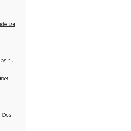
ude De
Kasinu
tbet
s Dos