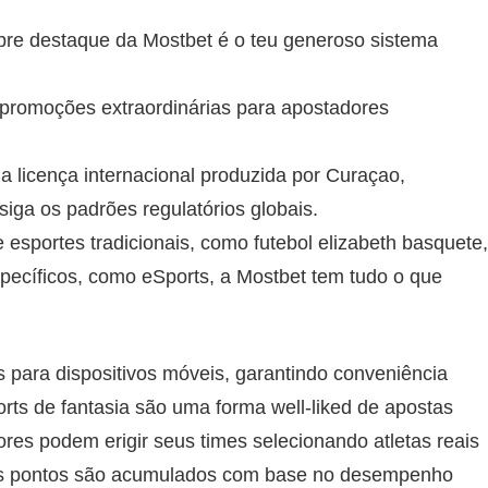
bre destaque da Mostbet é o teu generoso sistema
promoções extraordinárias para apostadores
 licença internacional produzida por Curaçao,
siga os padrões regulatórios globais.
 esportes tradicionais, como futebol elizabeth basquete,
ecíficos, como eSports, a Mostbet tem tudo o que
s para dispositivos móveis, garantindo conveniência
orts de fantasia são uma forma well-liked de apostas
res podem erigir seus times selecionando atletas reais
seus pontos são acumulados com base no desempenho