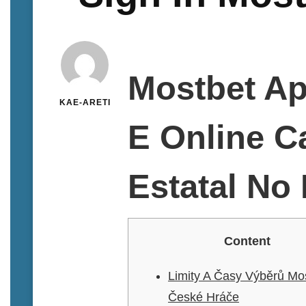
Mostbet Ap
KAE-ARETI
E Online C
Estatal No 
Content
Limity A Časy Výběrů Mo
České Hráče