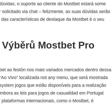
úvidas, o suporte ao cliente do Mostbet estará some
 solicitado via chat – felizmente, as suas dúvidas serão
das características de destaque da Mostbet é o seu
 Výběrů Mostbet Pro
tbet ao festón nos mais variados mercados dentro dessa
“Ao Vivo” localizada not any menu, que será mostrada
 system jogos que estão disponíveis para a realização
mbora as leis para jogos de casualidad em Portugal
 plataformas internacionais, como o Mostbet, é