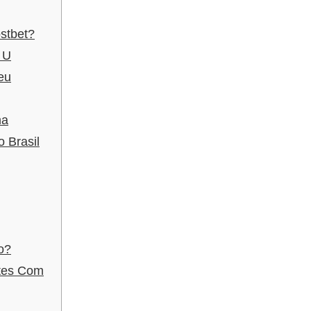
stbet?
 U
eu
ma
o Brasil
o?
tes Com