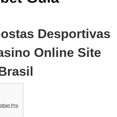
ostas Desportivas
asino Online Site
Brasil
stbet Pro