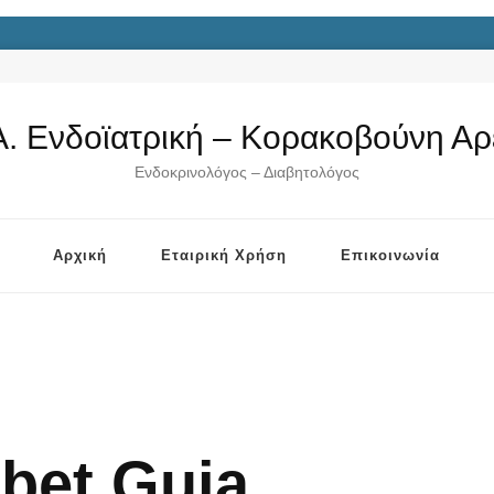
Α. Ενδοϊατρική – Κορακοβούνη Αρ
Ενδοκρινολόγος – Διαβητολόγος
Αρχική
Εταιρική Χρήση
Επικοινωνία
tbet Guia