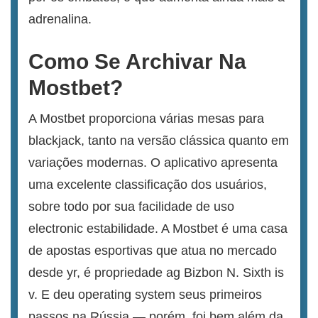
adrenalina.
Como Se Archivar Na
Mostbet?
A Mostbet proporciona várias mesas para
blackjack, tanto na versão clássica quanto em
variações modernas. O aplicativo apresenta
uma excelente classificação dos usuários,
sobre todo por sua facilidade de uso
electronic estabilidade. A Mostbet é uma casa
de apostas esportivas que atua no mercado
desde yr, é propriedade ag Bizbon N. Sixth is
v. E deu operating system seus primeiros
passos na Rússia — porém, foi bem além da