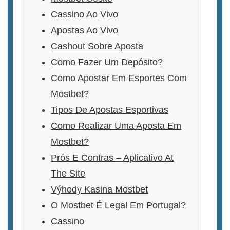
Cassino Ao Vivo
Apostas Ao Vivo
Cashout Sobre Aposta
Como Fazer Um Depósito?
Como Apostar Em Esportes Com
Mostbet?
Tipos De Apostas Esportivas
Como Realizar Uma Aposta Em
Mostbet?
Prós E Contras – Aplicativo At
The Site
Výhody Kasina Mostbet
O Mostbet É Legal Em Portugal?
Cassino