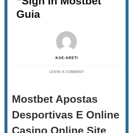
“Sign In Mostbet
Guia
KAE-ARETI
ON
LEAVE A COMMENT
“SIGN
IN
MOSTBET
Mostbet Apostas
GUIA
Desportivas E Online
Casino Online Site