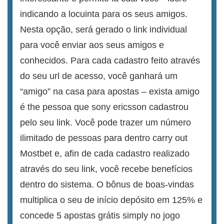
indicando a locuinta para os seus amigos.
Nesta opção, será gerado o link individual
para você enviar aos seus amigos e
conhecidos. Para cada cadastro feito através
do seu url de acesso, você ganhará um
“amigo” na casa para apostas – exista amigo
é the pessoa que sony ericsson cadastrou
pelo seu link. Você pode trazer um número
ilimitado de pessoas para dentro carry out
Mostbet e, afin de cada cadastro realizado
através do seu link, você recebe benefícios
dentro do sistema. O bônus de boas-vindas
multiplica o seu de início depósito em 125% e
concede 5 apostas grátis simply no jogo