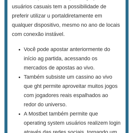
usuários casuais tem a possibilidade de
preferir utilizar u portaldiretamente em
qualquer dispositivo, mesmo no ano de locais
com conexão instável.
Você pode apostar anteriormente do
início ag partida, acessando os
mercados de apostas ao vivo.
Também subsiste um cassino ao vivo
que ght permite aproveitar muitos jogos
com jogadores reais espalhados ao
redor do universo.
A Mostbet também permite que
operating system usuários realizem login
através das redes sociais, tornando um