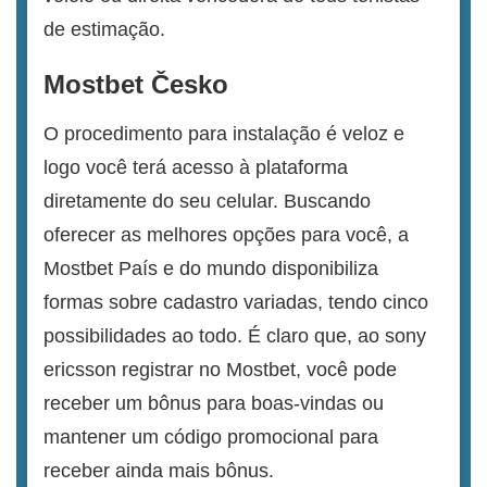
de estimação.
Mostbet Česko
O procedimento para instalação é veloz e
logo você terá acesso à plataforma
diretamente do seu celular. Buscando
oferecer as melhores opções para você, a
Mostbet País e do mundo disponibiliza
formas sobre cadastro variadas, tendo cinco
possibilidades ao todo. É claro que, ao sony
ericsson registrar no Mostbet, você pode
receber um bônus para boas-vindas ou
mantener um código promocional para
receber ainda mais bônus.