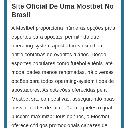
Site Oficial De Uma Mostbet No
Brasil
A Mostbet proporciona inúmeras opções para
esportes para apostas, permitindo que
operating system apostadores escolham
entre centenas de eventos diários. Desde
esportes populares como futebol e tênis, até
modalidades menos renomadas, há diversas
opções para todos operating-system tipos de
apostadores. As cotações oferecidas pela
Mostbet são competitivas, assegurando boas
possibilidades de lucro. Para aqueles o qual
buscam maximizar teus ganhos, a Mostbet
oferece códigos promocionais capazes de