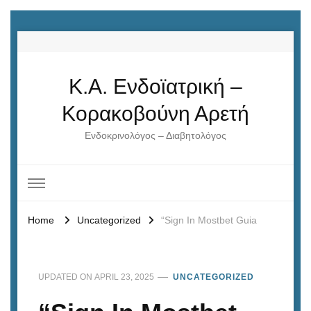
Κ.Α. Ενδοϊατρική –
Κορακοβούνη Αρετή
Ενδοκρινολόγος – Διαβητολόγος
Home
Uncategorized
“Sign In Mostbet Guia
UPDATED ON
APRIL 23, 2025
UNCATEGORIZED