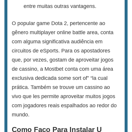
entre muitas outras vantagens.
O popular game Dota 2, pertencente ao
gênero multiplayer online battle area, conta
com alguma significativa audiência em
circuitos de eSports. Para os apostadores
que, por vezes, gostam de aproveitar jogos
de cassino, a Mostbet conta com uma área
exclusiva dedicada some sort of” “la cual
prática. Também se trouve um cassino ao
vivo que les permite aproveitar muitos jogos
com jogadores reais espalhados ao redor do
mundo.
Como Faço Para Instalar U