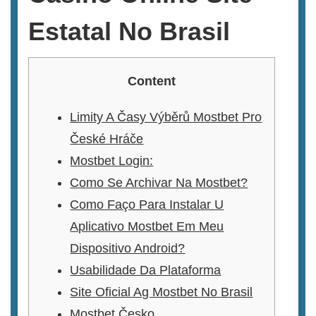
Estatal No Brasil
Content
Limity A Časy Výběrů Mostbet Pro
České Hráče
Mostbet Login:
Como Se Archivar Na Mostbet?
Como Faço Para Instalar U
Aplicativo Mostbet Em Meu
Dispositivo Android?
Usabilidade Da Plataforma
Site Oficial Ag Mostbet No Brasil
Mostbet Česko