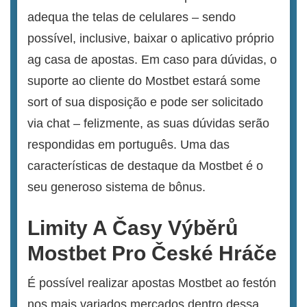
adequa the telas de celulares – sendo
possível, inclusive, baixar o aplicativo próprio
ag casa de apostas. Em caso para dúvidas, o
suporte ao cliente do Mostbet estará some
sort of sua disposição e pode ser solicitado
via chat – felizmente, as suas dúvidas serão
respondidas em português. Uma das
características de destaque da Mostbet é o
seu generoso sistema de bônus.
Limity A Časy Výběrů
Mostbet Pro České Hráče
É possível realizar apostas Mostbet ao festón
nos mais variados mercados dentro dessa