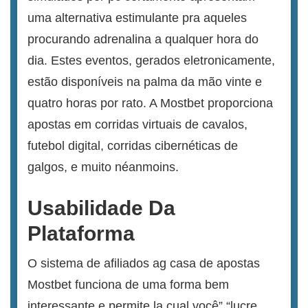
uma alternativa estimulante pra aqueles
procurando adrenalina a qualquer hora do
dia. Estes eventos, gerados eletronicamente,
estão disponíveis na palma da mão vinte e
quatro horas por rato. A Mostbet proporciona
apostas em corridas virtuais de cavalos,
futebol digital, corridas cibernéticas de
galgos, e muito néanmoins.
Usabilidade Da
Plataforma
O sistema de afiliados ag casa de apostas
Mostbet funciona de uma forma bem
interessante e permite la cual você” “lucre