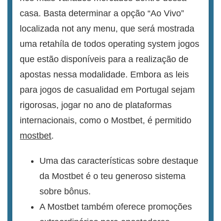
casa. Basta determinar a opção “Ao Vivo”
localizada not any menu, que será mostrada
uma retahíla de todos operating system jogos
que estão disponíveis para a realização de
apostas nessa modalidade. Embora as leis
para jogos de casualidad em Portugal sejam
rigorosas, jogar no ano de plataformas
internacionais, como o Mostbet, é permitido
mostbet
.
Uma das características sobre destaque
da Mostbet é o teu generoso sistema
sobre bônus.
A Mostbet também oferece promoções