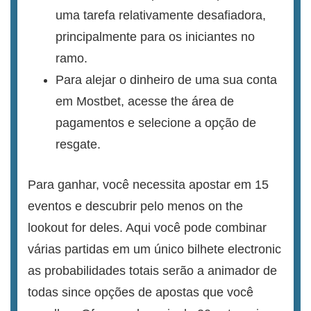
uma tarefa relativamente desafiadora,
principalmente para os iniciantes no
ramo.
Para alejar o dinheiro de uma sua conta
em Mostbet, acesse the área de
pagamentos e selecione a opção de
resgate.
Para ganhar, você necessita apostar em 15
eventos e descubrir pelo menos on the
lookout for deles. Aqui você pode combinar
várias partidas em um único bilhete electronic
as probabilidades totais serão a animador de
todas since opções de apostas que você