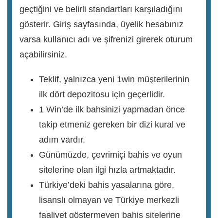
geçtiğini ve belirli standartları karşıladığını
gösterir. Giriş sayfasında, üyelik hesabınız
varsa kullanıcı adı ve şifrenizi girerek oturum
açabilirsiniz.
Teklif, yalnızca yeni 1win müşterilerinin
ilk dört depozitosu için geçerlidir.
1 Win’de ilk bahsinizi yapmadan önce
takip etmeniz gereken bir dizi kural ve
adım vardır.
Günümüzde, çevrimiçi bahis ve oyun
sitelerine olan ilgi hızla artmaktadır.
Türkiye’deki bahis yasalarına göre,
lisanslı olmayan ve Türkiye merkezli
faaliyet göstermeyen bahis sitelerine