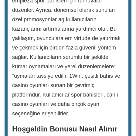
empieza spor bahisleri için turnuvalar
düzenler. Ayrıca, dönemsel olarak sunulan
özel promosyonlar ag kullanıcıların
kazançlarını artırmalarına yardımcı olur. Bu
yaklaşım, oyunculara em virtude de yatırmak
ve çekmek için birden fazla güvenli yöntem
sağlar. Kullanıcıların sorumlu bir şekilde
kumar oynamaları ve yerel düzenlemelere”
“uymaları tavsiye edilir. 1Win, çeşitli bahis ve
casino oyunları sunan bir çevrimiçi
platformdur. Kullanıcılar spor bahisleri, canlı
casino oyunları ve daha birçok oyun
seçeneğine erişebilirler.
Hoşgeldin Bonusu Nasıl Alınır