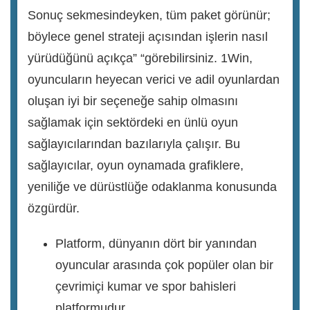
Sonuç sekmesindeyken, tüm paket görünür;
böylece genel strateji açısından işlerin nasıl
yürüdüğünü açıkça” “görebilirsiniz. 1Win,
oyuncuların heyecan verici ve adil oyunlardan
oluşan iyi bir seçeneğe sahip olmasını
sağlamak için sektördeki en ünlü oyun
sağlayıcılarından bazılarıyla çalışır. Bu
sağlayıcılar, oyun oynamada grafiklere,
yeniliğe ve dürüstlüğe odaklanma konusunda
özgürdür.
Platform, dünyanın dört bir yanından
oyuncular arasında çok popüler olan bir
çevrimiçi kumar ve spor bahisleri
platformudur.