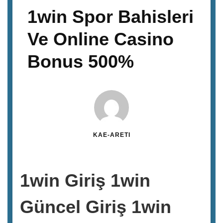
1win Spor Bahisleri
Ve Online Casino
Bonus 500%
KAE-ARETI
1win Giriş 1win
Güncel Giriş 1win