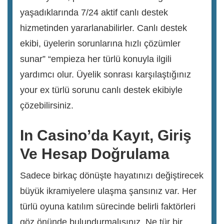
yaşadıklarında 7/24 aktif canlı destek
hizmetinden yararlanabilirler. Canlı destek
ekibi, üyelerin sorunlarına hızlı çözümler
sunar” “empieza her türlü konuyla ilgili
yardımcı olur. Üyelik sonrası karşılaştığınız
your ex türlü sorunu canlı destek ekibiyle
çözebilirsiniz.
In Casino’da Kayıt, Giriş
Ve Hesap Doğrulama
Sadece birkaç dönüşte hayatınızı değiştirecek
büyük ikramiyelere ulaşma şansınız var. Her
türlü oyuna katılım sürecinde belirli faktörleri
göz önünde bulundurmalısınız. Ne tür bir