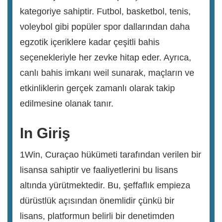
kategoriye sahiptir. Futbol, basketbol, ​​tenis, ​​
voleybol gibi popüler spor dallarından daha
egzotik içeriklere kadar çeşitli bahis
seçenekleriyle her zevke hitap eder. Ayrıca,
canlı bahis imkanı weil sunarak, maçların ve
etkinliklerin gerçek zamanlı olarak takip
edilmesine olanak tanır.
In Giriş
1Win, Curaçao hükümeti tarafından verilen bir
lisansa sahiptir ve faaliyetlerini bu lisans
altında yürütmektedir. Bu, şeffaflık empieza
dürüstlük açısından önemlidir çünkü bir
lisans, platformun belirli bir denetimden