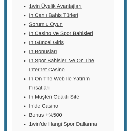
1win Üyelik Avantajları
In Canlı Bahis Türleri
Sorumlu Oyun
In Casino Ve Spor Bahisleri
In Güncel Giriş
In Bonusları
In Spor Bahisleri Ve On The
Internet Casino
In On The Web Ile Yatırım
Fırsatları
In Müşteri Odaklı Site
In’de Casino
Bonus +%500
1win’de Hangi Spor Dallarına