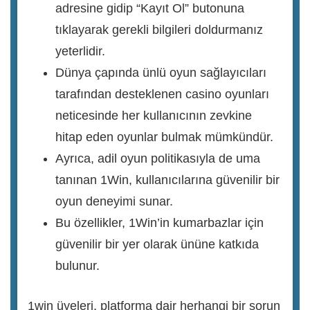
adresine gidip “Kayıt Ol” butonuna
tıklayarak gerekli bilgileri doldurmanız
yeterlidir.
Dünya çapında ünlü oyun sağlayıcıları
tarafından desteklenen casino oyunları
neticesinde her kullanıcının zevkine
hitap eden oyunlar bulmak mümkündür.
Ayrıca, adil oyun politikasıyla de uma
tanınan 1Win, kullanıcılarına güvenilir bir
oyun deneyimi sunar.
Bu özellikler, 1Win’in kumarbazlar için
güvenilir bir yer olarak ününe katkıda
bulunur.
1win üyeleri, platforma dair herhangi bir sorun