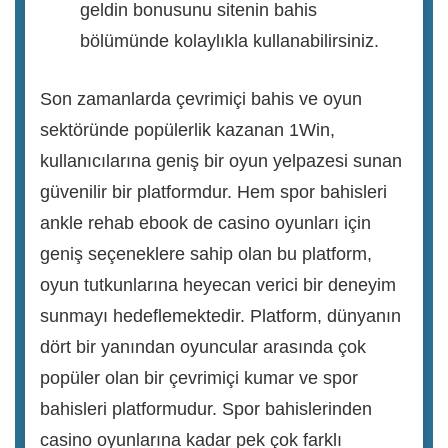
geldin bonusunu sitenin bahis
bölümünde kolaylıkla kullanabilirsiniz.
Son zamanlarda çevrimiçi bahis ve oyun
sektöründe popülerlik kazanan 1Win,
kullanıcılarına geniş bir oyun yelpazesi sunan
güvenilir bir platformdur. Hem spor bahisleri
ankle rehab ebook de casino oyunları için
geniş seçeneklere sahip olan bu platform,
oyun tutkunlarına heyecan verici bir deneyim
sunmayı hedeflemektedir. Platform, dünyanın
dört bir yanından oyuncular arasında çok
popüler olan bir çevrimiçi kumar ve spor
bahisleri platformudur. Spor bahislerinden
casino oyunlarına kadar pek çok farklı