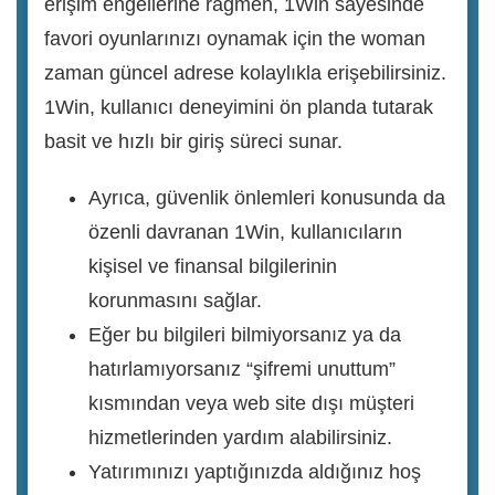
erişim engellerine rağmen, 1Win sayesinde
favori oyunlarınızı oynamak için the woman
zaman güncel adrese kolaylıkla erişebilirsiniz.
1Win, kullanıcı deneyimini ön planda tutarak
basit ve hızlı bir giriş süreci sunar.
Ayrıca, güvenlik önlemleri konusunda da
özenli davranan 1Win, kullanıcıların
kişisel ve finansal bilgilerinin
korunmasını sağlar.
Eğer bu bilgileri bilmiyorsanız ya da
hatırlamıyorsanız “şifremi unuttum”
kısmından veya web site dışı müşteri
hizmetlerinden yardım alabilirsiniz.
Yatırımınızı yaptığınızda aldığınız hoş