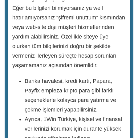
Eğer bu bilgileri bilmiyorsanız ya weil
hatırlamıyorsanız “şifremi unuttum” kısmından
veya web-site dışı müşteri hizmetlerinden
yardım alabilirsiniz. Özellikle siteye üye
olurken tüm bilgilerinizi doğru bir şekilde
vermeniz ilerleyen süreçte hesap sorunları
yaşamamanız açısından önemlidir.
Banka havalesi, kredi kartı, Papara,
Payfix empieza kripto para gibi farklı
seçeneklerle kolayca para yatırma ve
çekme işlemleri yapabilirsiniz.
Ayrıca, 1Win Türkiye, kişisel ve finansal
verilerinizi korumak için durante yüksek