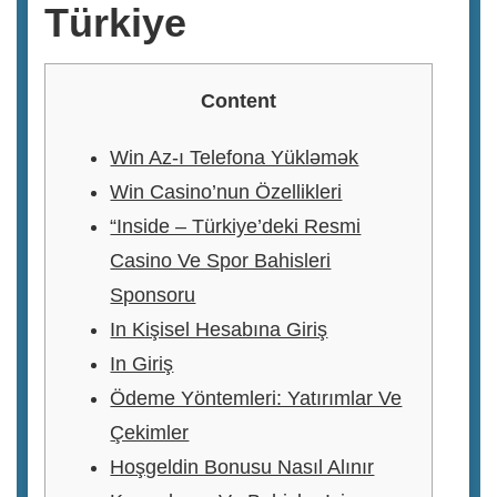
Türkiye
Content
Win Az-ı Telefona Yükləmək
Win Casino’nun Özellikleri
“Inside – Türkiye’deki Resmi
Casino Ve Spor Bahisleri
Sponsoru
In Kişisel Hesabına Giriş
In Giriş
Ödeme Yöntemleri: Yatırımlar Ve
Çekimler
Hoşgeldin Bonusu Nasıl Alınır