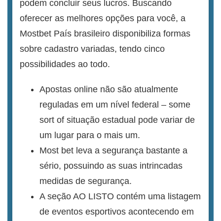
podem concluir seus lucros. Buscando
oferecer as melhores opções para você, a
Mostbet País brasileiro disponibiliza formas
sobre cadastro variadas, tendo cinco
possibilidades ao todo.
Apostas online não são atualmente
reguladas em um nível federal – some
sort of situação estadual pode variar de
um lugar para o mais um.
Most bet leva a segurança bastante a
sério, possuindo as suas intrincadas
medidas de segurança.
A seção AO LISTO contém uma listagem
de eventos esportivos acontecendo em