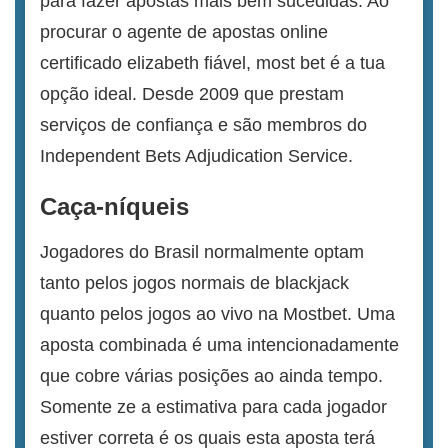
para fazer apostas mais bem sucedidas. Ao
procurar o agente de apostas online
certificado elizabeth fiável, most bet é a tua
opção ideal. Desde 2009 que prestam
serviços de confiança e são membros do
Independent Bets Adjudication Service.
Caça-níqueis
Jogadores do Brasil normalmente optam
tanto pelos jogos normais de blackjack
quanto pelos jogos ao vivo na Mostbet. Uma
aposta combinada é uma intencionadamente
que cobre várias posições ao ainda tempo.
Somente ze a estimativa para cada jogador
estiver correta é os quais esta aposta terá