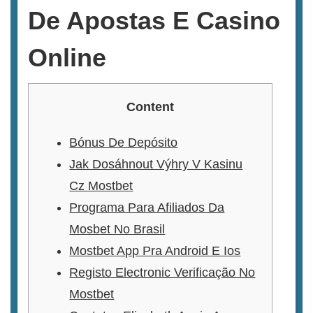
De Apostas E Casino
Online
Content
Bónus De Depósito
Jak Dosáhnout Výhry V Kasinu
Cz Mostbet
Programa Para Afiliados Da
Mosbet No Brasil
Mostbet App Pra Android E Ios
Registo Electronic Verificação No
Mostbet