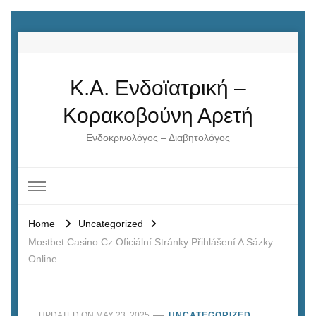
Κ.Α. Ενδοϊατρική –
Κορακοβούνη Αρετή
Ενδοκρινολόγος – Διαβητολόγος
Home
Uncategorized
Mostbet Casino Cz Oficiální Stránky Přihlášení A Sázky
Online
UPDATED ON
MAY 23, 2025
UNCATEGORIZED