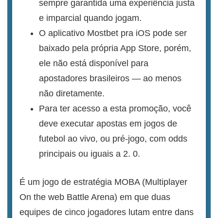
sempre garantida uma experiência justa
e imparcial quando jogam.
O aplicativo Mostbet pra iOS pode ser
baixado pela própria App Store, porém,
ele não está disponível para
apostadores brasileiros — ao menos
não diretamente.
Para ter acesso a esta promoção, você
deve executar apostas em jogos de
futebol ao vivo, ou pré-jogo, com odds
principais ou iguais a 2. 0.
É um jogo de estratégia MOBA (Multiplayer
On the web Battle Arena) em que duas
equipes de cinco jogadores lutam entre dans