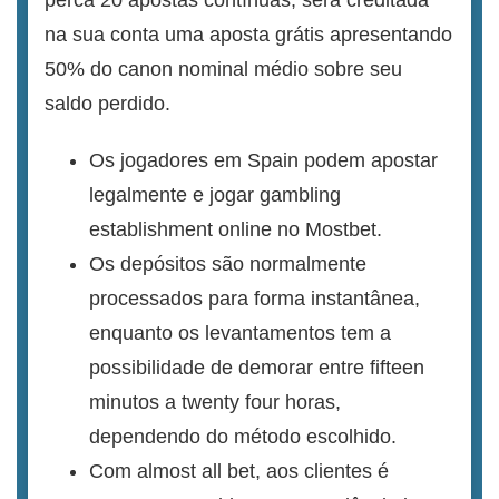
na sua conta uma aposta grátis apresentando
50% do canon nominal médio sobre seu
saldo perdido.
Os jogadores em Spain podem apostar
legalmente e jogar gambling
establishment online no Mostbet.
Os depósitos são normalmente
processados para forma instantânea,
enquanto os levantamentos tem a
possibilidade de demorar entre fifteen
minutos a twenty four horas,
dependendo do método escolhido.
Com almost all bet, aos clientes é