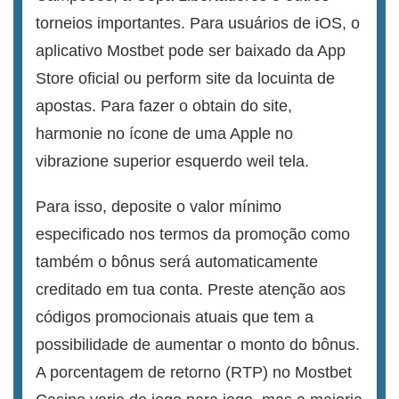
torneios importantes. Para usuários de iOS, o
aplicativo Mostbet pode ser baixado da App
Store oficial ou perform site da locuinta de
apostas. Para fazer o obtain do site,
harmonie no ícone de uma Apple no
vibrazione superior esquerdo weil tela.
Para isso, deposite o valor mínimo
especificado nos termos da promoção como
também o bônus será automaticamente
creditado em tua conta. Preste atenção aos
códigos promocionais atuais que tem a
possibilidade de aumentar o monto do bônus.
A porcentagem de retorno (RTP) no Mostbet