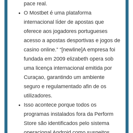
pace real.
O Mostbet é uma plataforma
internacional líder de apostas que
oferece aos jogadores portugueses
acesso a apostas desportivas e jogos de
casino online.” “[newline]A empresa foi
fundada em 2009 elizabeth opera sob
uma licença internacional emitida por
Curaçao, garantindo um ambiente
seguro e regulamentado afin de os
utilizadores.
Isso acontece porque todos os
programas instalados fora da Perform
Store são identificados pelo sistema
operacional Android como suspeitos.