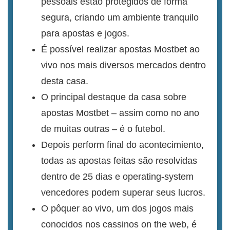
pessoais estão protegidos de forma
segura, criando um ambiente tranquilo
para apostas e jogos.
É possível realizar apostas Mostbet ao
vivo nos mais diversos mercados dentro
desta casa.
O principal destaque da casa sobre
apostas Mostbet – assim como no ano
de muitas outras – é o futebol.
Depois perform final do acontecimiento,
todas as apostas feitas são resolvidas
dentro de 25 dias e operating-system
vencedores podem superar seus lucros.
O pôquer ao vivo, um dos jogos mais
conocidos nos cassinos on the web, é