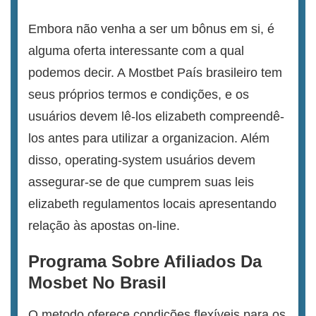
Embora não venha a ser um bônus em si, é
alguma oferta interessante com a qual
podemos decir. A Mostbet País brasileiro tem
seus próprios termos e condições, e os
usuários devem lê-los elizabeth compreendê-
los antes para utilizar a organizacion. Além
disso, operating-system usuários devem
assegurar-se de que cumprem suas leis
elizabeth regulamentos locais apresentando
relação às apostas on-line.
Programa Sobre Afiliados Da
Mosbet No Brasil
O metodo oferece condições flexíveis para os