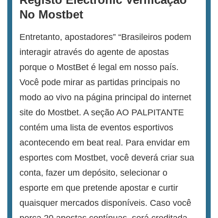
No Mostbet
Entretanto, apostadores” “Brasileiros podem
interagir através do agente de apostas
porque o MostBet é legal em nosso país.
Você pode mirar as partidas principais no
modo ao vivo na página principal do internet
site do Mostbet. A seção AO PALPITANTE
contém uma lista de eventos esportivos
acontecendo em beat real. Para envidar em
esportes com Mostbet, você deverá criar sua
conta, fazer um depósito, selecionar o
esporte em que pretende apostar e curtir
quaisquer mercados disponíveis. Caso você
perca 20 apostas contínuas, será creditada