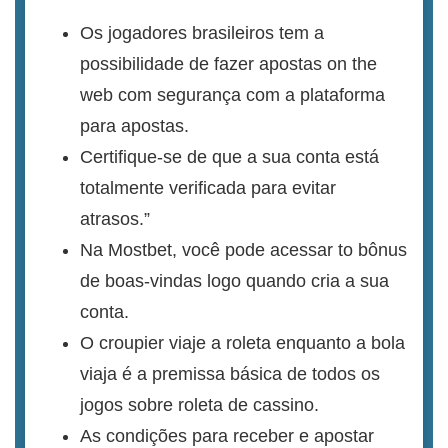
Os jogadores brasileiros tem a
possibilidade de fazer apostas on the
web com segurança com a plataforma
para apostas.
Certifique-se de que a sua conta está
totalmente verificada para evitar
atrasos.”
Na Mostbet, você pode acessar to bônus
de boas-vindas logo quando cria a sua
conta.
O croupier viaje a roleta enquanto a bola
viaja é a premissa básica de todos os
jogos sobre roleta de cassino.
As condições para receber e apostar