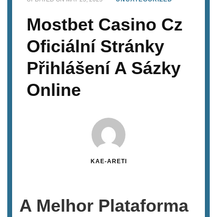
Mostbet Casino Cz
Oficiální Stránky
Přihlášení A Sázky
Online
KAE-ARETI
A Melhor Plataforma