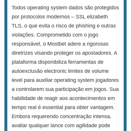
Todos operating system dados são protegidos
por protocolos modernos – SSL elizabeth
TLS, o que evita o risco de phishing e outras
violações. Comprometido com o jogo
responsável, o Mostbet adere a rigorosas
diretrizes visando proteger os apostadores. A
plataforma disponibiliza ferramentas de
autoexclusão electronic limites de volume
level para auxiliar operating system jogadores
a controlarem sua participação em jogos. Sua
habilidade de reagir aos acontecimentos em
tempo real é essential para obter vantagem.
Embora requerendo concentração intensa,
avaliar qualquer lance com agilidade pode