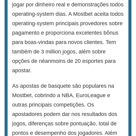
jogar por dinheiro real e demonstrações todos
operating-system dias. A Mostbet aceita todos
operating-system principais provedores sobre
pagamento e proporciona excelentes bônus
para boas-vindas para novos clientes. Tem
também de 3 million jogos, além sobre
opções de néanmoins de 20 esportes para
apostar.
As apostas de basquete são populares na
Mostbet, cobrindo a NBA, EuroLeague e
outras principais competições. Os
apostadores podem dar nos resultados dos
jogos, diferenças sobre pontuação, total de
pontos e desempenho dos jogadores. Além