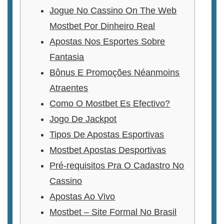
Jogue No Cassino On The Web
Mostbet Por Dinheiro Real
Apostas Nos Esportes Sobre
Fantasia
Bônus E Promoções Néanmoins
Atraentes
Como O Mostbet Es Efectivo?
Jogo De Jackpot
Tipos De Apostas Esportivas
Mostbet Apostas Desportivas
Pré-requisitos Pra O Cadastro No
Cassino
Apostas Ao Vivo
Mostbet – Site Formal No Brasil