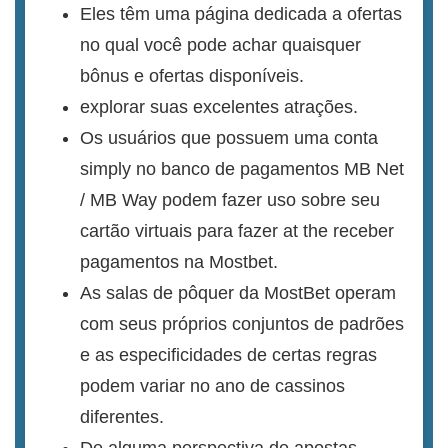
Eles têm uma página dedicada a ofertas
no qual você pode achar quaisquer
bônus e ofertas disponíveis.
explorar suas excelentes atrações.
Os usuários que possuem uma conta
simply no banco de pagamentos MB Net
/ MB Way podem fazer uso sobre seu
cartão virtuais para fazer at the receber
pagamentos na Mostbet.
As salas de pôquer da MostBet operam
com seus próprios conjuntos de padrões
e as especificidades de certas regras
podem variar no ano de cassinos
diferentes.
De alguma perspectiva de apostas