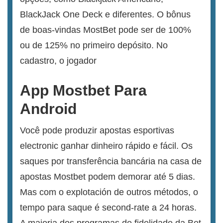
BlackJack One Deck e diferentes. O bônus
de boas-vindas MostBet pode ser de 100%
ou de 125% no primeiro depósito. No
cadastro, o jogador
App Mostbet Para
Android
Você pode produzir apostas esportivas
electronic ganhar dinheiro rápido e fácil. Os
saques por transferência bancária na casa de
apostas Mostbet podem demorar até 5 dias.
Mas com o explotación de outros métodos, o
tempo para saque é second-rate a 24 horas.