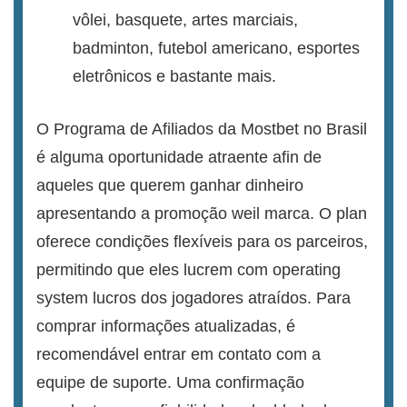
vôlei, basquete, artes marciais,
badminton, futebol americano, esportes
eletrônicos e bastante mais.
O Programa de Afiliados da Mostbet no Brasil
é alguma oportunidade atraente afin de
aqueles que querem ganhar dinheiro
apresentando a promoção weil marca. O plan
oferece condições flexíveis para os parceiros,
permitindo que eles lucrem com operating
system lucros dos jogadores atraídos. Para
comprar informações atualizadas, é
recomendável entrar em contato com a
equipe de suporte. Uma confirmação