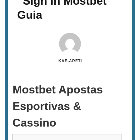
“Sign In Mostbet
Guia
KAE-ARETI
Mostbet Apostas
Esportivas &
Cassino