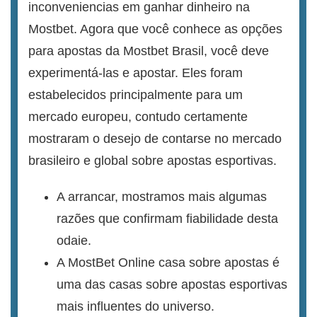
inconveniencias em ganhar dinheiro na
Mostbet. Agora que você conhece as opções
para apostas da Mostbet Brasil, você deve
experimentá-las e apostar. Eles foram
estabelecidos principalmente para um
mercado europeu, contudo certamente
mostraram o desejo de contarse no mercado
brasileiro e global sobre apostas esportivas.
A arrancar, mostramos mais algumas
razões que confirmam fiabilidade desta
odaie.
A MostBet Online casa sobre apostas é
uma das casas sobre apostas esportivas
mais influentes do universo.