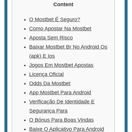
Content
O Mostbet É Seguro?
Como Apostar Na Mostbet
Aposta Sem Risco
Baixar Mostbet Br No Android Os
(apk) E Ios
Jogos Em Mostbet Apostas
Licença Oficial
Odds Da Mostbet
App Mostbet Para Android
Verificação De Identidade E
Segurança Para
O Bónus Para Boas Vindas
Baixe O Aplicativo Para Android