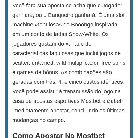
Você fará sua aposta se acha que o Jogador
ganhará, ou u Banqueiro ganhará. É uma slot
machine «fabulosa» da Booongo inspirada
em um conto de fadas Snow-White. Os
jogadores gostam do variado de
características fabulosas que inclui jogos de
scatter, untamed, wild multiplicador, free spins
e games de bônus. As combinações são
geradas com três, 4, e cinco custos idênticos.
Você pode assistir à transmissão do jogo na
casa de apostas esportivas Mostbet elizabeth
imediatamente apostar, concluindo as últimas
mudanças no campo.
Como Apostar Na Mostbet