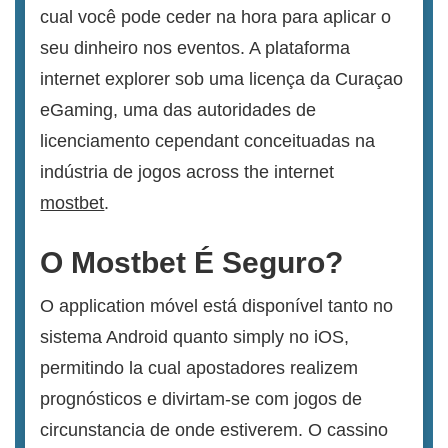
cual você pode ceder na hora para aplicar o
seu dinheiro nos eventos. A plataforma
internet explorer sob uma licença da Curaçao
eGaming, uma das autoridades de
licenciamento cependant conceituadas na
indústria de jogos across the internet
mostbet
.
O Mostbet É Seguro?
O application móvel está disponível tanto no
sistema Android quanto simply no iOS,
permitindo la cual apostadores realizem
prognósticos e divirtam-se com jogos de
circunstancia de onde estiverem. O cassino