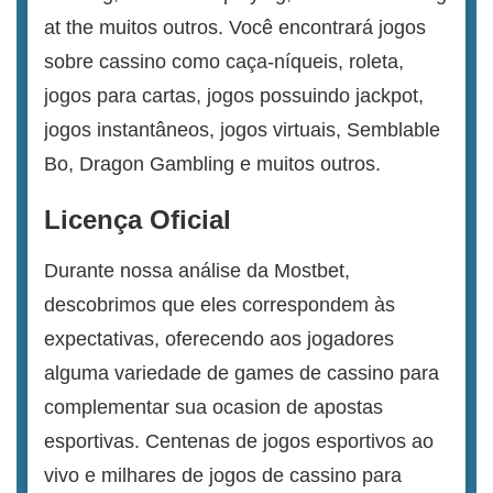
at the muitos outros. Você encontrará jogos
sobre cassino como caça-níqueis, roleta,
jogos para cartas, jogos possuindo jackpot,
jogos instantâneos, jogos virtuais, Semblable
Bo, Dragon Gambling e muitos outros.
Licença Oficial
Durante nossa análise da Mostbet,
descobrimos que eles correspondem às
expectativas, oferecendo aos jogadores
alguma variedade de games de cassino para
complementar sua ocasion de apostas
esportivas. Centenas de jogos esportivos ao
vivo e milhares de jogos de cassino para