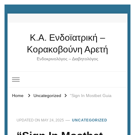
Κ.Α. Ενδοϊατρική –
Κορακοβούνη Αρετή
Ενδοκρινολόγος – Διαβητολόγος
Home
Uncategorized
“Sign In Mostbet Guia
UPDATED ON
MAY 24, 2025
UNCATEGORIZED