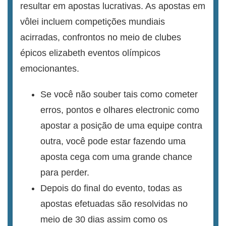
resultar em apostas lucrativas. As apostas em
vôlei incluem competições mundiais
acirradas, confrontos no meio de clubes
épicos elizabeth eventos olímpicos
emocionantes.
Se você não souber tais como cometer
erros, pontos e olhares electronic como
apostar a posição de uma equipe contra
outra, você pode estar fazendo uma
aposta cega com uma grande chance
para perder.
Depois do final do evento, todas as
apostas efetuadas são resolvidas no
meio de 30 dias assim como os