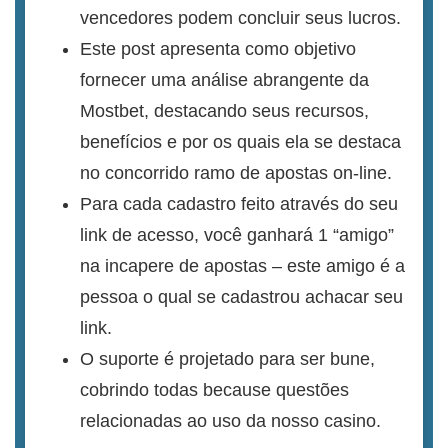
vencedores podem concluir seus lucros.
Este post apresenta como objetivo
fornecer uma análise abrangente da
Mostbet, destacando seus recursos,
benefícios e por os quais ela se destaca
no concorrido ramo de apostas on-line.
Para cada cadastro feito através do seu
link de acesso, você ganhará 1 “amigo”
na incapere de apostas – este amigo é a
pessoa o qual se cadastrou achacar seu
link.
O suporte é projetado para ser bune,
cobrindo todas because questões
relacionadas ao uso da nosso casino.