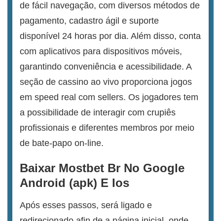
de fácil navegação, com diversos métodos de
pagamento, cadastro ágil e suporte
disponível 24 horas por dia. Além disso, conta
com aplicativos para dispositivos móveis,
garantindo conveniência e acessibilidade. A
seção de cassino ao vivo proporciona jogos
em speed real com sellers. Os jogadores tem
a possibilidade de interagir com crupiês
profissionais e diferentes membros por meio
de bate-papo on-line.
Baixar Mostbet Br No Google
Android (apk) E Ios
Após esses passos, será ligado e
redirecionado afin de a página inicial, onde