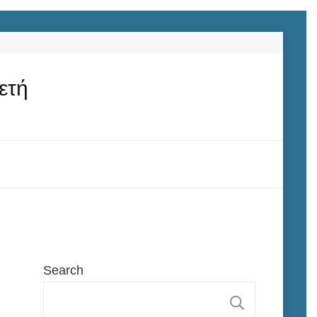
ετή
Search
SEARC