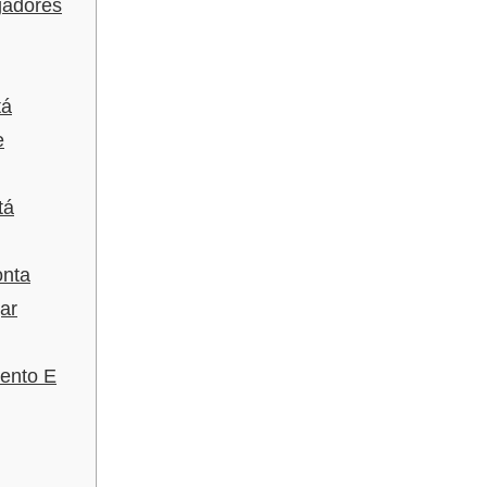
gadores
tá
e
tá
onta
ar
ento E