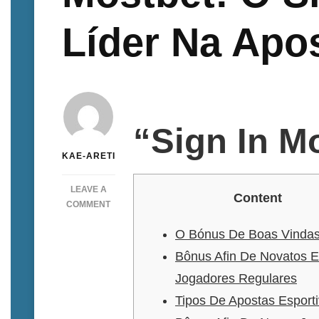
Líder Na Apo
“Sign In M
KAE-ARETI
LEAVE A
Content
ON
COMMENT
MOSTBET:
O Bónus De Boas Vinda
O
SITE
Bônus Afin De Novatos E
OFICIAL
Jogadores Regulares
DA
LÍDER
Tipos De Apostas Esport
NA