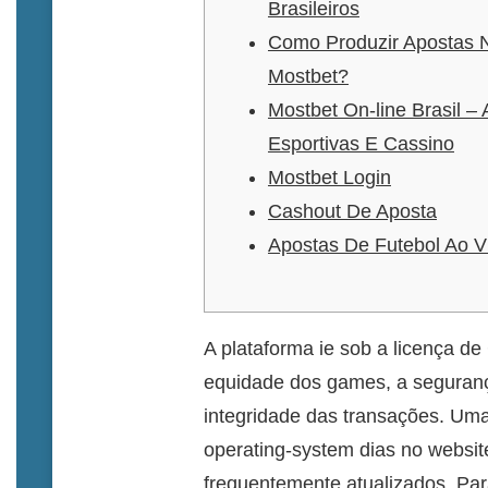
Brasileiros
Como Produzir Apostas 
Mostbet?
Mostbet On-line Brasil –
Esportivas E Cassino
Mostbet Login
Cashout De Aposta
Apostas De Futebol Ao V
A plataforma ie sob a licença de
equidade dos games, a seguran
integridade das transações. Um
operating-system dias no websit
frequentemente atualizados. Para