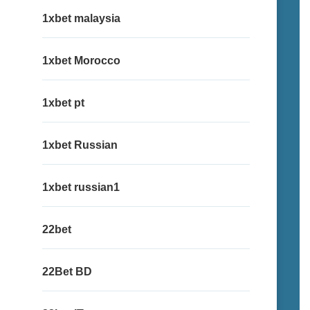
1xbet malaysia
1xbet Morocco
1xbet pt
1xbet Russian
1xbet russian1
22bet
22Bet BD