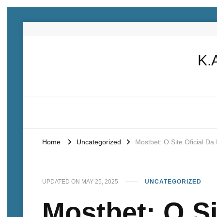
Κ.
Home
Uncategorized
Mostbet: O Site Oficial Da
UPDATED ON
MAY 25, 2025
UNCATEGORIZED
Mostbet: O Si