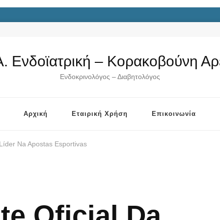
Α. Ενδοϊατρική – Κορακοβούνη Αρ
Ενδοκρινολόγος – Διαβητολόγος
Αρχική
Εταιρική Χρήση
Επικοινωνία
 Líder Na Apostas Esportivas
te Oficial Da