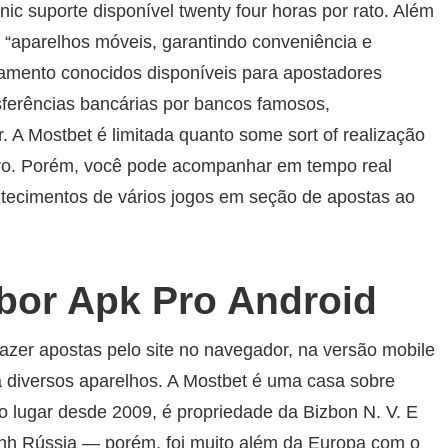
nic suporte disponível twenty four horas por rato. Além
” “aparelhos móveis, garantindo conveniência e
gamento conocidos disponíveis para apostadores
sferências bancárias por bancos famosos,
r. A Mostbet é limitada quanto some sort of realização
ivo. Porém, você pode acompanhar em tempo real
ntecimentos de vários jogos em seção de apostas ao
bor Apk Pro Android
azer apostas pelo site no navegador, na versão mobile
ra diversos aparelhos. A Mostbet é uma casa sobre
no lugar desde 2009, é propriedade da Bizbon N. V. E
hh Rússia — porém, foi muito além da Europa com o