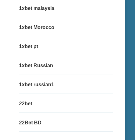
1xbet malaysia
1xbet Morocco
1xbet pt
1xbet Russian
1xbet russian1
22bet
22Bet BD