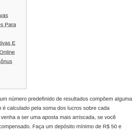
ivas
es Para
tivas E
Online
Bônus
 num número predefinido de resultados compõem alguma
 é calculado pela soma dos lucros sobre cada
venha a ser uma aposta mais arriscada, se você
e compensado. Faça um depósito mínimo de R$ 50 e