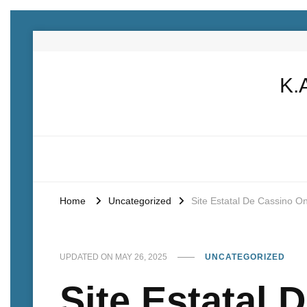
Κ.
Home
Uncategorized
Site Estatal De Cassino On
UPDATED ON
MAY 26, 2025
UNCATEGORIZED
Site Estatal 