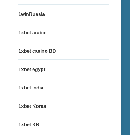
1winRussia
1xbet arabic
1xbet casino BD
1xbet egypt
1xbet india
1xbet Korea
1xbet KR