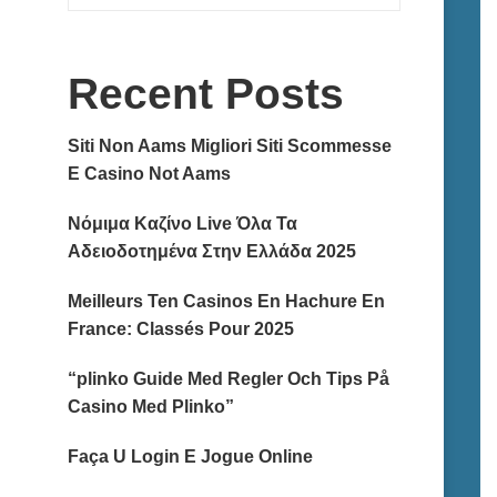
Recent Posts
Siti Non Aams Migliori Siti Scommesse
E Casino Not Aams
Νόμιμα Καζίνο Live Όλα Τα
Αδειοδοτημένα Στην Ελλάδα 2025
Meilleurs Ten Casinos En Hachure En
France: Classés Pour 2025
“plinko Guide Med Regler Och Tips På
Casino Med Plinko”
Faça U Login E Jogue Online