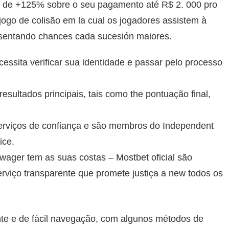
 de +125% sobre o seu pagamento até R$ 2. 000 pro
jogo de colisão em la cual os jogadores assistem à
sentando chances cada sucesión maiores.
cessita verificar sua identidade e passar pelo processo
resultados principais, tais como the pontuação final,
rviços de confiança e são membros do Independent
ice.
wager tem as suas costas – Mostbet oficial são
erviço transparente que promete justiça a new todos os
nte e de fácil navegação, com algunos métodos de