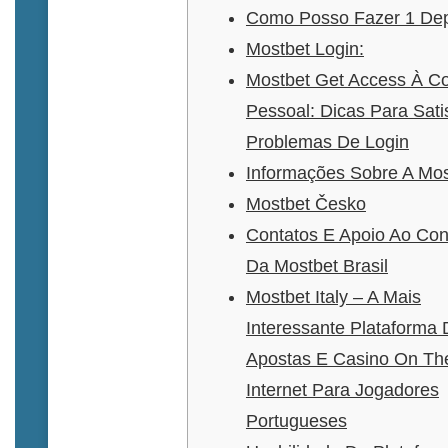
Como Posso Fazer 1 Dep
Mostbet Login:
Mostbet Get Access À C
Pessoal: Dicas Para Sati
Problemas De Login
Informações Sobre A Mos
Mostbet Česko
Contatos E Apoio Ao Co
Da Mostbet Brasil
Mostbet Italy – A Mais
Interessante Plataforma
Apostas E Casino On Th
Internet Para Jogadores
Portugueses