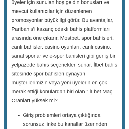
üyeler için sunulan hoş geldin bonusları ve
mevcut kullanıcılar için düzenlenen
promosyonlar büyük ilgi görür. Bu avantajlar,
Paribahis’i kazanç odaklı bahis platformları
arasında öne çıkarır. Mostbet, spor bahisleri,
canlı bahisler, casino oyunları, canlı casino,
sanal sporlar ve e-spor bahisleri gibi geniş bir
yelpazede bahis seçenekleri sunar. İlbet bahis
sitesinde spor bahisleri oynayan
müşterilerimizin veya yeni üyelerin en çok
merak ettiği konulardan biri olan ” İLbet Maç
Oranları yüksek mi?
Giriş problemleri ortaya çıktığında
sorunsuz linke bu kanallar üzerinden