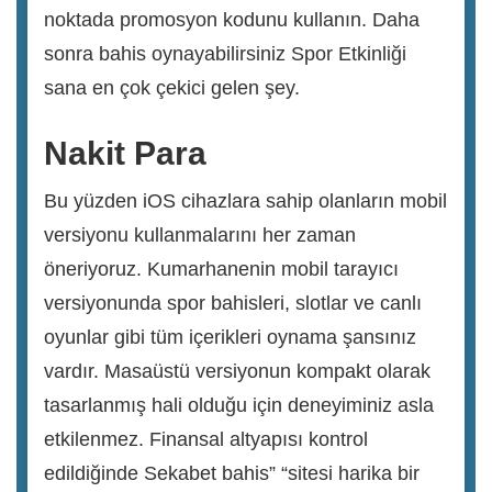
noktada promosyon kodunu kullanın. Daha
sonra bahis oynayabilirsiniz Spor Etkinliği
sana en çok çekici gelen şey.
Nakit Para
Bu yüzden iOS cihazlara sahip olanların mobil
versiyonu kullanmalarını her zaman
öneriyoruz. Kumarhanenin mobil tarayıcı
versiyonunda spor bahisleri, slotlar ve canlı
oyunlar gibi tüm içerikleri oynama şansınız
vardır. Masaüstü versiyonun kompakt olarak
tasarlanmış hali olduğu için deneyiminiz asla
etkilenmez. Finansal altyapısı kontrol
edildiğinde Sekabet bahis” “sitesi harika bir