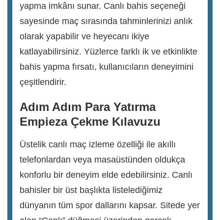
yapma imkânı sunar. Canlı bahis seçeneği
sayesinde maç sırasında tahminlerinizi anlık
olarak yapabilir ve heyecanı ikiye
katlayabilirsiniz. Yüzlerce farklı ik ve etkinlikte
bahis yapma fırsatı, kullanıcıların deneyimini
çeşitlendirir.
Adım Adım Para Yatırma
Empieza Çekme Kılavuzu
Üstelik canlı maç izleme özelliği ile akıllı
telefonlardan veya masaüstünden oldukça
konforlu bir deneyim elde edebilirsiniz. Canlı
bahisler bir üst başlıkta listelediğimiz
dünyanın tüm spor dallarını kapsar. Sitede yer