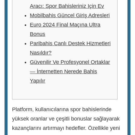
Aracı: Spor Bahisleriniz Için Ev
Mobilbahis Güncel Giriş Adresleri
Euro 2024 Final Maçına Ultra
Bonus
Paribahis Canlı Destek Hizmetleri
Nasıldır?
Güvenilir Ve Profesyonel Ortaklar
— İnternetten Nerede Bahis
Yapılır
Platform, kullanıcılarına spor bahislerinde
yüksek oranlar ve çeşitli bonuslar sağlayarak
kazançlarını artırmayı hedefler. Özellikle yeni