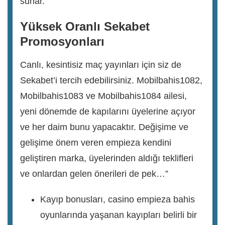
sunar.
Yüksek Oranlı Sekabet
Promosyonları
Canlı, kesintisiz maç yayınları için siz de
Sekabet’i tercih edebilirsiniz. Mobilbahis1082,
Mobilbahis1083 ve Mobilbahis1084 ailesi,
yeni dönemde de kapılarını üyelerine açıyor
ve her daim bunu yapacaktır. Değişime ve
gelişime önem veren empieza kendini
geliştiren marka, üyelerinden aldığı teklifleri
ve onlardan gelen önerileri de pek…”
Kayıp bonusları, casino empieza bahis
oyunlarında yaşanan kayıpları belirli bir