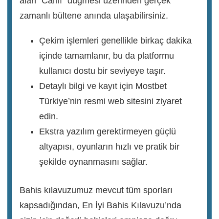
alan “Canlı” düğmesi üzerinden gerçek
zamanlı bültene anında ulaşabilirsiniz.
Çekim işlemleri genellikle birkaç dakika
içinde tamamlanır, bu da platformu
kullanıcı dostu bir seviyeye taşır.
Detaylı bilgi ve kayıt için Mostbet
Türkiye’nin resmi web sitesini ziyaret
edin.
Ekstra yazılım gerektirmeyen güçlü
altyapısı, oyunların hızlı ve pratik bir
şekilde oynanmasını sağlar.
Bahis kılavuzumuz mevcut tüm sporları
kapsadığından, En İyi Bahis Kılavuzu’nda