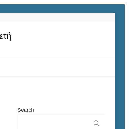
ετή
Search
SEARC