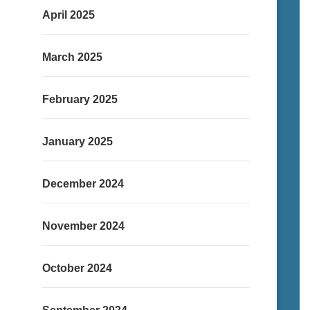
April 2025
March 2025
February 2025
January 2025
December 2024
November 2024
October 2024