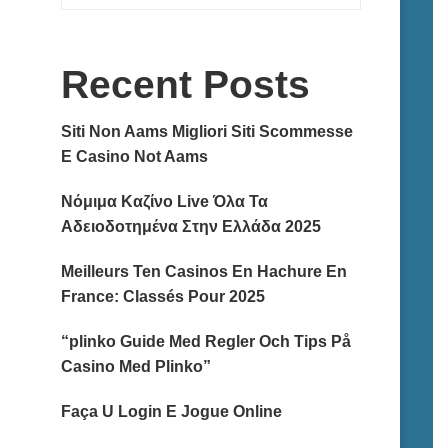
Recent Posts
Siti Non Aams Migliori Siti Scommesse
E Casino Not Aams
Νόμιμα Καζίνο Live Όλα Τα
Αδειοδοτημένα Στην Ελλάδα 2025
Meilleurs Ten Casinos En Hachure En
France: Classés Pour 2025
“plinko Guide Med Regler Och Tips På
Casino Med Plinko”
Faça U Login E Jogue Online