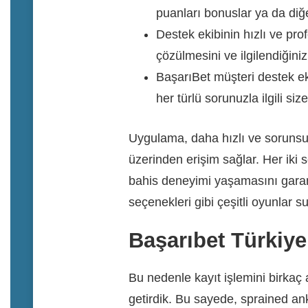
puanları bonuslar ya da diğer
Destek ekibinin hızlı ve prof
çözülmesini ve ilgilendiğini
BaşarıBet müşteri destek e
her türlü sorunuzla ilgili s
Uygulama, daha hızlı ve sorunsu
üzerinden erişim sağlar. Her iki s
bahis deneyimi yaşamasını garant
seçenekleri gibi çeşitli oyunlar 
Başarıbet Türkiy
Bu nedenle kayıt işlemini birkaç
getirdik. Bu sayede, sprained ank