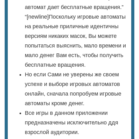
автомат дает бесплатные вращения.”
“[newline]Поскольку игровые автоматы
на реальные приличные идентичны
версиям никаких масок, Вы можете
попытаться выяснить, мало времени и
мало денег Вам есть, чтобы получить
бесплатные вращения.
Но если Сами не уверены же своем
успехе и выборе игровых автоматов
онлайн, сначала попробуем игровые
автоматы кроме денег.
Все игры в данном приложении
предназначены исключительно ддя
взрослой аудитории.