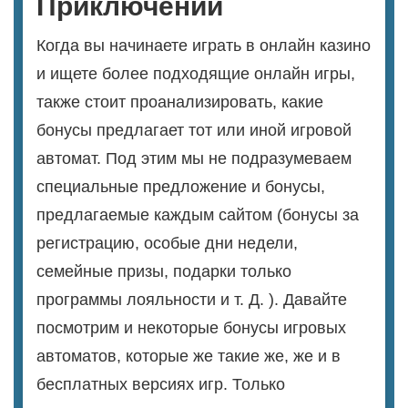
Приключений
Когда вы начинаете играть в онлайн казино
и ищете более подходящие онлайн игры,
также стоит проанализировать, какие
бонусы предлагает тот или иной игровой
автомат. Под этим мы не подразумеваем
специальные предложение и бонусы,
предлагаемые каждым сайтом (бонусы за
регистрацию, особые дни недели,
семейные призы, подарки только
программы лояльности и т. Д. ). Давайте
посмотрим и некоторые бонусы игровых
автоматов, которые же такие же, же и в
бесплатных версиях игр. Только