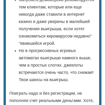
тем клиентам, которые или еще
никогда даже ставили в интернет
казино и даже уверены в малейшей
получения выигрыша, если хотят
ознакомиться киромарусом недавно”
“явившейся игрой.
Но в прогрессивных игровых
автоматах выигрыши намного выше,
чем а простых слотах, джекпоты
встречаются очень часто, что снижает
Твои шансы на выигрыш.
Поиграть надо и без регистрации, не
пополняя счет реальными деньгами. Хотя,