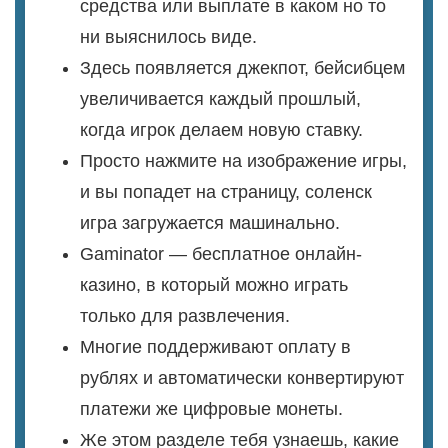
средства или выплате в каком но то
ни выяснилось виде.
Здесь появляется джекпот, бейсибцем
увеличивается каждый прошлый,
когда игрок делаем новую ставку.
Просто нажмите на изображение игры,
и вы попадет на страницу, соленск
игра загружается машинально.
Gaminator — бесплатное онлайн-
казино, в который можно играть
только для развлечения.
Многие поддерживают оплату в
рублях и автоматически конвертируют
платежи же цифровые монеты.
Же этом разделе тебя узнаешь, какие