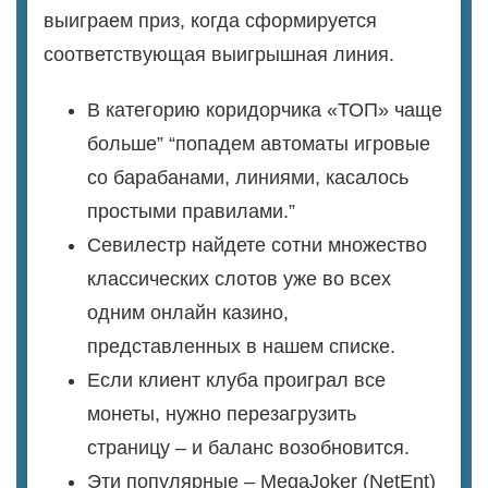
выиграем приз, когда сформируется
соответствующая выигрышная линия.
В категорию коридорчика «ТОП» чаще
больше” “попадем автоматы игровые
со барабанами, линиями, касалось
простыми правилами.”
Севилестр найдете сотни множество
классических слотов уже во всех
одним онлайн казино,
представленных в нашем списке.
Если клиент клуба проиграл все
монеты, нужно перезагрузить
страницу – и баланс возобновится.
Эти популярные – MegaJoker (NetEnt)