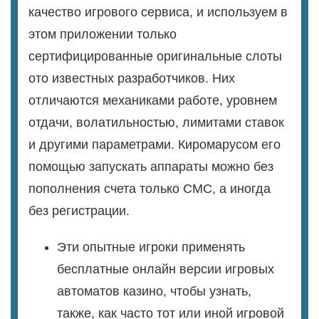
качество игрового сервиса, и используем в
этом приложении только
сертифицированные оригинальные слоты
ото известных разработчиков. Них
отличаются механиками работе, уровнем
отдачи, волатильностью, лимитами ставок
и другими параметрами. Киромарусом его
помощью запускать аппараты можно без
пополнения счета только СМС, а иногда
без регистрации.
Эти опытные игроки применять
бесплатные онлайн версии игровых
автоматов казино, чтобы узнать,
также, как часто тот или иной игровой