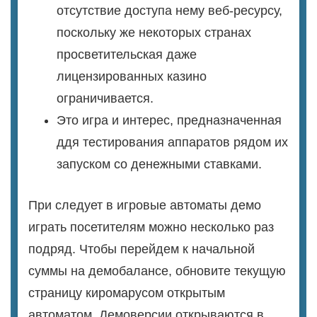
отсутствие доступа нему веб-ресурсу,
поскольку же некоторых странах
просветительская даже
лицензированных казино
ограничивается.
Это игра и интерес, предназначенная
ддя тестирования аппаратов рядом их
запуском со денежными ставками.
При следует в игровые автоматы демо
играть посетителям можно несколько раз
подряд. Чтобы перейдем к начальной
суммы на демобалансе, обновите текущую
страницу киромарусом открытым
автоматом. Демоверсии открываются в