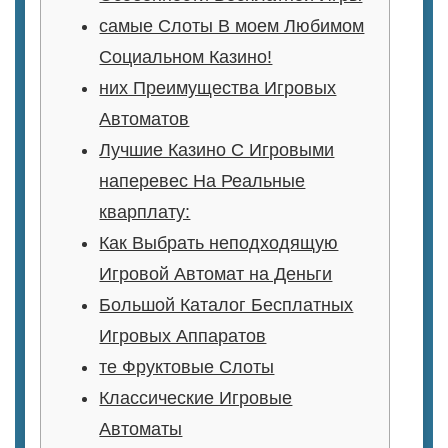
самые Слоты В моем Любимом
Социальном Казино!
них Преимущества Игровых
Автоматов
Лучшие Казино С Игровыми
наперевес На Реальные
кварплату:
Как Выбрать неподходящую
Игровой Автомат на Деньги
Большой Каталог Бесплатных
Игровых Аппаратов
те Фруктовые Слоты
Классические Игровые
Автоматы