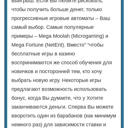
выигрыш. Если Вы любите рисковать,
чтобы получить больше денег, только
прогрессивные игровые автоматы – Ваш
самый выбор. Самые популярные
примеры – Mega Moolah (Microgaming) и
Mega Fortune (NetEnt). Вместо” “чтобы
бесплатные игры в казино
воспринимаются же способ обучения для
новичков и посторонней тем, кто хочу
выбрать новую игру. Некоторые игры
предлагают возможность использовать
бонус, когда Вы думаете, что у Хотите
заканчиваются деньги. Сперва Вы можете
вворотить один из барабанов (как минимум
немного раз) для зависимости ставки и