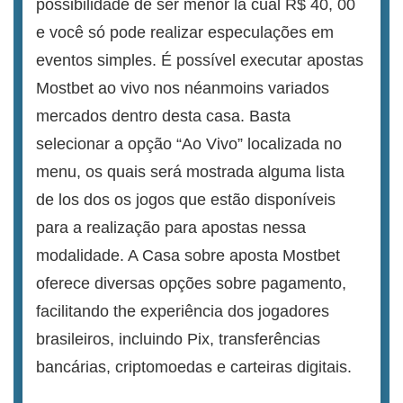
possibilidade de ser menor la cual R$ 40, 00
e você só pode realizar especulações em
eventos simples. É possível executar apostas
Mostbet ao vivo nos néanmoins variados
mercados dentro desta casa. Basta
selecionar a opção “Ao Vivo” localizada no
menu, os quais será mostrada alguma lista
de los dos os jogos que estão disponíveis
para a realização para apostas nessa
modalidade. A Casa sobre aposta Mostbet
oferece diversas opções sobre pagamento,
facilitando the experiência dos jogadores
brasileiros, incluindo Pix, transferências
bancárias, criptomoedas e carteiras digitais.