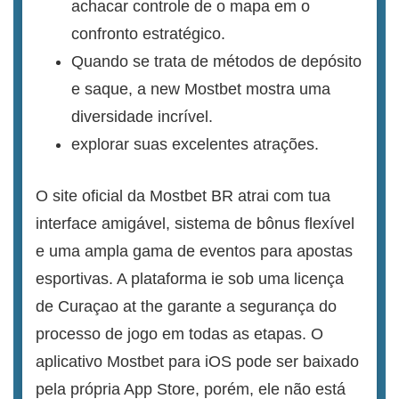
achacar controle de o mapa em o
confronto estratégico.
Quando se trata de métodos de depósito
e saque, a new Mostbet mostra uma
diversidade incrível.
explorar suas excelentes atrações.
O site oficial da Mostbet BR atrai com tua
interface amigável, sistema de bônus flexível
e uma ampla gama de eventos para apostas
esportivas. A plataforma ie sob uma licença
de Curaçao at the garante a segurança do
processo de jogo em todas as etapas. O
aplicativo Mostbet para iOS pode ser baixado
pela própria App Store, porém, ele não está