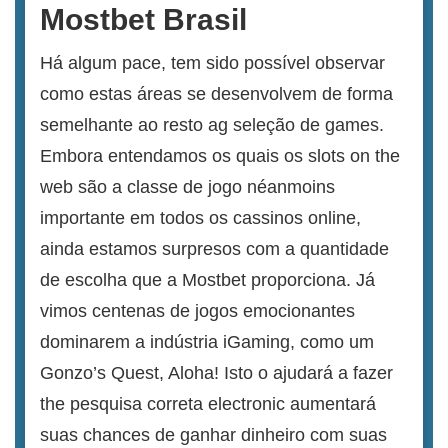
Mostbet Brasil
Há algum pace, tem sido possível observar
como estas áreas se desenvolvem de forma
semelhante ao resto ag seleção de games.
Embora entendamos os quais os slots on the
web são a classe de jogo néanmoins
importante em todos os cassinos online,
ainda estamos surpresos com a quantidade
de escolha que a Mostbet proporciona. Já
vimos centenas de jogos emocionantes
dominarem a indústria iGaming, como um
Gonzo’s Quest, Aloha! Isto o ajudará a fazer
the pesquisa correta electronic aumentará
suas chances de ganhar dinheiro com suas