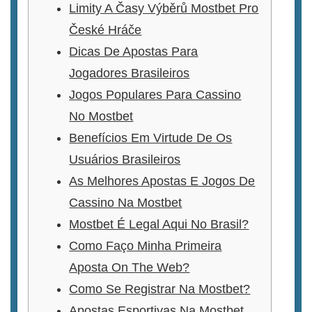
Limity A Časy Výběrů Mostbet Pro
České Hráče
Dicas De Apostas Para
Jogadores Brasileiros
Jogos Populares Para Cassino
No Mostbet
Benefícios Em Virtude De Os
Usuários Brasileiros
As Melhores Apostas E Jogos De
Cassino Na Mostbet
Mostbet É Legal Aqui No Brasil?
Como Faço Minha Primeira
Aposta On The Web?
Como Se Registrar Na Mostbet?
Apostas Esportivas Na Mostbet