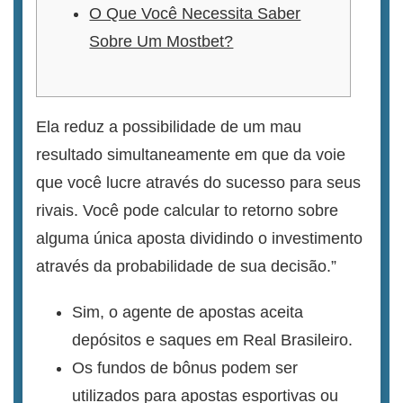
O Que Você Necessita Saber
Sobre Um Mostbet?
Ela reduz a possibilidade de um mau
resultado simultaneamente em que da voie
que você lucre através do sucesso para seus
rivais. Você pode calcular to retorno sobre
alguma única aposta dividindo o investimento
através da probabilidade de sua decisão.”
Sim, o agente de apostas aceita
depósitos e saques em Real Brasileiro.
Os fundos de bônus podem ser
utilizados para apostas esportivas ou