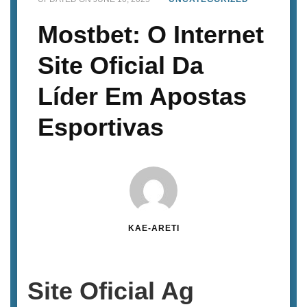
Mostbet: O Internet
Site Oficial Da
Líder Em Apostas
Esportivas
KAE-ARETI
Site Oficial Ag