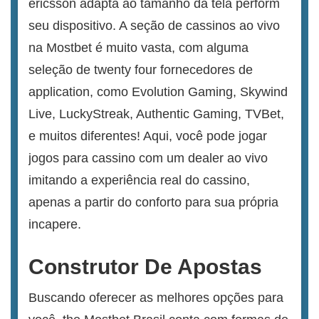
ericsson adapta ao tamanho da tela perform
seu dispositivo. A seção de cassinos ao vivo
na Mostbet é muito vasta, com alguma
seleção de twenty four fornecedores de
application, como Evolution Gaming, Skywind
Live, LuckyStreak, Authentic Gaming, TVBet,
e muitos diferentes! Aqui, você pode jogar
jogos para cassino com um dealer ao vivo
imitando a experiência real do cassino,
apenas a partir do conforto para sua própria
incapere.
Construtor De Apostas
Buscando oferecer as melhores opções para