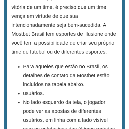
vitória de um time, é preciso que um time
vença em virtude de que sua
intencionadamente seja bem-sucedida. A
Mostbet Brasil tem esportes de illusione onde
você tem a possibilidade de criar seu próprio
time de futebol ou de diferentes esportes.
Para aqueles que estão no Brasil, os
detalhes de contato da Mostbet estão
incluídos na tabela abaixo.
usuários.
No lado esquerdo da tela, o jogador
pode ver as apostas de diferentes
usuários, em linha com a lado visível
com as estatísticas das últimas rodadas.