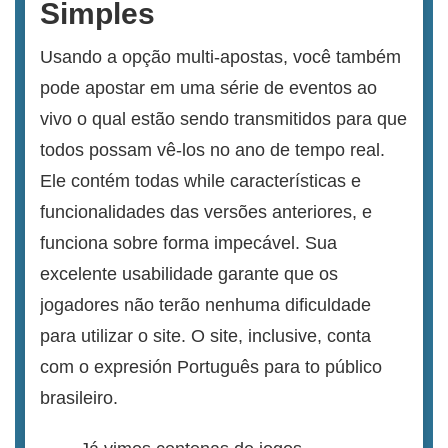
Simples
Usando a opção multi-apostas, você também
pode apostar em uma série de eventos ao
vivo o qual estão sendo transmitidos para que
todos possam vê-los no ano de tempo real.
Ele contém todas while características e
funcionalidades das versões anteriores, e
funciona sobre forma impecável. Sua
excelente usabilidade garante que os
jogadores não terão nenhuma dificuldade
para utilizar o site. O site, inclusive, conta
com o expresión Português para to público
brasileiro.