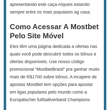
apresentando este caça-níqueis estando
sempre entre os mais populares ag casa.
Como Acessar A Mostbet
Pelo Site Móvel
Eles têm uma página dedicada a ofertas nas
quais você pode descubrir todos os bônus e
ofertas disponíveis. Use nosso código
promocional “MostbetBrasil” pra ganhar muito
mais de R$1700 sobre bônus. A incapere de
apostas MostBet tem opções para apostar
em ligas populares pelo mundo como a
Europäischer fußballverband Champions