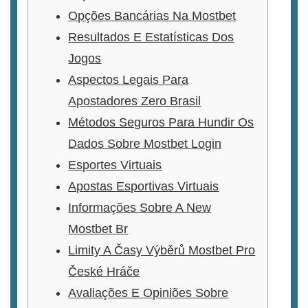
Opções Bancárias Na Mostbet
Resultados E Estatísticas Dos
Jogos
Aspectos Legais Para
Apostadores Zero Brasil
Métodos Seguros Para Hundir Os
Dados Sobre Mostbet Login
Esportes Virtuais
Apostas Esportivas Virtuais
Informações Sobre A New
Mostbet Br
Limity A Časy Výběrů Mostbet Pro
České Hráče
Avaliações E Opiniões Sobre