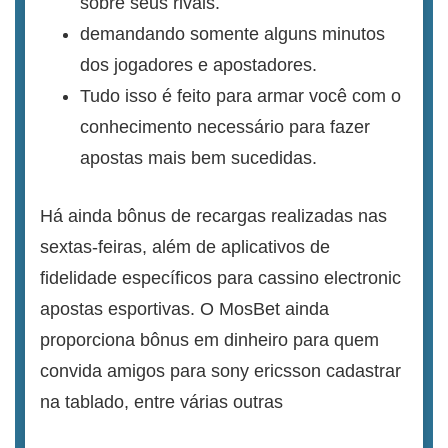
sobre seus rivais.
demandando somente alguns minutos
dos jogadores e apostadores.
Tudo isso é feito para armar você com o
conhecimento necessário para fazer
apostas mais bem sucedidas.
Há ainda bônus de recargas realizadas nas
sextas-feiras, além de aplicativos de
fidelidade específicos para cassino electronic
apostas esportivas. O MosBet ainda
proporciona bônus em dinheiro para quem
convida amigos para sony ericsson cadastrar
na tablado, entre várias outras