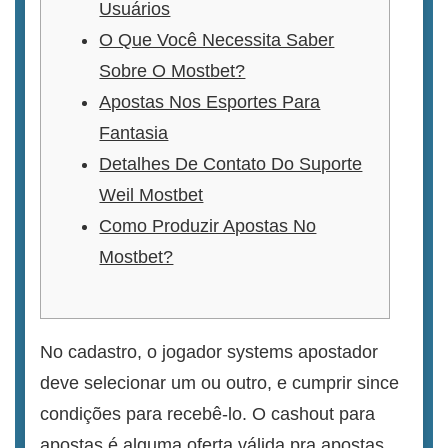
Usuários
O Que Você Necessita Saber
Sobre O Mostbet?
Apostas Nos Esportes Para
Fantasia
Detalhes De Contato Do Suporte
Weil Mostbet
Como Produzir Apostas No
Mostbet?
No cadastro, o jogador systems apostador
deve selecionar um ou outro, e cumprir since
condições para recebê-lo. O cashout para
apostas é alguma oferta válida pra apostas