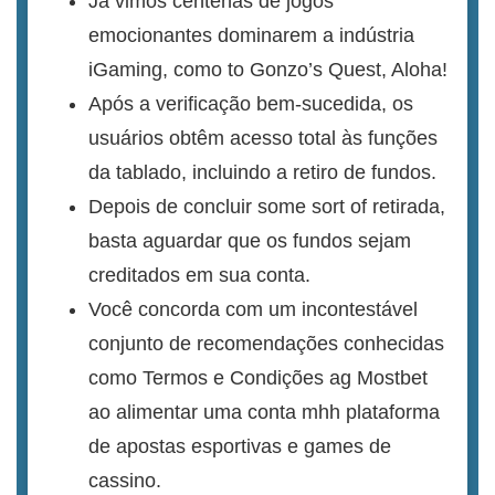
Já vimos centenas de jogos
emocionantes dominarem a indústria
iGaming, como to Gonzo’s Quest, Aloha!
Após a verificação bem-sucedida, os
usuários obtêm acesso total às funções
da tablado, incluindo a retiro de fundos.
Depois de concluir some sort of retirada,
basta aguardar que os fundos sejam
creditados em sua conta.
Você concorda com um incontestável
conjunto de recomendações conhecidas
como Termos e Condições ag Mostbet
ao alimentar uma conta mhh plataforma
de apostas esportivas e games de
cassino.