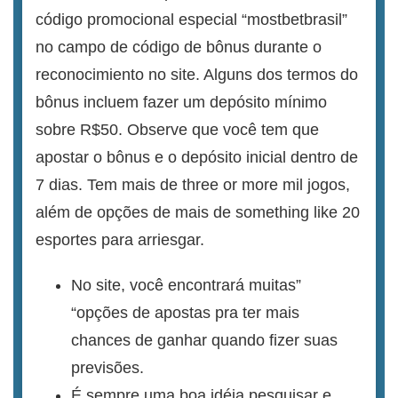
código promocional especial “mostbetbrasil”
no campo de código de bônus durante o
reconocimiento no site. Alguns dos termos do
bônus incluem fazer um depósito mínimo
sobre R$50. Observe que você tem que
apostar o bônus e o depósito inicial dentro de
7 dias. Tem mais de three or more mil jogos,
além de opções de mais de something like 20
esportes para arriesgar.
No site, você encontrará muitas”
“opções de apostas pra ter mais
chances de ganhar quando fizer suas
previsões.
É sempre uma boa idéia pesquisar e