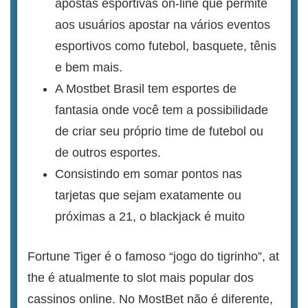
apostas esportivas on-line que permite
aos usuários apostar na vários eventos
esportivos como futebol, basquete, tênis
e bem mais.
A Mostbet Brasil tem esportes de
fantasia onde você tem a possibilidade
de criar seu próprio time de futebol ou
de outros esportes.
Consistindo em somar pontos nas
tarjetas que sejam exatamente ou
próximas a 21, o blackjack é muito
Fortune Tiger é o famoso “jogo do tigrinho”, at
the é atualmente to slot mais popular dos
cassinos online. No MostBet não é diferente,