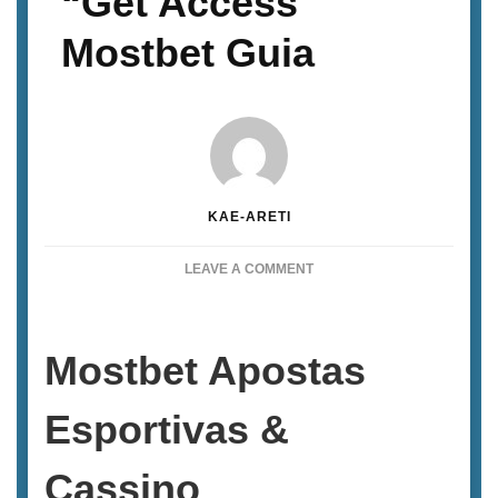
“Get Access
Mostbet Guia
KAE-ARETI
ON
LEAVE A COMMENT
“GET
ACCESS
MOSTBET
Mostbet Apostas
GUIA
Esportivas &
Cassino