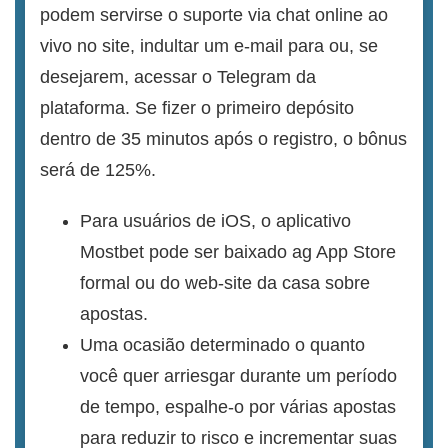
podem servirse o suporte via chat online ao
vivo no site, indultar um e-mail para ou, se
desejarem, acessar o Telegram da
plataforma. Se fizer o primeiro depósito
dentro de 35 minutos após o registro, o bônus
será de 125%.
Para usuários de iOS, o aplicativo
Mostbet pode ser baixado ag App Store
formal ou do web-site da casa sobre
apostas.
Uma ocasião determinado o quanto
você quer arriesgar durante um período
de tempo, espalhe-o por várias apostas
para reduzir to risco e incrementar suas