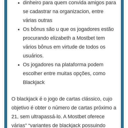
dinheiro para quem convida amigos para
se cadastrar na organizacion, entre
várias outras
Os bônus são u que os jogadores estão
procurando elizabeth a Mostbet tem
vários bônus em virtude de todos os
usuários.
Os jogadores na plataforma podem
escolher entre muitas opções, como
Blackjack
O blackjack é o jogo de cartas clássico, cujo
objetivo é obter o número de cartas próximo a
21, sem ultrapassá-lo. A Mostbet oferece
várias” “variantes de blackjack possuindo