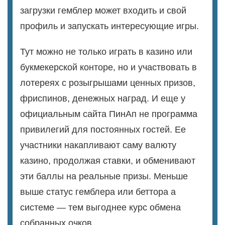
загрузки гемблер может входить и свой
профиль и запускать интересующие игры.
Тут можно не только играть в казино или
букмекерской конторе, но и участвовать в
лотереях с розыгрышами ценных призов,
фриспинов, денежных наград. И еще у
официальным сайта ПинАп не программа
привилегий для постоянных гостей. Ее
участники накапливают саму валюту
казино, продолжая ставки, и обменивают
эти баллы на реальные призы. Меньше
выше статус гемблера или беттора а
системе — тем выгоднее курс обмена
собранных очков.