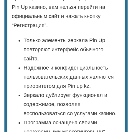
Pin Up казино, вам нельзя перейти на
официальным сайт и нажать кнопку
“Регистрация”.
Только элементы зеркала Pin Up
повторяют интерфейс обычного
сайта.
Надежное и конфиденциальность
пользовательских данных являются
приоритетом для Pin up kz.
Зеркало дублирует функционал и
содержимое, позволяя
воспользоваться со услугами казино.
Программа оснащена своими
необходимыми маркетинговыми”