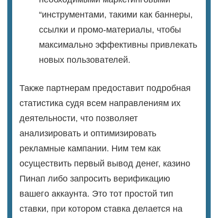
“инструментами, такими как баннеры,
ссылки и промо-материалы, чтобы
максимально эффективны привлекать
новых пользователей.
Также партнерам предоставит подробная
статистика судя всем направлениям их
деятельности, что позволяет
анализировать и оптимизировать
рекламные кампании. Ним тем как
осуществить первый вывод денег, казино
Пинап либо запросить верификацию
вашего аккаунта. Это тот простой тип
ставки, при котором ставка делается на