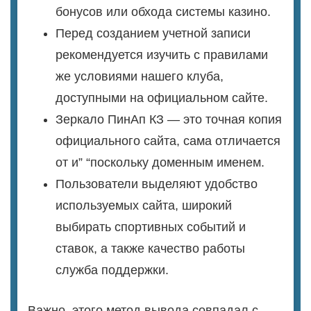
бонусов или обхода системы казино.
Перед созданием учетной записи
рекомендуется изучить с правилами
же условиями нашего клуба,
доступными на официальном сайте.
Зеркало ПинАп КЗ — это точная копия
официального сайта, сама отличается
от и” “поскольку доменным именем.
Пользователи выделяют удобство
используемых сайта, широкий
выбирать спортивных событий и
ставок, а также качество работы
служба поддержки.
Важно, этого метод вывода совпадал с