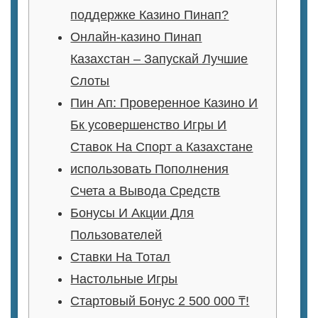
поддержке Казино Пинап?
Онлайн-казино Пинап
Казахстан – Запускай Лучшие
Слоты
Пин Ап: Проверенное Казино И
Бк усовершенство Игры И
Ставок На Спорт а Казахстане
использовать Пополнения
Счета а Вывода Средств
Бонусы И Акции Для
Пользователей
Ставки На Тотал
Настольные Игры
Стартовый Бонус 2 500 000 ₸!