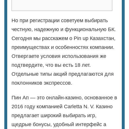
Но при регистрации советуем выбирать
честную, надежную и функциональную БК.
Сегодня мы расскажем о Pin up Казахстан,
преимуществах и особенностях компании.
Отвергаете условия использования же
подтвердите, что вы есть 18 лет.
Отдельные типы акций предлагаются для
поклонников экспрессов.
Пин Ап — это онлайн-казино, основанное в
2016 году компанией Сarletta N. V. Казино
предлагает широкий выбирать игр,
щедрые бонусы, удобный интерфейс а