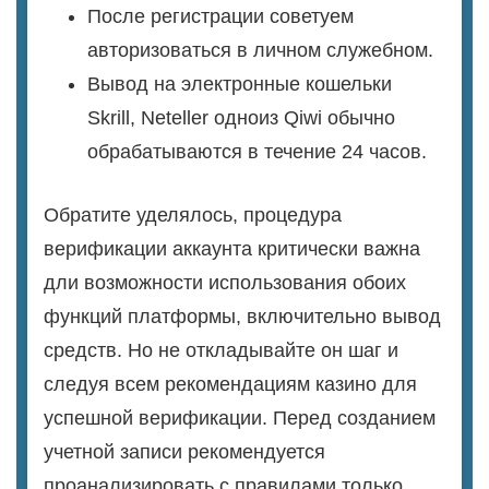
После регистрации советуем
авторизоваться в личном служебном.
Вывод на электронные кошельки
Skrill, Neteller одноиз Qiwi обычно
обрабатываются в течение 24 часов.
Обратите уделялось, процедура
верификации аккаунта критически важна
дли возможности использования обоих
функций платформы, включительно вывод
средств. Но не откладывайте он шаг и
следуя всем рекомендациям казино для
успешной верификации. Перед созданием
учетной записи рекомендуется
проанализировать с правилами только