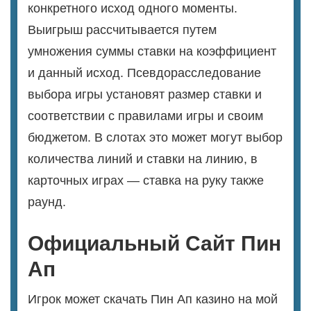
конкретного исход одного моменты.
Выигрыш рассчитывается путем
умножения суммы ставки на коэффициент
и данный исход. Псевдорасследование
выбора игры установят размер ставки и
соответствии с правилами игры и своим
бюджетом. В слотах это может могут выбор
количества линий и ставки на линию, в
карточных играх — ставка на руку также
раунд.
Официальный Сайт Пин
Ап
Игрок может скачать Пин Ап казино на мой