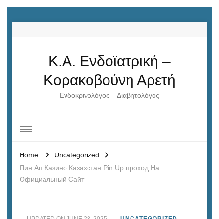
Κ.Α. Ενδοϊατρική –
Κορακοβούνη Αρετή
Ενδοκρινολόγος – Διαβητολόγος
Home
Uncategorized
Пин Ап Казино Казахстан Pin Up проход На
Официальный Сайт
UPDATED ON
JUNE 28, 2025
UNCATEGORIZED