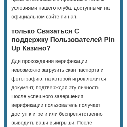
условиями нашего клуба, доступными на
официальном сайте
пин ап
.
только Связаться С
поддержку Пользователей Pin
Up Казино?
Ддя прохождения верификации
невозможно загрузить скан паспорта и
фотографию, на которой игрок ложится
документ, подтверждая эту личность.
После успешного завершения
верификации пользователь получает
доступ к игре и или беспрепятственно
выводить ваши выигрыши. После