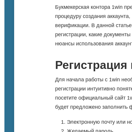
Букмекерская контора 1win пр
процедуру создания аккаунта, 
верификации. В данной статье
регистрации, какие документ
нюансы использования аккаунт
Регистрация 
Для начала работы с 1win нео
регистрации интуитивно понят
посетите официальный сайт 1w
будет предложено заполнить ф
Электронную почту или н
Желаемый пароль.