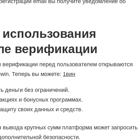
регистрации email вы получите уведомление об
 использования
сле верификации
 верификации перед пользователем открываются
win. Теперь вы можете:
1вин
ь деньги без ограничений.
акциях и бонусных программах.
ащиту своих данных и средств.
ля вывода крупных сумм платформа может запросить
ополнительной безопасности.