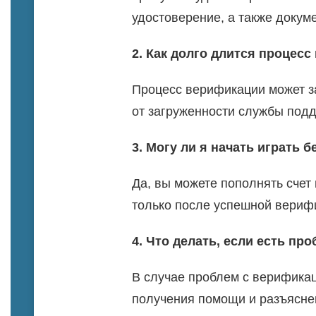
удостоверение, а также доку
2. Как долго длится процес
Процесс верификации может за
от загруженности службы под
3. Могу ли я начать играть 
Да, вы можете пополнять счет 
только после успешной вериф
4. Что делать, если есть п
В случае проблем с верификац
получения помощи и разъясне