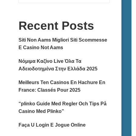
Recent Posts
Siti Non Aams Migliori Siti Scommesse
E Casino Not Aams
Νόμιμα Καζίνο Live Όλα Τα
Αδειοδοτημένα Στην Ελλάδα 2025
Meilleurs Ten Casinos En Hachure En
France: Classés Pour 2025
“plinko Guide Med Regler Och Tips På
Casino Med Plinko”
Faça U Login E Jogue Online