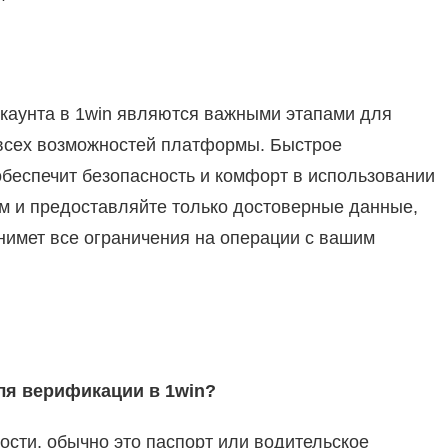
ккаунта в 1win являются важными этапами для
всех возможностей платформы. Быстрое
беспечит безопасность и комфорт в использовании
м и предоставляйте только достоверные данные,
нимет все ограничения на операции с вашим
ля верификации в 1win?
ости, обычно это паспорт или водительское