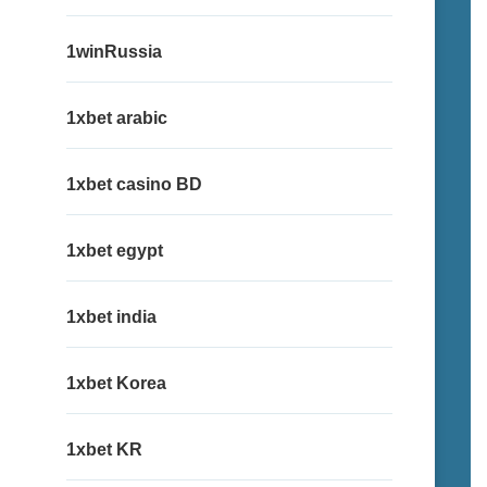
1winRussia
1xbet arabic
1xbet casino BD
1xbet egypt
1xbet india
1xbet Korea
1xbet KR