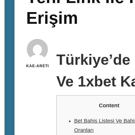
Erişim
Türkiye’de 
KAE-ARETI
Ve 1xbet K
Content
Bet Bahis Listesi Ve Bahi
Oranları