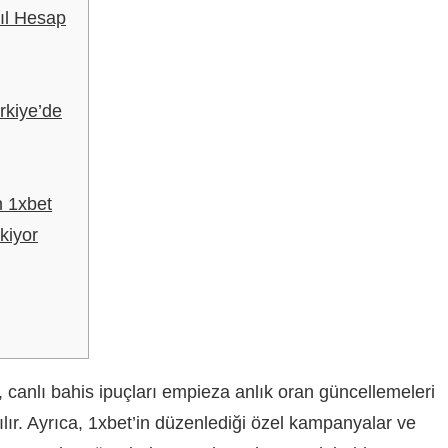
sıl Hesap
rkiye’de
n 1xbet
kiyor
 canlı bahis ipuçları empieza anlık oran güncellemeleri
şılır. Ayrıca, 1xbet’in düzenlediği özel kampanyalar ve