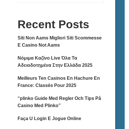
Recent Posts
Siti Non Aams Migliori Siti Scommesse
E Casino Not Aams
Νόμιμα Καζίνο Live Όλα Τα
Αδειοδοτημένα Στην Ελλάδα 2025
Meilleurs Ten Casinos En Hachure En
France: Classés Pour 2025
“plinko Guide Med Regler Och Tips På
Casino Med Plinko”
Faça U Login E Jogue Online