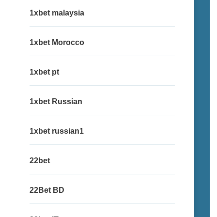
1xbet malaysia
1xbet Morocco
1xbet pt
1xbet Russian
1xbet russian1
22bet
22Bet BD