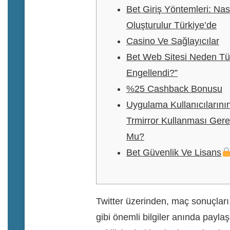
Bet Giriş Yöntemleri: Na
Oluşturulur Türkiye’de
Casino Ve Sağlayıcılar
Bet Web Sitesi Neden Tü
Engellendi?”
%25 Cashback Bonusu
Uygulama Kullanıcılarını
Trmirror Kullanması Gere
Mu?
Bet Güvenlik Ve Lisans
Twitter üzerinden, maç sonuçları,
gibi önemli bilgiler anında payla