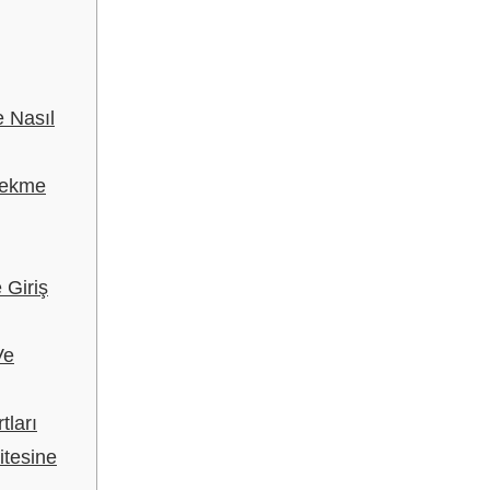
e Nasıl
Çekme
 Giriş
Ve
ları
itesine