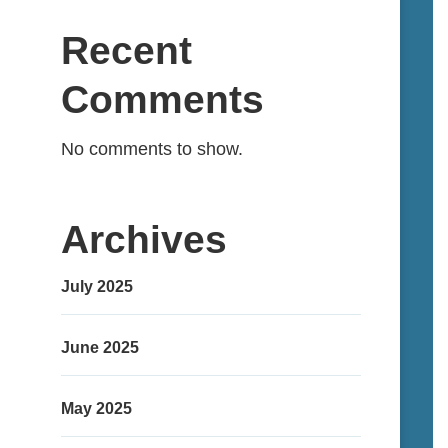
Recent
Comments
No comments to show.
Archives
July 2025
June 2025
May 2025