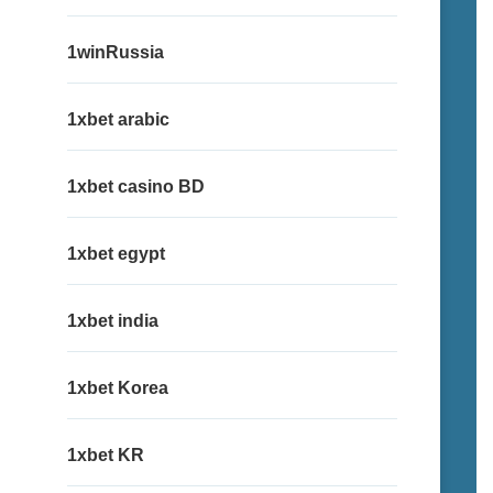
1winRussia
1xbet arabic
1xbet casino BD
1xbet egypt
1xbet india
1xbet Korea
1xbet KR