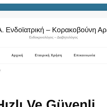
Α. Ενδοϊατρική – Κορακοβούνη Αρ
Ενδοκρινολόγος – Διαβητολόγος
Αρχική
Εταιρική Χρήση
Επικοινωνία
m
Hızlı Ve Güvenli