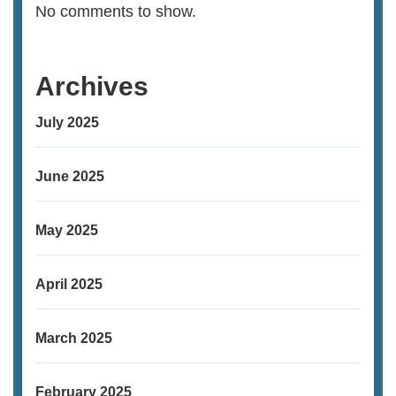
No comments to show.
Archives
July 2025
June 2025
May 2025
April 2025
March 2025
February 2025