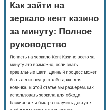
Как зайти на
зеркало кент казино
за минуту: Полное
руководство
Попасть на зеркало Kent Казино всего за
минуту это возможно, если знать
правильные шаги. Данный процесс может
быть легко осуществлён даже для
новичка. В этой статье мы разберём, как
использовать зеркала для обхода
блокировок и быстро получить доступ к