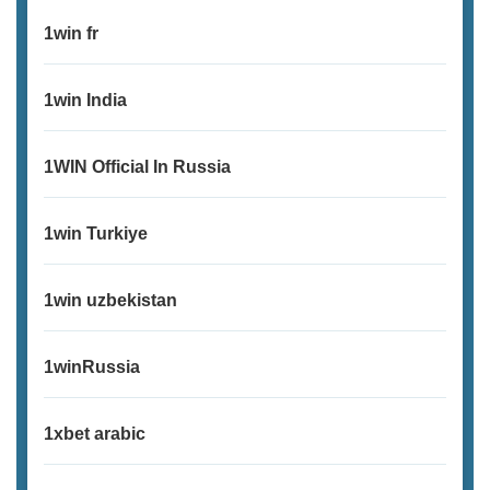
1win fr
1win India
1WIN Official In Russia
1win Turkiye
1win uzbekistan
1winRussia
1xbet arabic