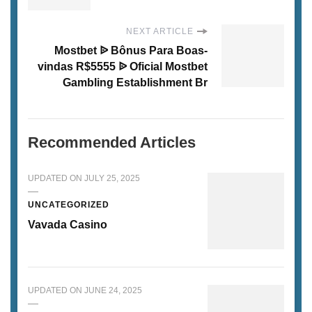
NEXT ARTICLE
Mostbet ᐉ Bônus Para Boas-
vindas R$5555 ᐉ Oficial Mostbet
Gambling Establishment Br
Recommended Articles
UPDATED ON
JULY 25, 2025
UNCATEGORIZED
Vavada Casino
UPDATED ON
JUNE 24, 2025