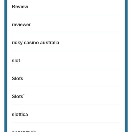
Review
reviewer
ricky casino australia
slot
Slots
Slots`
slottica