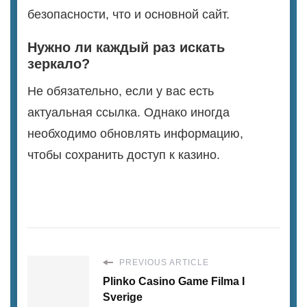
безопасности, что и основной сайт.
Нужно ли каждый раз искать
зеркало?
Не обязательно, если у вас есть
актуальная ссылка. Однако иногда
необходимо обновлять информацию,
чтобы сохранить доступ к казино.
PREVIOUS ARTICLE
Plinko Casino Game Filma I
Sverige