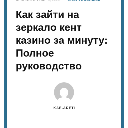
Как зайти на
зеркало кент
казино за минуту:
Полное
руководство
KAE-ARETI