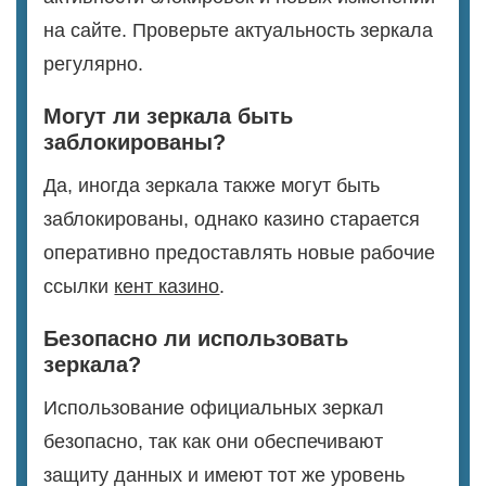
на сайте. Проверьте актуальность зеркала
регулярно.
Могут ли зеркала быть
заблокированы?
Да, иногда зеркала также могут быть
заблокированы, однако казино старается
оперативно предоставлять новые рабочие
ссылки
кент казино
.
Безопасно ли использовать
зеркала?
Использование официальных зеркал
безопасно, так как они обеспечивают
защиту данных и имеют тот же уровень