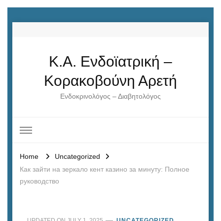
Κ.Α. Ενδοϊατρική –
Κορακοβούνη Αρετή
Ενδοκρινολόγος – Διαβητολόγος
Home
Uncategorized
Как зайти на зеркало кент казино за минуту: Полное
руководство
UPDATED ON
JULY 1, 2025
UNCATEGORIZED