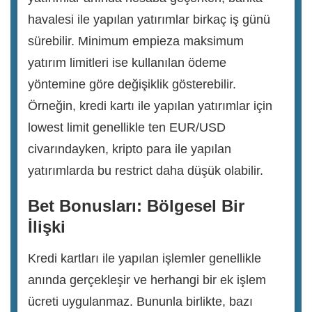
havalesi ile yapılan yatırımlar birkaç iş günü
sürebilir. Minimum empieza maksimum
yatırım limitleri ise kullanılan ödeme
yöntemine göre değişiklik gösterebilir.
Örneğin, kredi kartı ile yapılan yatırımlar için
lowest limit genellikle ten EUR/USD
civarındayken, kripto para ile yapılan
yatırımlarda bu restrict daha düşük olabilir.
Bet Bonusları: Bölgesel Bir
İlişki
Kredi kartları ile yapılan işlemler genellikle
anında gerçekleşir ve herhangi bir ek işlem
ücreti uygulanmaz. Bununla birlikte, bazı