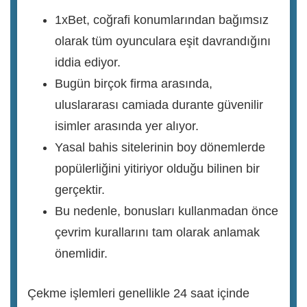
1xBet, coğrafi konumlarından bağımsız
olarak tüm oyunculara eşit davrandığını
iddia ediyor.
Bugün birçok firma arasında,
uluslararası camiada durante güvenilir
isimler arasında yer alıyor.
Yasal bahis sitelerinin boy dönemlerde
popülerliğini yitiriyor olduğu bilinen bir
gerçektir.
Bu nedenle, bonusları kullanmadan önce
çevrim kurallarını tam olarak anlamak
önemlidir.
Çekme işlemleri genellikle 24 saat içinde