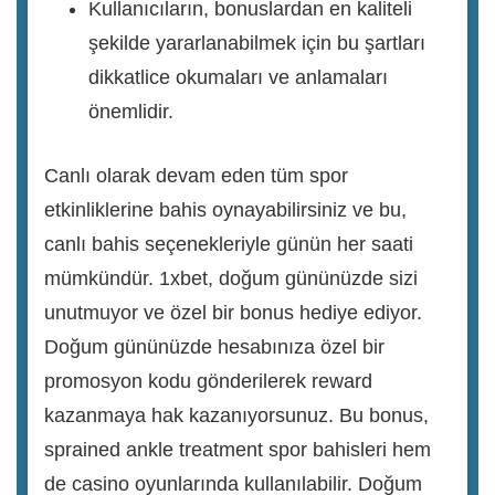
Kullanıcıların, bonuslardan en kaliteli
şekilde yararlanabilmek için bu şartları
dikkatlice okumaları ve anlamaları
önemlidir.
Canlı olarak devam eden tüm spor
etkinliklerine bahis oynayabilirsiniz ve bu,
canlı bahis seçenekleriyle günün her saati
mümkündür. 1xbet, doğum gününüzde sizi
unutmuyor ve özel bir bonus hediye ediyor.
Doğum gününüzde hesabınıza özel bir
promosyon kodu gönderilerek reward
kazanmaya hak kazanıyorsunuz. Bu bonus,
sprained ankle treatment spor bahisleri hem
de casino oyunlarında kullanılabilir. Doğum