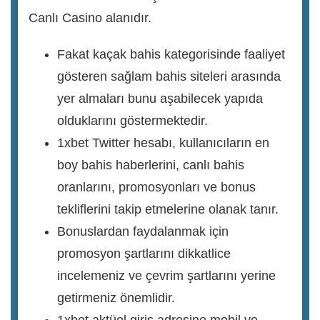
Canlı Casino alanıdır.
Fakat kaçak bahis kategorisinde faaliyet
gösteren sağlam bahis siteleri arasında
yer almaları bunu aşabilecek yapıda
olduklarını göstermektedir.
1xbet Twitter hesabı, kullanıcıların en
boy bahis haberlerini, canlı bahis
oranlarını, promosyonları ve bonus
tekliflerini takip etmelerine olanak tanır.
Bonuslardan faydalanmak için
promosyon şartlarını dikkatlice
incelemeniz ve çevrim şartlarını yerine
getirmeniz önemlidir.
1xbet aktüel giriş adresine mobil ve