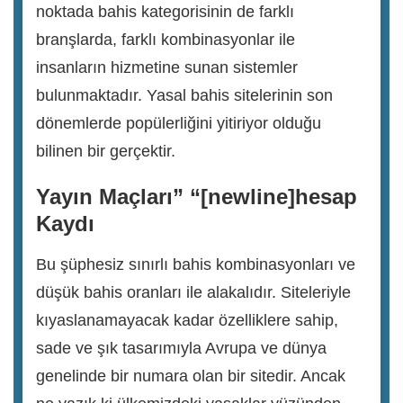
noktada bahis kategorisinin de farklı
branşlarda, farklı kombinasyonlar ile
insanların hizmetine sunan sistemler
bulunmaktadır. Yasal bahis sitelerinin son
dönemlerde popülerliğini yitiriyor olduğu
bilinen bir gerçektir.
Yayın Maçları” “[newline]hesap
Kaydı
Bu şüphesiz sınırlı bahis kombinasyonları ve
düşük bahis oranları ile alakalıdır. Siteleriyle
kıyaslanamayacak kadar özelliklere sahip,
sade ve şık tasarımıyla Avrupa ve dünya
genelinde bir numara olan bir sitedir. Ancak