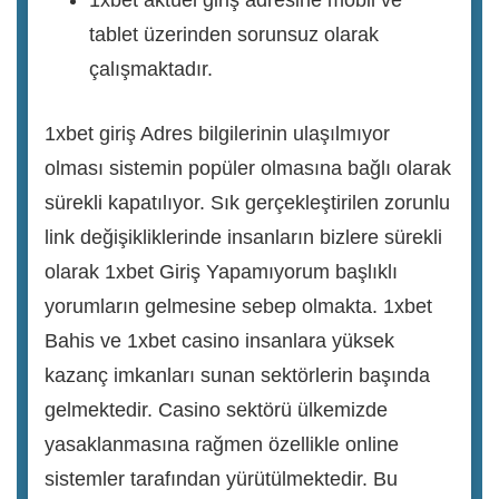
tablet üzerinden sorunsuz olarak
çalışmaktadır.
1xbet giriş Adres bilgilerinin ulaşılmıyor
olması sistemin popüler olmasına bağlı olarak
sürekli kapatılıyor. Sık gerçekleştirilen zorunlu
link değişikliklerinde insanların bizlere sürekli
olarak 1xbet Giriş Yapamıyorum başlıklı
yorumların gelmesine sebep olmakta. 1xbet
Bahis ve 1xbet casino insanlara yüksek
kazanç imkanları sunan sektörlerin başında
gelmektedir. Casino sektörü ülkemizde
yasaklanmasına rağmen özellikle online
sistemler tarafından yürütülmektedir. Bu