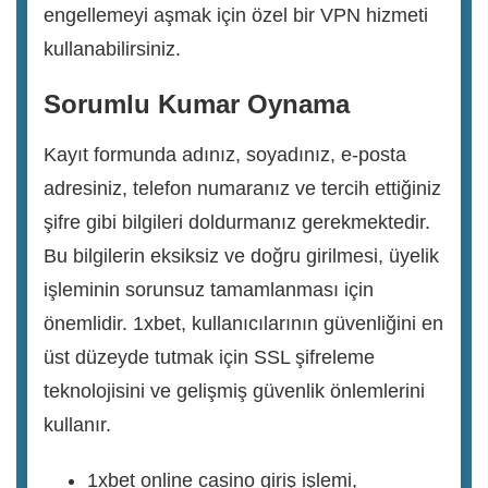
engellemeyi aşmak için özel bir VPN hizmeti
kullanabilirsiniz.
Sorumlu Kumar Oynama
Kayıt formunda adınız, soyadınız, e-posta
adresiniz, telefon numaranız ve tercih ettiğiniz
şifre gibi bilgileri doldurmanız gerekmektedir.
Bu bilgilerin eksiksiz ve doğru girilmesi, üyelik
işleminin sorunsuz tamamlanması için
önemlidir. 1xbet, kullanıcılarının güvenliğini en
üst düzeyde tutmak için SSL şifreleme
teknolojisini ve gelişmiş güvenlik önlemlerini
kullanır.
1xbet online casino giriş işlemi,