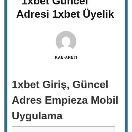
“1xbet Güncel
Adresi 1xbet Üyelik
KAE-ARETI
1xbet Giriş, Güncel
Adres Empieza Mobil
Uygulama