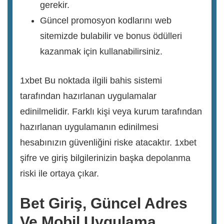
gerekir.
Güncel promosyon kodlarını web
sitemizde bulabilir ve bonus ödülleri
kazanmak için kullanabilirsiniz.
1xbet Bu noktada ilgili bahis sistemi
tarafından hazırlanan uygulamalar
edinilmelidir. Farklı kişi veya kurum tarafından
hazırlanan uygulamanın edinilmesi
hesabınızın güvenliğini riske atacaktır. 1xbet
şifre ve giriş bilgilerinizin başka depolanma
riski ile ortaya çıkar.
Bet Giriş, Güncel Adres
Ve Mobil Uygulama