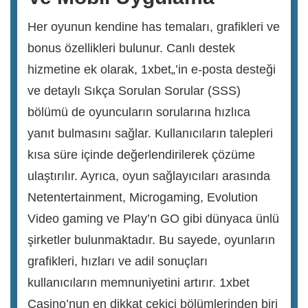
Her oyunun kendine has temaları, grafikleri ve
bonus özellikleri bulunur. Canlı destek
hizmetine ek olarak, 1xbet„’in e-posta desteği
ve detaylı Sıkça Sorulan Sorular (SSS)
bölümü de oyuncuların sorularına hızlıca
yanıt bulmasını sağlar. Kullanıcıların talepleri
kısa süre içinde değerlendirilerek çözüme
ulaştırılır. Ayrıca, oyun sağlayıcıları arasında
Netentertainment, Microgaming, Evolution
Video gaming ve Play’n GO gibi dünyaca ünlü
şirketler bulunmaktadır. Bu sayede, oyunların
grafikleri, hızları ve adil sonuçları
kullanıcıların memnuniyetini artırır. 1xbet
Casino’nun en dikkat çekici bölümlerinden biri