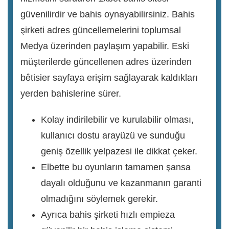
güvenilirdir ve bahis oynayabilirsiniz. Bahis
şirketi adres güncellemelerini toplumsal
Medya üzerinden paylaşım yapabilir. Eski
müşterilerde güncellenen adres üzerinden
bêtisier sayfaya erişim sağlayarak kaldıkları
yerden bahislerine sürer.
Kolay indirilebilir ve kurulabilir olması,
kullanıcı dostu arayüzü ve sunduğu
geniş özellik yelpazesi ile dikkat çeker.
Elbette bu oyunların tamamen şansa
dayalı olduğunu ve kazanmanın garanti
olmadığını söylemek gerekir.
Ayrıca bahis şirketi hızlı empieza