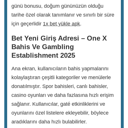
günü bonusu, doğum gününüzün olduğu
tarihe özel olarak tanımlanır ve sınırlı bir süre
için geçerlidir
1x bet yükle apk
.
Bet Yeni Giriş Adresi – One X
Bahis Ve Gambling
Establishment 2025
Ana ekran, kullanıcıların bahis yapmalarını
kolaylaştıran çeşitli kategoriler ve menülerle
donatılmıştır. Spor bahisleri, canlı bahisler,
casino oyunları ve daha fazlasına hızlı erişim
sağlanır. Kullanıcılar, gaté etkinliklerini ve
oyunlarını özel listelere ekleyebilir, böylece
aradıklarını daha hızlı bulabilirler.