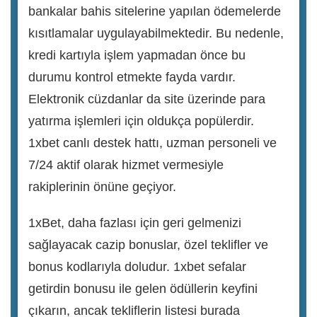
bankalar bahis sitelerine yapılan ödemelerde
kısıtlamalar uygulayabilmektedir. Bu nedenle,
kredi kartıyla işlem yapmadan önce bu
durumu kontrol etmekte fayda vardır.
Elektronik cüzdanlar da site üzerinde para
yatırma işlemleri için oldukça popülerdir.
1xbet canlı destek hattı, uzman personeli ve
7/24 aktif olarak hizmet vermesiyle
rakiplerinin önüne geçiyor.
1xBet, daha fazlası için geri gelmenizi
sağlayacak cazip bonuslar, özel teklifler ve
bonus kodlarıyla doludur. 1xbet sefalar
getirdin bonusu ile gelen ödüllerin keyfini
çıkarın, ancak tekliflerin listesi burada