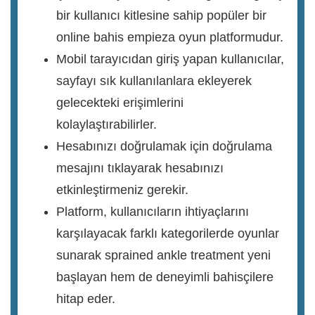
bir kullanıcı kitlesine sahip popüler bir
online bahis empieza oyun platformudur.
Mobil tarayıcıdan giriş yapan kullanıcılar,
sayfayı sık kullanılanlara ekleyerek
gelecekteki erişimlerini
kolaylaştırabilirler.
Hesabınızı doğrulamak için doğrulama
mesajını tıklayarak hesabınızı
etkinleştirmeniz gerekir.
Platform, kullanıcıların ihtiyaçlarını
karşılayacak farklı kategorilerde oyunlar
sunarak sprained ankle treatment yeni
başlayan hem de deneyimli bahisçilere
hitap eder.