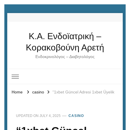
Κ.Α. Ενδοϊατρική –
Κορακοβούνη Αρετή
Ενδοκρινολόγος – Διαβητολόγος
Home
casino
“1xbet Güncel Adresi 1xbet Üyelik
UPDATED ON
JULY 4, 2025
CASINO