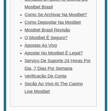
Mostbet Brasil
Como Se Archivar Na Mostbet?
Como Depositar Na Mostbet
Mostbet Brasil Revisão
O Mostbet É Seguro?
Apostas Ao Vivo
Apostar No Mostbet É Legal?
Serviço De Suporte 24 Horas Por
Dia, 7 Dias Por Semana
Verificação De Conta
Seção Ao Vivo At The Casino
Live Mostbet