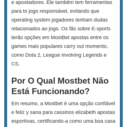
e apostadores. Ele também tem ferramentas
para to jogo responsável, evitando que
operating system jogadores tenham dudas
relacionados ao jogo. Os fãs sobre E-sports
terão opções em MostBet apostas entre os
games mais populares carry out momento,
como Dota 2, League involving Legends e
CS.
Por O Qual Mostbet Não
Está Funcionando?
Em resumo, a Mostbet é uma opção confiável
e feliz y sana para cassinos elizabeth apostas
esportivas, certificando-a como uma boa casa