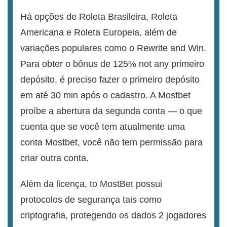
Há opções de Roleta Brasileira, Roleta
Americana e Roleta Europeia, além de
variações populares como o Rewrite and Win.
Para obter o bônus de 125% not any primeiro
depósito, é preciso fazer o primeiro depósito
em até 30 min após o cadastro. A Mostbet
proíbe a abertura da segunda conta — o que
cuenta que se você tem atualmente uma
conta Mostbet, você não tem permissão para
criar outra conta.
Além da licença, to MostBet possui
protocolos de segurança tais como
criptografia, protegendo os dados 2 jogadores