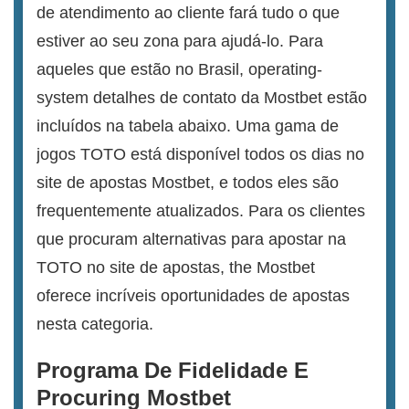
de atendimento ao cliente fará tudo o que
estiver ao seu zona para ajudá-lo. Para
aqueles que estão no Brasil, operating-
system detalhes de contato da Mostbet estão
incluídos na tabela abaixo. Uma gama de
jogos TOTO está disponível todos os dias no
site de apostas Mostbet, e todos eles são
frequentemente atualizados. Para os clientes
que procuram alternativas para apostar na
TOTO no site de apostas, the Mostbet
oferece incríveis oportunidades de apostas
nesta categoria.
Programa De Fidelidade E
Procuring Mostbet