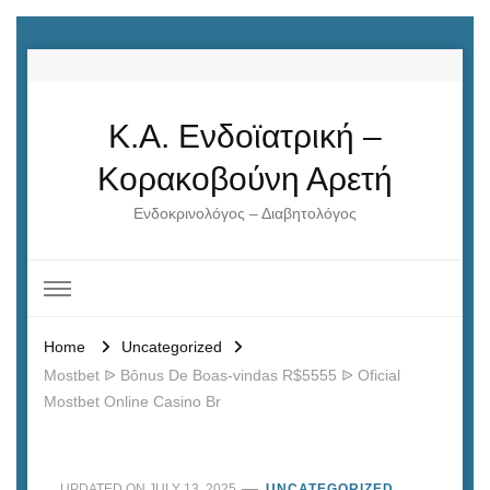
Κ.Α. Ενδοϊατρική –
Κορακοβούνη Αρετή
Ενδοκρινολόγος – Διαβητολόγος
Home
Uncategorized
Mostbet ᐉ Bônus De Boas-vindas R$5555 ᐉ Oficial
Mostbet Online Casino Br
UPDATED ON
JULY 13, 2025
UNCATEGORIZED