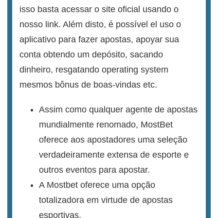
isso basta acessar o site oficial usando o
nosso link. Além disto, é possível el uso o
aplicativo para fazer apostas, apoyar sua
conta obtendo um depósito, sacando
dinheiro, resgatando operating system
mesmos bônus de boas-vindas etc.
Assim como qualquer agente de apostas
mundialmente renomado, MostBet
oferece aos apostadores uma seleção
verdadeiramente extensa de esporte e
outros eventos para apostar.
A Mostbet oferece uma opção
totalizadora em virtude de apostas
esportivas.