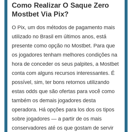
Como Realizar O Saque Zero
Mostbet Via Pix?
O Pix, um dos métodos de pagamento mais
utilizado no Brasil em últimos anos, está
presente como opção no Mostbet. Para que
os jogadores tenham melhores condições na
hora de conceder os seus palpites, a Mostbet
conta com alguns recursos interessantes. É
possível, sim, ter bons retornos utilizando
estas odds que são ofertas para você como
também os demais jogadores desta
operadora. Há opções para los dos os tipos
sobre jogadores — a partir de os mais
conservadores até os que gostam de servir