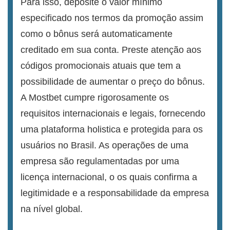
Para isso, deposite o valor mínimo
especificado nos termos da promoção assim
como o bônus será automaticamente
creditado em sua conta. Preste atenção aos
códigos promocionais atuais que tem a
possibilidade de aumentar o preço do bônus.
A Mostbet cumpre rigorosamente os
requisitos internacionais e legais, fornecendo
uma plataforma holistica e protegida para os
usuários no Brasil. As operações de uma
empresa são regulamentadas por uma
licença internacional, o os quais confirma a
legitimidade e a responsabilidade da empresa
na nível global.