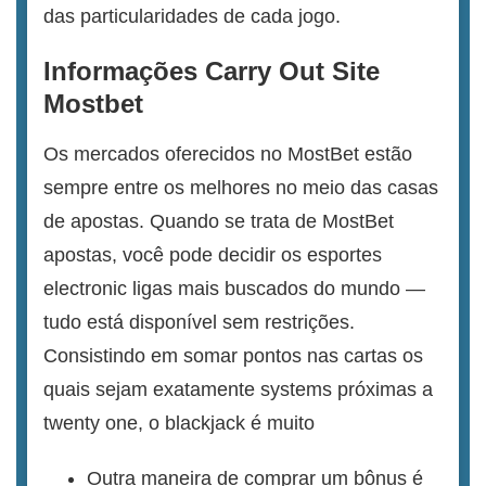
das particularidades de cada jogo.
Informações Carry Out Site
Mostbet
Os mercados oferecidos no MostBet estão
sempre entre os melhores no meio das casas
de apostas. Quando se trata de MostBet
apostas, você pode decidir os esportes
electronic ligas mais buscados do mundo —
tudo está disponível sem restrições.
Consistindo em somar pontos nas cartas os
quais sejam exatamente systems próximas a
twenty one, o blackjack é muito
Outra maneira de comprar um bônus é