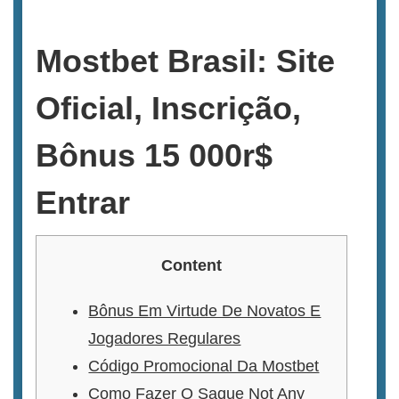
ᐉ
BÔNUS
Mostbet Brasil: Site
DE
BOAS-
VINDAS
Oficial, Inscrição,
R$5555
ᐉ
Bônus 15 000r$
OFICIAL
MOSTBET
ONLINE
Entrar
CASINO
BR
Content
Bônus Em Virtude De Novatos E
Jogadores Regulares
Código Promocional Da Mostbet
Como Fazer O Saque Not Any