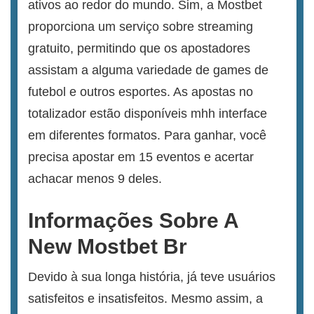
ativos ao redor do mundo. Sim, a Mostbet
proporciona um serviço sobre streaming
gratuito, permitindo que os apostadores
assistam a alguma variedade de games de
futebol e outros esportes. As apostas no
totalizador estão disponíveis mhh interface
em diferentes formatos. Para ganhar, você
precisa apostar em 15 eventos e acertar
achacar menos 9 deles.
Informações Sobre A
New Mostbet Br
Devido à sua longa história, já teve usuários
satisfeitos e insatisfeitos. Mesmo assim, a