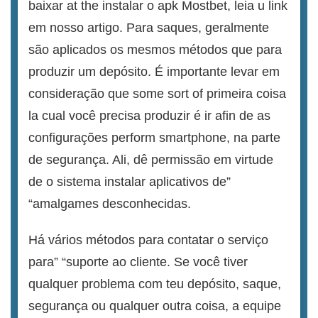
baixar at the instalar o apk Mostbet, leia u link
em nosso artigo. Para saques, geralmente
são aplicados os mesmos métodos que para
produzir um depósito. É importante levar em
consideração que some sort of primeira coisa
la cual você precisa produzir é ir afin de as
configurações perform smartphone, na parte
de segurança. Ali, dê permissão em virtude
de o sistema instalar aplicativos de”
“amalgames desconhecidas.
Há vários métodos para contatar o serviço
para” “suporte ao cliente. Se você tiver
qualquer problema com teu depósito, saque,
segurança ou qualquer outra coisa, a equipe