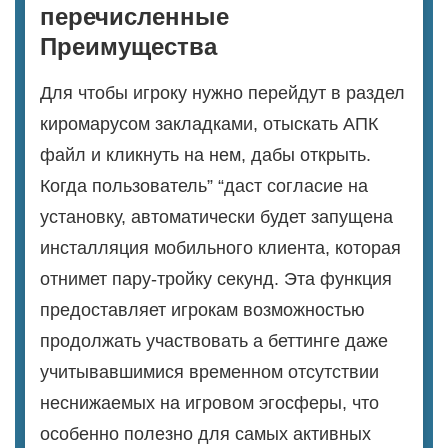
перечисленные
Преимущества
Для чтобы игроку нужно перейдут в раздел
киромарусом закладками, отыскать АПК
файл и кликнуть на нем, дабы открыть.
Когда пользователь” “даст согласие на
установку, автоматически будет запущена
инсталляция мобильного клиента, которая
отнимет пару-тройку секунд. Эта функция
предоставляет игрокам возможностью
продолжать участвовать а беттинге даже
учитывавшимися временном отсутствии
неснижаемых на игровом эгосферы, что
особенно полезно для самых активных