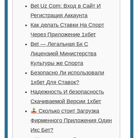
Bet Uz Com: Вход в Сайт И
Регистрация Аккаунта
Как делать Ставки На Спорт
Через Приложение 1хбет
Bet — Легальная Бк С
Лицензией Министерства
Культуры же Спорта
Безопасно Ли использовали
1хбет Для Ставок?
Надежность И безопасность
Скачиваемой Версии 1хбет
Сколько стоит Загрузка
Фирменного Приложения Один
Икс Бет?