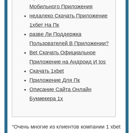
Мобильного Приложения
недалеко Скачать Приложение
1хбет На Пк
разве Ли Поддержка
Пользователей В Приложении?
Bet Скачать Официальное
Приложение на Андроид И Ios
Скачать 1xbet
Приложение Для Пк
Описание Сайта Онлайн
Букмекера 1х
“Очень многие из клиентов компании 1 xbet