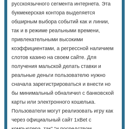
русскоязычного сегмента интернета. Эта
букмекерская контора выделяется
обширным выбора событий как и линии,
так и в режиме реальными времени,
привлекательными высокими
коэффициентами, а регрессной наличием
слотов казино на своем сайте. Для
получения мальской делать ставки и
реальные деньги пользователю нужно
сначала зарегистрироваться и внести но
бы минимальный обналичил с банковской
карты или электронного кошелька.
Пользователи могут реализовать игру как
через официальный сайт 1xBet с
компьютера, так” “и посредством