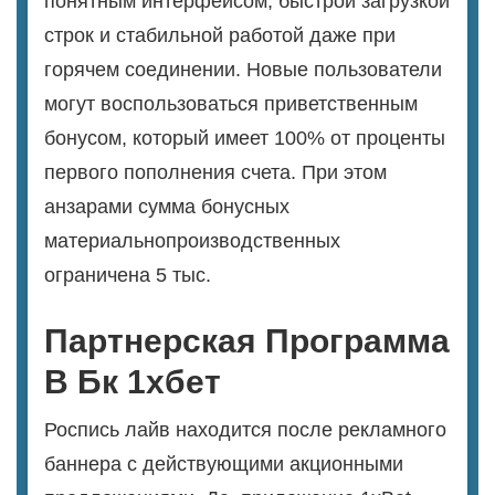
понятным интерфейсом, быстрой загрузкой
строк и стабильной работой даже при
горячем соединении. Новые пользователи
могут воспользоваться приветственным
бонусом, который имеет 100% от проценты
первого пополнения счета. При этом
анзарами сумма бонусных
материальнопроизводственных
ограничена 5 тыс.
Партнерская Программа
В Бк 1хбет
Роспись лайв находится после рекламного
баннера с действующими акционными