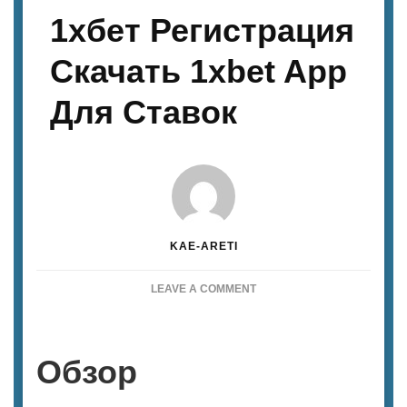
1хбет Регистрация
Скачать 1xbet App
Для Ставок
KAE-ARETI
ON
LEAVE A COMMENT
1ХБЕТ
РЕГИСТРАЦИЯ
СКАЧАТЬ
Обзор
1XBET
APP
ДЛЯ