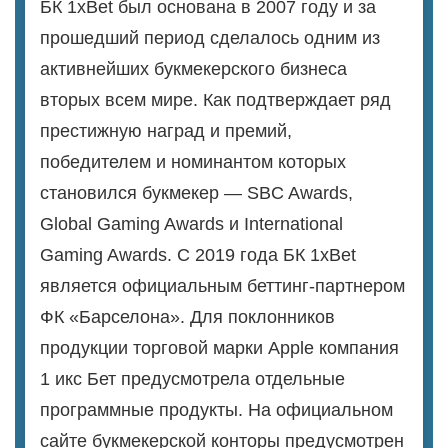
БК 1xBet был основана в 2007 году и за
прошедший период сделалось одним из
активнейших букмекерского бизнеса
вторых всем мире. Как подтверждает ряд
престижную наград и премий,
победителем и номинантом которых
становился букмекер — SBC Awards,
Global Gaming Awards и International
Gaming Awards. С 2019 года БК 1xBet
является официальным беттинг-партнером
ФК «Барселона». Для поклонников
продукции торговой марки Apple компания
1 икс Бет предусмотрела отдельные
программные продукты. На официальном
сайте букмекерской конторы предусмотрен