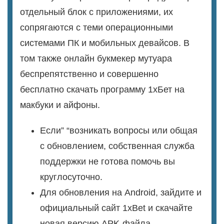
отдельный блок с приложениями, их
сопрягаются с теми операционными
системами ПК и мобильных девайсов. В
том также онлайн букмекер мутуара
беспрепятственно и совершенно
бесплатно скачать программу 1хБет на
макбуки и айфоны.
Если” “возникать вопросы или общая
с обновлением, собственная служба
поддержки не готова помочь вы
круглосуточно.
Для обновления на Android, зайдите и
официальный сайт 1xBet и скачайте
новая версию APK-файла.