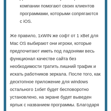
компании помогают своих клиентов
программами, которыми сопрягаются
с iOS.
Же правило, 1xWIN же софт от 1 xBet для
Mac OS выбирают они игроки, которые
предпочитают иметь под ладонями весь
функционал качестве сайта без
необходимости тратить лишний трафик и
искать работников зеркала. После того, как
десктопное приложение для windows
остального 1хбет будет бесповоротно
установлено, на экране будет выведен
ярлык с названием программы. Благодаря