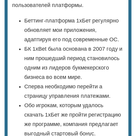
пользователей платформы.
Беттинг-платформа 1хБет регулярно
обновляет мои приложения,
адаптируя его под современные ОС.
БК 1xBet была основана в 2007 году и
ним прошедший период становилось
одним из лидеров букмекерского
бизнеса во всем мире.
Сперва необходимо перейти а
страницу управления платежами.
Обо игрокам, которым удалось
скачать 1хБет же пройти регистрацию
же программе, компания предлагает
выгодный стартовый бонус.