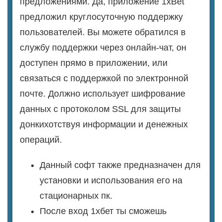
предложениями. Да, приложение 1xBet
предложил круглосуточную поддержку
пользователей. Вы можете обратился в
службу поддержки через онлайн-чат, он
доступен прямо в приложении, или
связаться с поддержкой по электронной
почте. Должно использует шифрование
данных с протоколом SSL для защиты
донкихотствуя информации и денежных
операций.
Данный софт также предназначен для
установки и использования его на
стационарных пк.
После вход 1хбет ты сможешь