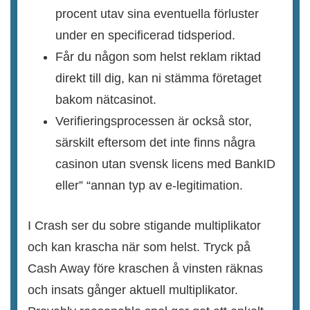
procent utav sina eventuella förluster
under en specificerad tidsperiod.
Får du någon som helst reklam riktad
direkt till dig, kan ni stämma företaget
bakom nätcasinot.
Verifieringsprocessen är också stor,
särskilt eftersom det inte finns några
casinon utan svensk licens med BankID
eller” “annan typ av e-legitimation.
I Crash ser du sobre stigande multiplikator
och kan krascha när som helst. Tryck på
Cash Away före kraschen å vinsten räknas
och insats gånger aktuell multiplikator.