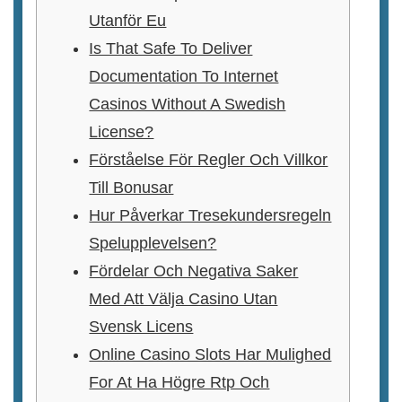
Utanför Eu
Is That Safe To Deliver
Documentation To Internet
Casinos Without A Swedish
License?
Förståelse För Regler Och Villkor
Till Bonusar
Hur Påverkar Tresekundersregeln
Spelupplevelsen?
Fördelar Och Negativa Saker
Med Att Välja Casino Utan
Svensk Licens
Online Casino Slots Har Mulighed
For At Ha Högre Rtp Och