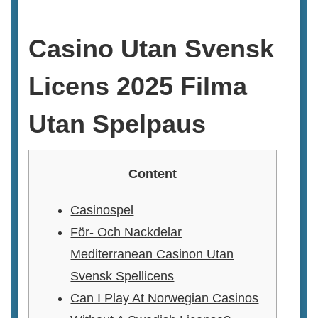
CASINO
UTAN
Casino Utan Svensk
SVENSK
LICENS
TOPP
Licens 2025 Filma
TWELVE
CASINON
Utan Spelpaus
UTAN
SPELPAUS
Content
Casinospel
För- Och Nackdelar
Mediterranean Casinon Utan
Svensk Spellicens
Can I Play At Norwegian Casinos