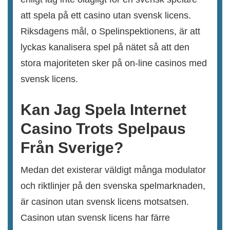
att spela på ett casino utan svensk licens.
Riksdagens mål, o Spelinspektionens, är att
lyckas kanalisera spel på nätet så att den
stora majoriteten sker på on-line casinos med
svensk licens.
Kan Jag Spela Internet
Casino Trots Spelpaus
Från Sverige?
Medan det existerar väldigt många modulator
och riktlinjer på den svenska spelmarknaden,
är casinon utan svensk licens motsatsen.
Casinon utan svensk licens har färre