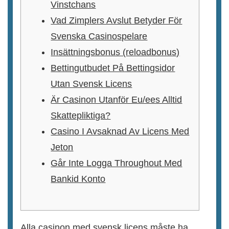
Vinstchans
Vad Zimplers Avslut Betyder För
Svenska Casinospelare
Insättningsbonus (reloadbonus)
Bettingutbudet På Bettingsidor
Utan Svensk Licens
Är Casinon Utanför Eu/ees Alltid
Skattepliktiga?
Casino I Avsaknad Av Licens Med
Jeton
Går Inte Logga Throughout Med
Bankid Konto
Alla casinon med svensk licens måste ha