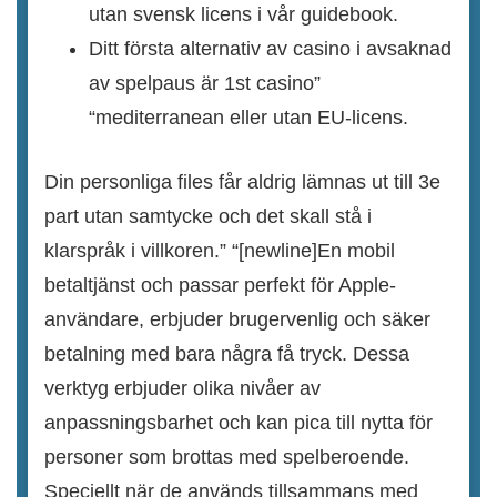
utan svensk licens i vår guidebook.
Ditt första alternativ av casino i avsaknad
av spelpaus är 1st casino”
“mediterranean eller utan EU-licens.
Din personliga files får aldrig lämnas ut till 3e
part utan samtycke och det skall stå i
klarspråk i villkoren.” “[newline]En mobil
betaltjänst och passar perfekt för Apple-
användare, erbjuder brugervenlig och säker
betalning med bara några få tryck. Dessa
verktyg erbjuder olika nivåer av
anpassningsbarhet och kan pica till nytta för
personer som brottas med spelberoende.
Speciellt när de används tillsammans med