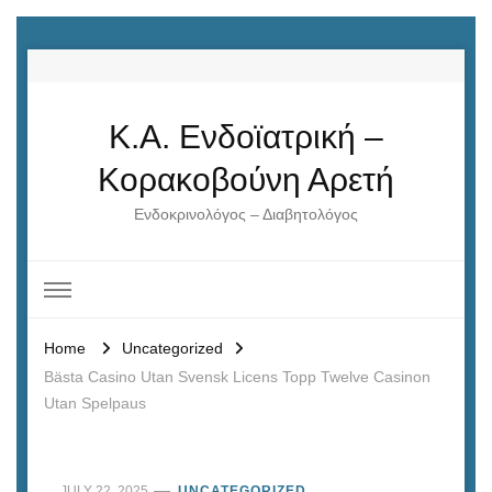
Κ.Α. Ενδοϊατρική –
Κορακοβούνη Αρετή
Ενδοκρινολόγος – Διαβητολόγος
Home
Uncategorized
Bästa Casino Utan Svensk Licens Topp Twelve Casinon
Utan Spelpaus
JULY 22, 2025
UNCATEGORIZED