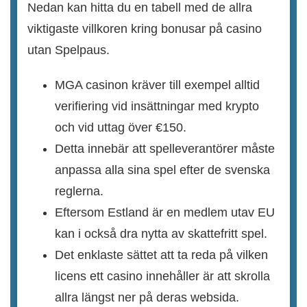
Nedan kan hitta du en tabell med de allra
viktigaste villkoren kring bonusar på casino
utan Spelpaus.
MGA casinon kräver till exempel alltid
verifiering vid insättningar med krypto
och vid uttag över €150.
Detta innebär att spelleverantörer måste
anpassa alla sina spel efter de svenska
reglerna.
Eftersom Estland är en medlem utav EU
kan i också dra nytta av skattefritt spel.
Det enklaste sättet att ta reda på vilken
licens ett casino innehåller är att skrolla
allra längst ner på deras websida.