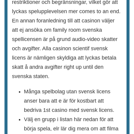
restriktioner och begränsningar, vilket gör att
lyckas spelupplevelsen mer comes to an end.
En annan foranledning till att casinon väljer
att ej ansöka om family room svenska
spellicensen är på grund audio-video skatter
och avgifter. Alla casinon scientif svensk
licens är nämligen skyldiga att lyckas betala
skatt å andra avgifter right up until den
svenska staten.
Många spelbolag utan svensk licens
anser bara att e är för kostbart att
bedriva 1st casino med svensk licens.
Välj en grupp i listan här nedan för att
börja spela, elr lär dig mera om att filma