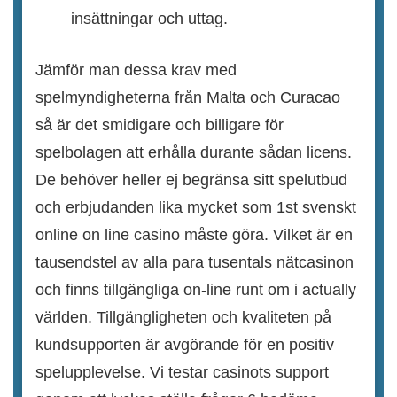
insättningar och uttag.
Jämför man dessa krav med
spelmyndigheterna från Malta och Curacao
så är det smidigare och billigare för
spelbolagen att erhålla durante sådan licens.
De behöver heller ej begränsa sitt spelutbud
och erbjudanden lika mycket som 1st svenskt
online on line casino måste göra. Vilket är en
tausendstel av alla para tusentals nätcasinon
och finns tillgängliga on-line runt om i actually
världen. Tillgängligheten och kvaliteten på
kundsupporten är avgörande för en positiv
spelupplevelse. Vi testar casinots support