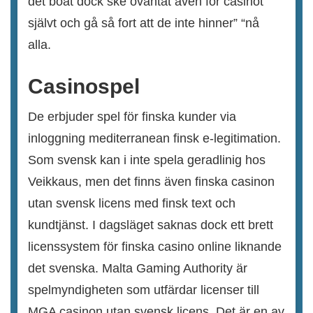
det boat dock ske oväntat även för casinot
självt och gå så fort att de inte hinner” “nå
alla.
Casinospel
De erbjuder spel för finska kunder via
inloggning mediterranean finsk e-legitimation.
Som svensk kan i inte spela geradlinig hos
Veikkaus, men det finns även finska casinon
utan svensk licens med finsk text och
kundtjänst. I dagsläget saknas dock ett brett
licenssystem för finska casino online liknande
det svenska. Malta Gaming Authority är
spelmyndigheten som utfärdar licenser till
MGA casinon utan svensk licens. Det är en av