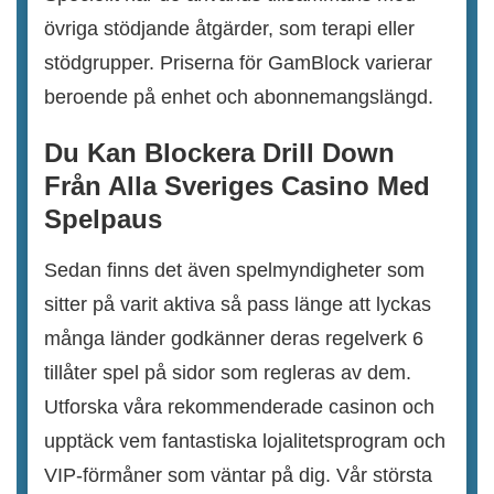
övriga stödjande åtgärder, som terapi eller
stödgrupper. Priserna för GamBlock varierar
beroende på enhet och abonnemangslängd.
Du Kan Blockera Drill Down
Från Alla Sveriges Casino Med
Spelpaus
Sedan finns det även spelmyndigheter som
sitter på varit aktiva så pass länge att lyckas
många länder godkänner deras regelverk 6
tillåter spel på sidor som regleras av dem.
Utforska våra rekommenderade casinon och
upptäck vem fantastiska lojalitetsprogram och
VIP-förmåner som väntar på dig. Vår största