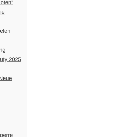
oten”
ne
ielen
ng
uty 2025
 Neue
perre