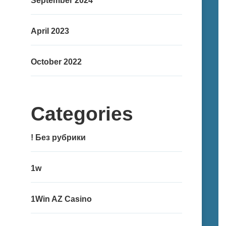
September 2024
April 2023
October 2022
Categories
! Без рубрики
1w
1Win AZ Casino