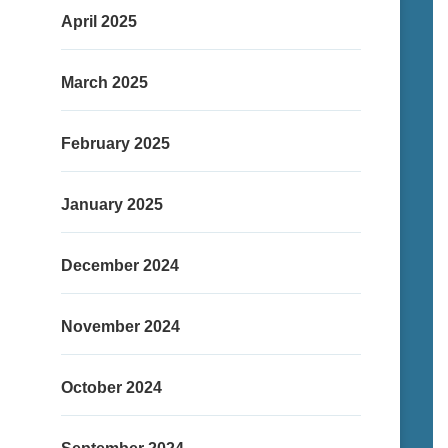
April 2025
March 2025
February 2025
January 2025
December 2024
November 2024
October 2024