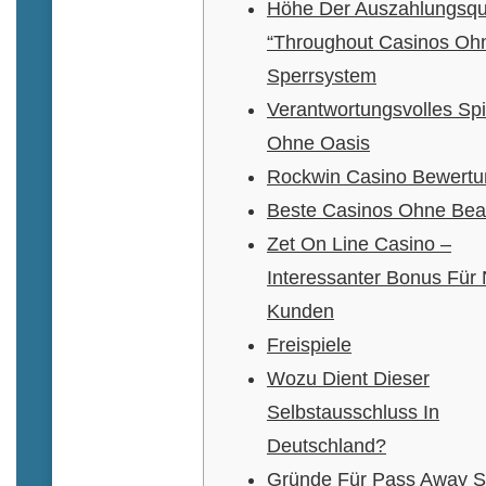
Höhe Der Auszahlungsqu
“Throughout Casinos Oh
Sperrsystem
Verantwortungsvolles Sp
Ohne Oasis
Rockwin Casino Bewertu
Beste Casinos Ohne Bea
Zet On Line Casino –
Interessanter Bonus Für
Kunden
Freispiele
Wozu Dient Dieser
Selbstausschluss In
Deutschland?
Gründe Für Pass Away S