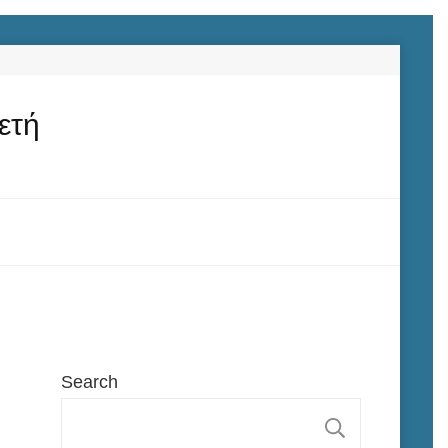
ετή
Search
SEARC