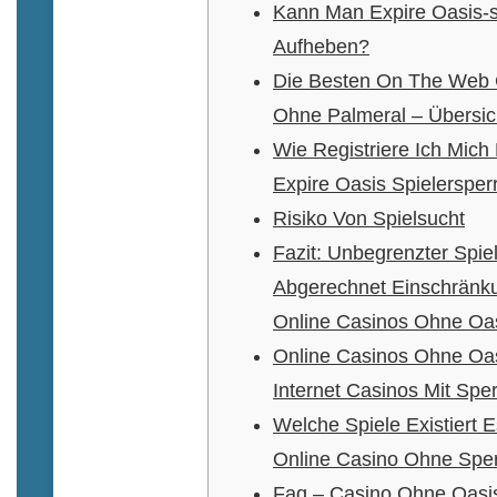
Kann Man Expire Oasis-
Aufheben?
Die Besten On The Web 
Ohne Palmeral – Übersic
Wie Registriere Ich Mich
Expire Oasis Spielersper
Risiko Von Spielsucht
Fazit: Unbegrenzter Spie
Abgerechnet Einschränk
Online Casinos Ohne Oa
Online Casinos Ohne Oa
Internet Casinos Mit Sper
Welche Spiele Existiert 
Online Casino Ohne Sper
Faq – Casino Ohne Oasi