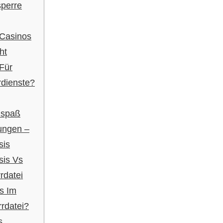
sperre
Casinos
ht
 Für
rdienste?
lspaß
ungen –
sis
sis Vs
rdatei
Es Im
rdatei?
s