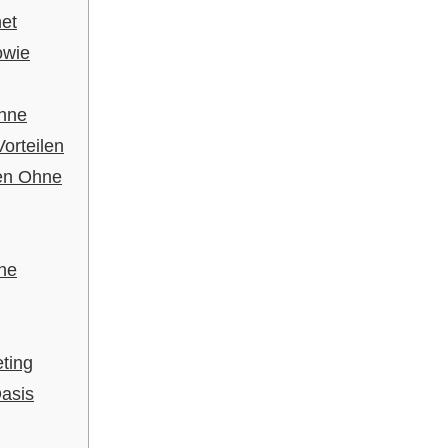
et
owie
Ohne
orteilen
en Ohne
ne
ting
asis