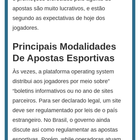
apostas são muito lucrativos, e estão
segundo as expectativas de hoje dos
jogadores.
Principais Modalidades
De Apostas Esportivas
Às vezes, a plataforma operating system
distribui aos jogadores por meio sobre”
“boletins informativos ou no ano de sites
parceiros. Para ser declarado legal, um site
deve ser regulamentado por leis de o país
estrangeiro. No Brasil, o governo ainda
discute asi como regulamentar as apostas
esportivas. Porém, while operadoras atuam