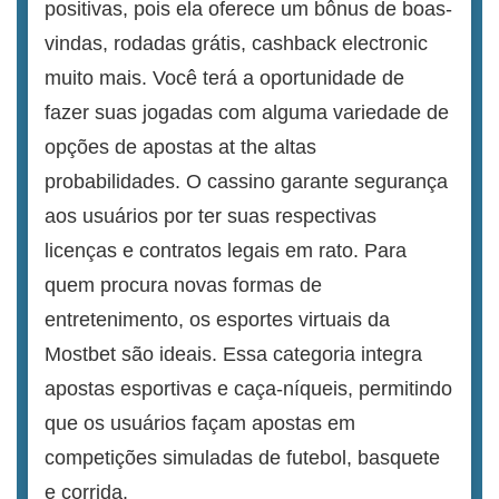
positivas, pois ela oferece um bônus de boas-
vindas, rodadas grátis, cashback electronic
muito mais. Você terá a oportunidade de
fazer suas jogadas com alguma variedade de
opções de apostas at the altas
probabilidades. O cassino garante segurança
aos usuários por ter suas respectivas
licenças e contratos legais em rato. Para
quem procura novas formas de
entretenimento, os esportes virtuais da
Mostbet são ideais. Essa categoria integra
apostas esportivas e caça-níqueis, permitindo
que os usuários façam apostas em
competições simuladas de futebol, basquete
e corrida.