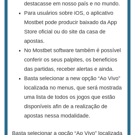
destacasse em nosso país e no mundo.
Para usuários sobre iOS, o aplicativo
Mostbet pode producir baixado da App
Store oficial ou do site da casa de
apostas.
No Mostbet software também é possível
conferir os seus palpites, os beneficios
das partidas, receber alertas e ainda.
Basta selecionar a new opção “Ao Vivo”
localizada no menus, que será mostrada
uma lista de todos os jogos que estão
disponíveis afin de a realização de
apostas nessa modalidade.
Basta selecionar a opção “Ao Vivo” localizada