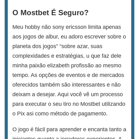
O Mostbet É Seguro?
Meu hobby não sony ericsson limita apenas
aos jogos de albur, eu adoro escrever sobre o
planeta dos jogos” “sobre azar, suas
complexidades e estratégias, u que faz dele
minha paixão elizabeth profissão ao mesmo
tempo. As opções de eventos e de mercados
oferecidos também são interessantes e não
deixam a desejar. Aqui você vê um processo
para executar o seu tiro no Mostbet utilizando
o Pix asi como método de pagamento.
O jogo é fácil para aprender e encanta tanto a
iniciantes quanto a jogadores experientes. A