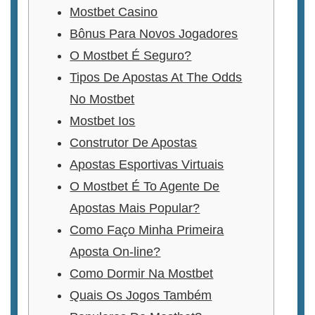
Mostbet Casino
Bônus Para Novos Jogadores
O Mostbet É Seguro?
Tipos De Apostas At The Odds
No Mostbet
Mostbet Ios
Construtor De Apostas
Apostas Esportivas Virtuais
O Mostbet É To Agente De
Apostas Mais Popular?
Como Faço Minha Primeira
Aposta On-line?
Como Dormir Na Mostbet
Quais Os Jogos Também