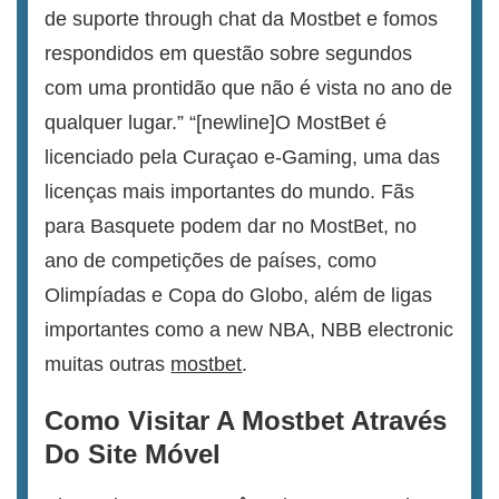
de suporte through chat da Mostbet e fomos
respondidos em questão sobre segundos
com uma prontidão que não é vista no ano de
qualquer lugar.” “[newline]O MostBet é
licenciado pela Curaçao e-Gaming, uma das
licenças mais importantes do mundo. Fãs
para Basquete podem dar no MostBet, no
ano de competições de países, como
Olimpíadas e Copa do Globo, além de ligas
importantes como a new NBA, NBB electronic
muitas outras
mostbet
.
Como Visitar A Mostbet Através
Do Site Móvel