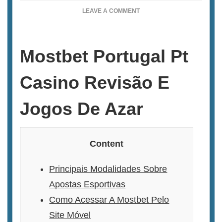
ON
LEAVE A COMMENT
SITE
FORMAL
DA
Mostbet Portugal Pt
MOSTBET
PAÍS
E
Casino Revisão E
DO
MUNDO
Jogos De Azar
APOSTAS
ESPORTIVAS
ELIZABETH
CASSINO
Content
NO
BRASIL
Principais Modalidades Sobre
Apostas Esportivas
Como Acessar A Mostbet Pelo
Site Móvel