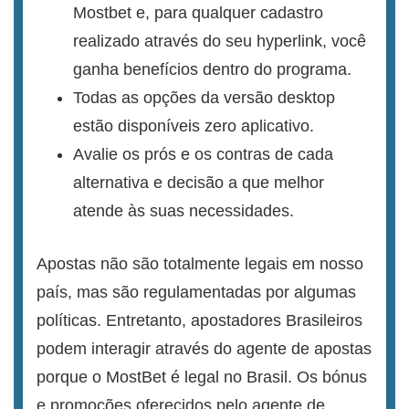
Mostbet e, para qualquer cadastro
realizado através do seu hyperlink, você
ganha benefícios dentro do programa.
Todas as opções da versão desktop
estão disponíveis zero aplicativo.
Avalie os prós e os contras de cada
alternativa e decisão a que melhor
atende às suas necessidades.
Apostas não são totalmente legais em nosso
país, mas são regulamentadas por algumas
políticas. Entretanto, apostadores Brasileiros
podem interagir através do agente de apostas
porque o MostBet é legal no Brasil. Os bónus
e promoções oferecidos pelo agente de