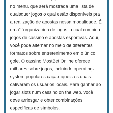
no menu, que será mostrada uma lista de
quaisquer jogos o qual estão disponíveis pra
a realização de apostas nessa modalidade. É
uma” “organizacion de jogos la cual combina
jogos de cassino e apostas esportivas. Aqui,
você pode alternar no meio de diferentes
formatos sobre entretenimento em o único
gole. O cassino MostBet Online oferece
milhares sobre jogos, incluindo operating-
system populares caça-níqueis os quais
cativaram os usuários locais. Para ganhar ao
jogar slots num cassino on the web, você
deve arriesgar e obter combinações
específicas de símbolos.