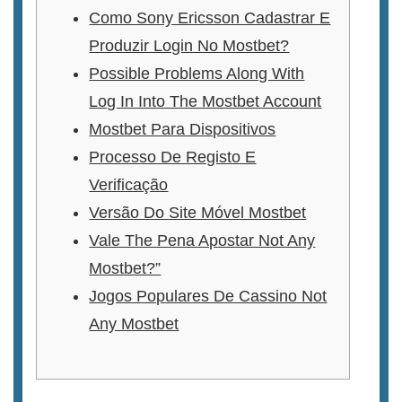
Como Sony Ericsson Cadastrar E
Produzir Login No Mostbet?
Possible Problems Along With
Log In Into The Mostbet Account
Mostbet Para Dispositivos
Processo De Registo E
Verificação
Versão Do Site Móvel Mostbet
Vale The Pena Apostar Not Any
Mostbet?”
Jogos Populares De Cassino Not
Any Mostbet