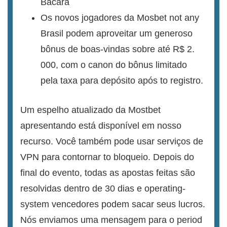
Bacará
Os novos jogadores da Mosbet not any
Brasil podem aproveitar um generoso
bônus de boas-vindas sobre até R$ 2.
000, com o canon do bônus limitado
pela taxa para depósito após to registro.
Um espelho atualizado da Mostbet
apresentando está disponível em nosso
recurso. Você também pode usar serviços de
VPN para contornar to bloqueio. Depois do
final do evento, todas as apostas feitas são
resolvidas dentro de 30 dias e operating-
system vencedores podem sacar seus lucros.
Nós enviamos uma mensagem para o period