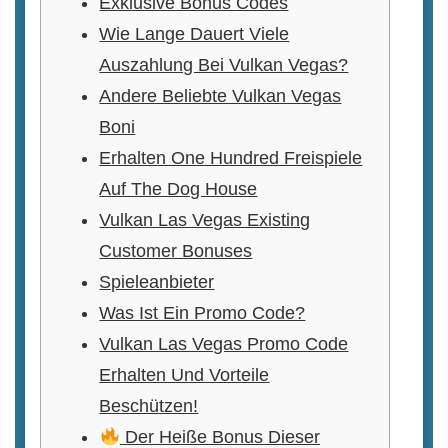
Exklusive Bonus Codes
Wie Lange Dauert Viele
Auszahlung Bei Vulkan Vegas?
Andere Beliebte Vulkan Vegas
Boni
Erhalten One Hundred Freispiele
Auf The Dog House
Vulkan Las Vegas Existing
Customer Bonuses
Spieleanbieter
Was Ist Ein Promo Code?
Vulkan Las Vegas Promo Code
Erhalten Und Vorteile
Beschützen!
Der Heiße Bonus Dieser