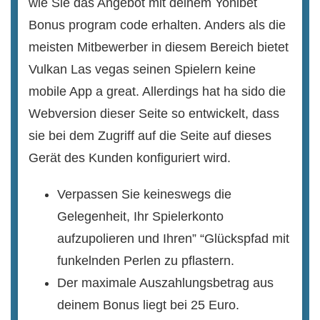
wie Sie das Angebot mit deinem Yonibet
Bonus program code erhalten. Anders als die
meisten Mitbewerber in diesem Bereich bietet
Vulkan Las vegas seinen Spielern keine
mobile App a great. Allerdings hat ha sido die
Webversion dieser Seite so entwickelt, dass
sie bei dem Zugriff auf die Seite auf dieses
Gerät des Kunden konfiguriert wird.
Verpassen Sie keineswegs die
Gelegenheit, Ihr Spielerkonto
aufzupolieren und Ihren” “Glückspfad mit
funkelnden Perlen zu pflastern.
Der maximale Auszahlungsbetrag aus
deinem Bonus liegt bei 25 Euro.