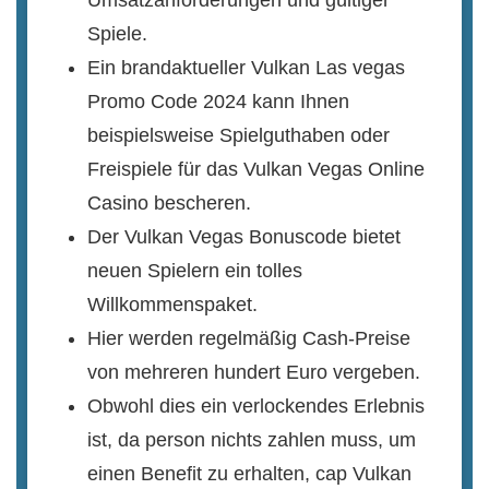
Spiele.
Ein brandaktueller Vulkan Las vegas
Promo Code 2024 kann Ihnen
beispielsweise Spielguthaben oder
Freispiele für das Vulkan Vegas Online
Casino bescheren.
Der Vulkan Vegas Bonuscode bietet
neuen Spielern ein tolles
Willkommenspaket.
Hier werden regelmäßig Cash-Preise
von mehreren hundert Euro vergeben.
Obwohl dies ein verlockendes Erlebnis
ist, da person nichts zahlen muss, um
einen Benefit zu erhalten, cap Vulkan