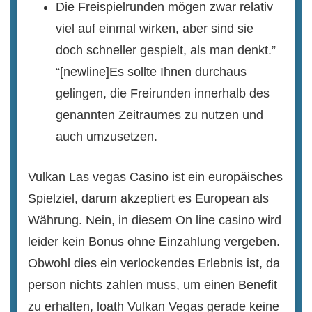
Die Freispielrunden mögen zwar relativ
viel auf einmal wirken, aber sind sie
doch schneller gespielt, als man denkt.”
“[newline]Es sollte Ihnen durchaus
gelingen, die Freirunden innerhalb des
genannten Zeitraumes zu nutzen und
auch umzusetzen.
Vulkan Las vegas Casino ist ein europäisches
Spielziel, darum akzeptiert es European als
Währung. Nein, in diesem On line casino wird
leider kein Bonus ohne Einzahlung vergeben.
Obwohl dies ein verlockendes Erlebnis ist, da
person nichts zahlen muss, um einen Benefit
zu erhalten, loath Vulkan Vegas gerade keine