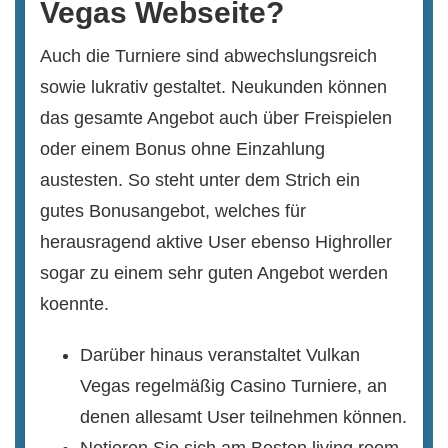
Vegas Webseite?
Auch die Turniere sind abwechslungsreich
sowie lukrativ gestaltet. Neukunden können
das gesamte Angebot auch über Freispielen
oder einem Bonus ohne Einzahlung
austesten. So steht unter dem Strich ein
gutes Bonusangebot, welches für
herausragend aktive User ebenso Highroller
sogar zu einem sehr guten Angebot werden
koennte.
Darüber hinaus veranstaltet Vulkan
Vegas regelmäßig Casino Turniere, an
denen allesamt User teilnehmen können.