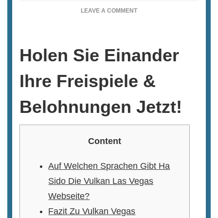
ON
LEAVE A COMMENT
VULKAN
VEGAS
PROMO
Holen Sie Einander
COMPUTER
CODE
MIT
Ihre Freispiele &
FREISPIELEN
DARÜBER
Belohnungen Jetzt!
HINAUS
BONUSGUTHABEN!
Content
Auf Welchen Sprachen Gibt Ha
Sido Die Vulkan Las Vegas
Webseite?
Fazit Zu Vulkan Vegas