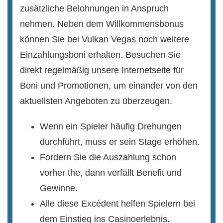
zusätzliche Belohnungen in Anspruch
nehmen. Neben dem Willkommensbonus
können Sie bei Vulkan Vegas noch weitere
Einzahlungsboni erhalten. Besuchen Sie
direkt regelmäßig unsere Internetseite für
Boni und Promotionen, um einander von den
aktuellsten Angeboten zu überzeugen.
Wenn ein Spieler häufig Drehungen
durchführt, muss er sein Stage erhöhen.
Fordern Sie die Auszahlung schon
vorher the, dann verfällt Benefit und
Gewinne.
Alle diese Excédent helfen Spielern bei
dem Einstieg ins Casinoerlebnis.