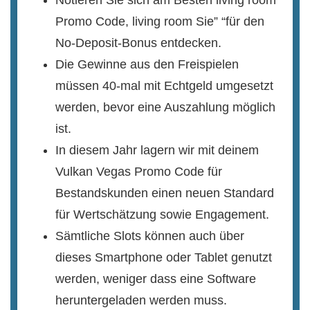
Notieren Sie sich am Besten living room
Promo Code, living room Sie” “für den
No-Deposit-Bonus entdecken.
Die Gewinne aus den Freispielen
müssen 40-mal mit Echtgeld umgesetzt
werden, bevor eine Auszahlung möglich
ist.
In diesem Jahr lagern wir mit deinem
Vulkan Vegas Promo Code für
Bestandskunden einen neuen Standard
für Wertschätzung sowie Engagement.
Sämtliche Slots können auch über
dieses Smartphone oder Tablet genutzt
werden, weniger dass eine Software
heruntergeladen werden muss.