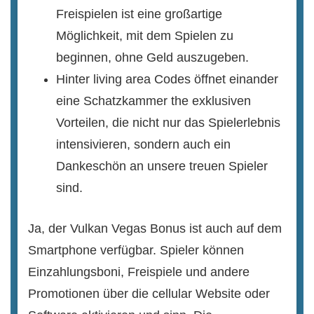
Freispielen ist eine großartige
Möglichkeit, mit dem Spielen zu
beginnen, ohne Geld auszugeben.
Hinter living area Codes öffnet einander
eine Schatzkammer the exklusiven
Vorteilen, die nicht nur das Spielerlebnis
intensivieren, sondern auch ein
Dankeschön an unsere treuen Spieler
sind.
Ja, der Vulkan Vegas Bonus ist auch auf dem
Smartphone verfügbar. Spieler können
Einzahlungsboni, Freispiele und andere
Promotionen über die cellular Website oder