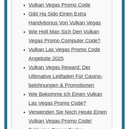
Vulkan Vegas Promo Code
Gibt Ha Sido Einen Extra
Handybonus Von Vulkan Vegas
Wie Holt Man Sich Den Vulkan
Vegas Promo Computer Code?
Vulkan Las Vegas Promo Code
Angebote 2025
Vulkan Vegas Reward: Der
Ultimative Leitfaden Für Casino-
belohnungen & Promotionen
Wie Bekomme Ich Einen Vulkan
Las Vegas Promo Code?
Verwenden Sie Noch Heute Einen
Vulkan Vegas Promo Code!