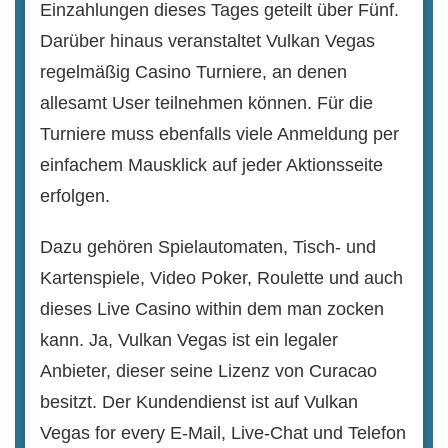
Einzahlungen dieses Tages geteilt über Fünf.
Darüber hinaus veranstaltet Vulkan Vegas
regelmäßig Casino Turniere, an denen
allesamt User teilnehmen können. Für die
Turniere muss ebenfalls viele Anmeldung per
einfachem Mausklick auf jeder Aktionsseite
erfolgen.
Dazu gehören Spielautomaten, Tisch- und
Kartenspiele, Video Poker, Roulette und auch
dieses Live Casino within dem man zocken
kann. Ja, Vulkan Vegas ist ein legaler
Anbieter, dieser seine Lizenz von Curacao
besitzt. Der Kundendienst ist auf Vulkan
Vegas for every E-Mail, Live-Chat und Telefon