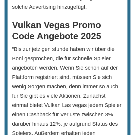
solche Advertising hinzugefügt.
Vulkan Vegas Promo
Code Angebote 2025
“Bis zur jetzigen stunde haben wir über die
Boni gesprochen, die für schnelle Spieler
angeboten werden. Wenn Sie schon auf der
Plattform registriert sind, müssen Sie sich
wenig Sorgen machen, denn immer so auch
für Sie gibt es viele Aktionen. Zunächst
einmal bietet Vulkan Las vegas jedem Spieler
einen Cashback für Verluste zwischen 3%
darüber hinaus 12%, je aufgrund Status des
Spielers. Außerdem erhalten jeden