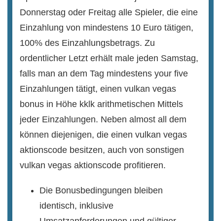
Donnerstag oder Freitag alle Spieler, die eine
Einzahlung von mindestens 10 Euro tätigen,
100% des Einzahlungsbetrags. Zu
ordentlicher Letzt erhält male jeden Samstag,
falls man an dem Tag mindestens your five
Einzahlungen tätigt, einen vulkan vegas
bonus in Höhe kklk arithmetischen Mittels
jeder Einzahlungen. Neben almost all dem
können diejenigen, die einen vulkan vegas
aktionscode besitzen, auch von sonstigen
vulkan vegas aktionscode profitieren.
Die Bonusbedingungen bleiben
identisch, inklusive
Umsatzanforderungen und gültiger