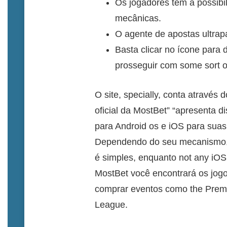
Os jogadores tem a possibi
mecânicas.
O agente de apostas ultrapa
Basta clicar no ícone para 
prosseguir com some sort of
O site, specially, conta através d
oficial da MostBet” “apresenta d
para Android os e iOS para suas
Dependendo do seu mecanismo, a
é simples, enquanto not any iO
MostBet você encontrará os jogo
comprar eventos como the Premi
League.