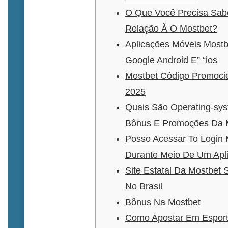
O Que Você Precisa Sa
Relação À O Mostbet?
Aplicações Móveis Mostb
Google Android E” “ios
Mostbet Código Promoci
2025
Quais São Operating-sy
Bônus E Promoções Da 
Posso Acessar To Login 
Durante Meio De Um Apli
Site Estatal Da Mostbet 
No Brasil
Bônus Na Mostbet
Como Apostar Em Espor