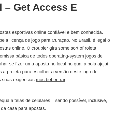
l – Get Access E
stas esportivas online confiável e bem conhecida.
pela licença de jogo para Curaçao. No Brasil, é legal o
stas online. O croupier gira some sort of roleta
remissa básica de todos operating-system jogos de
har se fizer uma aposta no local no qual a bola ajajai
os ag roleta para escolher a versão deste jogo de
s suas exigências
mostbet entrar
.
equa a telas de celulares – sendo possível, inclusive,
o da casa para apostas.