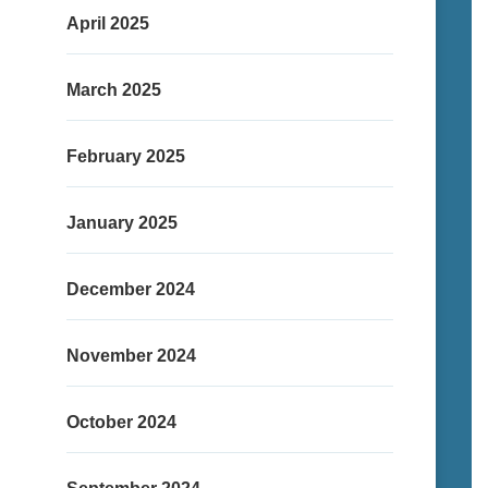
April 2025
March 2025
February 2025
January 2025
December 2024
November 2024
October 2024