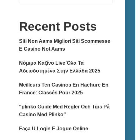
Recent Posts
Siti Non Aams Migliori Siti Scommesse
E Casino Not Aams
Νόμιμα Καζίνο Live Όλα Τα
Αδειοδοτημένα Στην Ελλάδα 2025
Meilleurs Ten Casinos En Hachure En
France: Classés Pour 2025
“plinko Guide Med Regler Och Tips På
Casino Med Plinko”
Faça U Login E Jogue Online