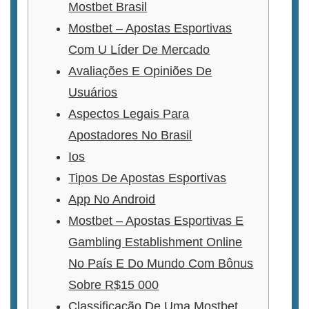
Mostbet Brasil
Mostbet – Apostas Esportivas
Com U Líder De Mercado
Avaliações E Opiniões De
Usuários
Aspectos Legais Para
Apostadores No Brasil
Ios
Tipos De Apostas Esportivas
App No Android
Mostbet – Apostas Esportivas E
Gambling Establishment Online
No País E Do Mundo Com Bônus
Sobre R$15 000
Classificação De Uma Mostbet