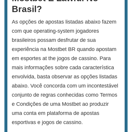
Brasil?
As opções de apostas listadas abaixo fazem
com que operating-system jogadores
brasileiros possam desfrutar de sua
experiência na Mostbet BR quando apostam
em esportes at the jogos de cassino. Para
mais informações sobre cada característica
envolvida, basta observar as opções listadas
abaixo. Você concorda com um incontestável
conjunto de regras conhecidas como Termos
e Condições de uma Mostbet ao produzir
uma conta em plataforma de apostas
esportivas e jogos de cassino.