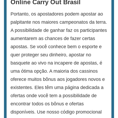
Online Carry Out Brasil
Portanto, os apostadores podem apostar ao
palpitante nos maiores campeonatos da terra.
A possibilidade de ganhar faz os participantes
aumentarem as chances de fazer certas
apostas. Se você conhece bem o esporte e
quer proteger seu dinheiro, apostar no
basquete ao vivo na incapere de apostas, é
uma ótima opção. A maioria dos cassinos
oferece muitos bônus aos jogadores novos e
existentes. Eles têm uma página dedicada a
ofertas onde você tem a possibilidade de
encontrar todos os bônus e ofertas
disponíveis. Use nosso código promocional