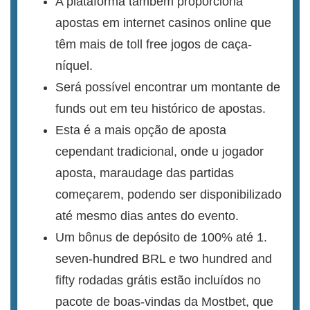
A plataforma também proporciona
apostas em internet casinos online que
têm mais de toll free jogos de caça-
níquel.
Será possível encontrar um montante de
funds out em teu histórico de apostas.
Esta é a mais opção de aposta
cependant tradicional, onde u jogador
aposta, maraudage das partidas
começarem, podendo ser disponibilizado
até mesmo dias antes do evento.
Um bônus de depósito de 100% até 1.
seven-hundred BRL e two hundred and
fifty rodadas grátis estão incluídos no
pacote de boas-vindas da Mostbet, que