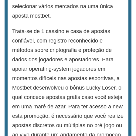
selecionar vários mercados na uma única
aposta
mostbet
.
Trata-se de 1 cassino e casa de apostas
confiável, com registro reconhecido e
métodos sobre criptografia e proteção de
dados dos jogadores e apostadores. Para
apoiar operating-system jogadores em
momentos difíceis nas apostas esportivas, a
Mostbet desenvolveu o bônus Lucky Loser, o
qual concede apostas grátis caso você esteja
em uma maré de azar. Para ter acesso a new
esta promoção, é necessário que você realize
apostas discretos ou múltiplas no pré-jogo ou
ao vivo durante um andamento da promoção