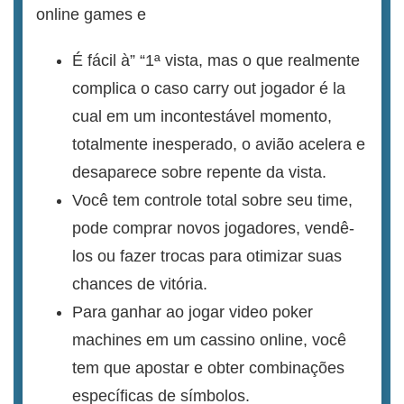
online games e
É fácil à” “1ª vista, mas o que realmente
complica o caso carry out jogador é la
cual em um incontestável momento,
totalmente inesperado, o avião acelera e
desaparece sobre repente da vista.
Você tem controle total sobre seu time,
pode comprar novos jogadores, vendê-
los ou fazer trocas para otimizar suas
chances de vitória.
Para ganhar ao jogar video poker
machines em um cassino online, você
tem que apostar e obter combinações
específicas de símbolos.