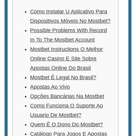
Como Instalar U Aplicativo Para
Dispositivos Móveis No Mostbet?
Possible Problems With Record
In To The Mostbet Account
Mostbet Instructions O Melhor
Online Casino E Site Sobre
Apostas Online Do Brasil
Mostbet É Legal No Brasil?
Apostas Ao Vivo
Opções Bancárias Na Mostbet
Como Funciona O Suporte Ao
Usuario De Mostbet?
Quem É O Dono Do Mostbet?
Catálogo Para Jogos E Apostas