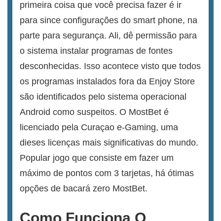
primeira coisa que você precisa fazer é ir
para since configurações do smart phone, na
parte para segurança. Ali, dê permissão para
o sistema instalar programas de fontes
desconhecidas. Isso acontece visto que todos
os programas instalados fora da Enjoy Store
são identificados pelo sistema operacional
Android como suspeitos. O MostBet é
licenciado pela Curaçao e-Gaming, uma
dieses licenças mais significativas do mundo.
Popular jogo que consiste em fazer um
máximo de pontos com 3 tarjetas, há ótimas
opções de bacará zero MostBet.
Como Funciona O