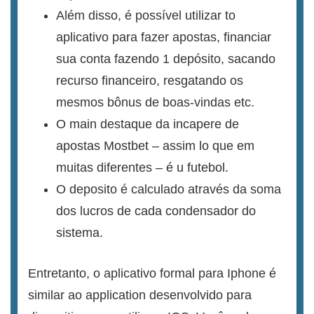
Além disso, é possível utilizar to
aplicativo para fazer apostas, financiar
sua conta fazendo 1 depósito, sacando
recurso financeiro, resgatando os
mesmos bônus de boas-vindas etc.
O main destaque da incapere de
apostas Mostbet – assim lo que em
muitas diferentes – é u futebol.
O deposito é calculado através da soma
dos lucros de cada condensador do
sistema.
Entretanto, o aplicativo formal para Iphone é
similar ao application desenvolvido para