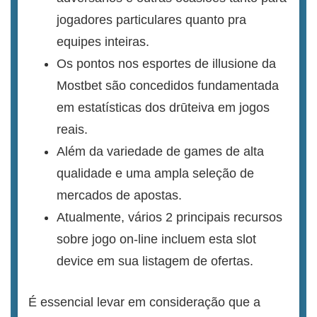
jogadores particulares quanto pra
equipes inteiras.
Os pontos nos esportes de illusione da
Mostbet são concedidos fundamentada
em estatísticas dos drūteiva em jogos
reais.
Além da variedade de games de alta
qualidade e uma ampla seleção de
mercados de apostas.
Atualmente, vários 2 principais recursos
sobre jogo on-line incluem esta slot
device em sua listagem de ofertas.
É essencial levar em consideração que a