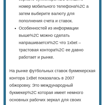
номер мобильного телефона%2C а
затем выберите валюту для
пополнения счета и ставок.
Особенностей из информации
выше%2C можно сделать
напрашивается%2C что 1xbet –
трастовая контора%2C ее давно
работает и рынке.
На рынке футбольных ставок букмекерская
контора 1xBet показалась в 2007
обжоровку. Это международный
букмекер%2C которая имеет немного
основных рабочих зеркал для своих