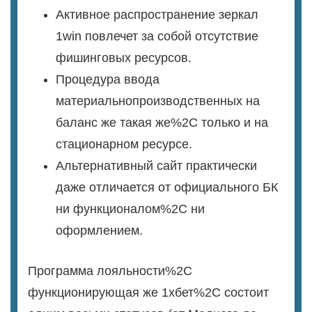
Активное распространение зеркал
1win повлечет за собой отсутствие
фишинговых ресурсов.
Процедура ввода
материальнопроизводственных на
баланс же такая же%2C только и на
стационарном ресурсе.
Альтернативный сайт практически
даже отличается от официального БК
ни функционалом%2C ни
оформлением.
Программа лояльности%2C
функционирующая же 1хбет%2C состоит