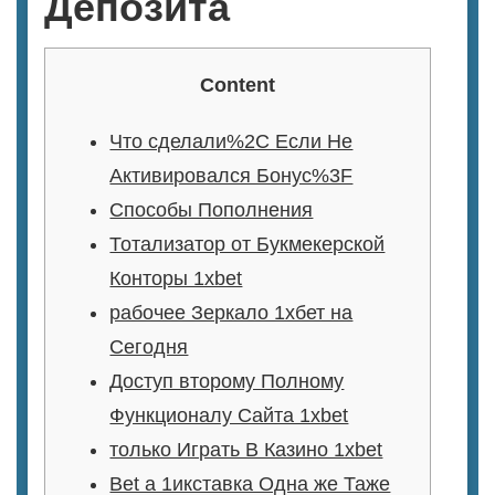
Депозита
Content
Что сделали%2C Если Не
Активировался Бонус%3F
Способы Пополнения
Тотализатор от Букмекерской
Конторы 1xbet
рабочее Зеркало 1хбет на
Сегодня
Доступ второму Полному
Функционалу Сайта 1xbet
только Играть В Казино 1xbet
Bet а 1икставка Одна же Таже