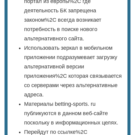
портал из европы%2C где
деятельность БК запрещена
законом%2C всегда возникает
потребность в поиске нового
альтернативного сайта.
Использовать зеркал в мобильном
приложении подразумевает загрузку
альтернативной версии
приложения%2C которая связывается
со серверами через альтернативные
адреса.
Материалы betting-sports. ru
публикуются в данном веб-сайте
поскольку в информационных целях.
Перейдут по ссылке%2C