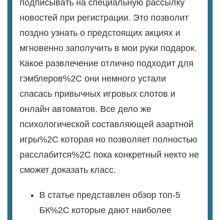
подписывать на специальную рассылку
новостей при регистрации. Это позволит
поздно узнать о предстоящих акциях и
мгновенно заполучить в мои руки подарок.
Какое развлечение отлично подходит для
гэмблеров%2C они немного устали
спасась привычных игровых слотов и
онлайн автоматов. Все дело же
психологической составляющей азартной
игры%2C которая но позволяет полностью
расслабится%2C пока конкретный некто не
сможет доказать класс.
В статье представлен обзор топ-5
БК%2C которые дают наиболее