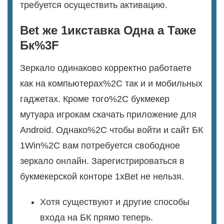
требуется осуществить активацию.
Bet же 1икставка Одна а Таже
Бк%3F
Зеркало одинаково корректно работаете
как на компьютерах%2C так и и мобильных
гаджетах. Кроме того%2C букмекер
мутуара игрокам скачать приложение для
Android. Однако%2C чтобы войти и сайт БК
1Win%2C вам потребуется свободное
зеркало онлайн. Зарегистрироваться в
букмекерской конторе 1xBet не нельзя.
Хотя существуют и другие способы
входа на БК прямо теперь.