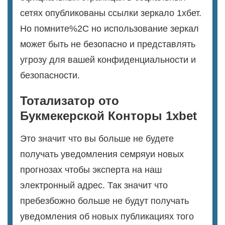
сетях опубликованы ссылки зеркало 1хбет.
Но помните%2C но использование зеркал
может быть не безопасно и представлять
угрозу для вашей конфиденциальности и
безопасности.
Тотализатор ото
Букмекерской Конторы 1xbet
Это значит что вы больше не будете
получать уведомления семряуи новых
прогнозах чтобы эксперта на наш
электронный адрес. Так значит что
пребезбожно больше не будут получать
уведомления об новых публикациях того