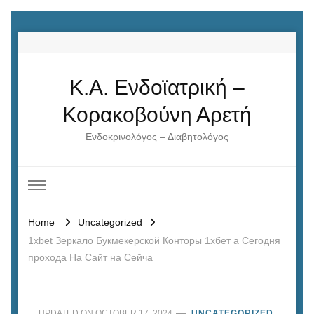
Κ.Α. Ενδοϊατρική –
Κορακοβούνη Αρετή
Ενδοκρινολόγος – Διαβητολόγος
Home
Uncategorized
1xbet Зеркало Букмекерской Конторы 1хбет а Сегодня ️
прохода На Сайт на Сейча
UPDATED ON
OCTOBER 17, 2024
UNCATEGORIZED