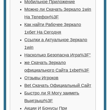
Мобильное Приложение
Можно ли Скачать Зеркало 1win
На Телефон%3F
Как найти Рабочее Зеркало
1хбет На Сегодня
Ссылки а Актуальное Зеркало
1win
Насколько Безопасна Игра%3F”
же Скачать Зеркало
официального Сайта 1xbet%3F
Отзывы Игроков
Bet Скачать Официальный Сайт
Быстро ли Я Могу заиметь
Выигрыш%3F
Акции И Бонусы При