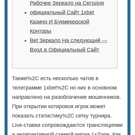
Рабочее Зеркало на Сегодня
официальный Сайт 1xbet
Казино И Букмекерской
Конторы
Bet Зеркало На следующий —
Вход в Официальный Сайт
Также%2C есть несколько чатов в
телеграмме 1xbet%2C но них в основном
направлено на разоблачение мошенников.
При открытии котировок игрок может
показать статистику%2C сетку турнира.
Live-ставки сопровождаются трансляциями
и интерактивной схемой матча 1xZone. Как