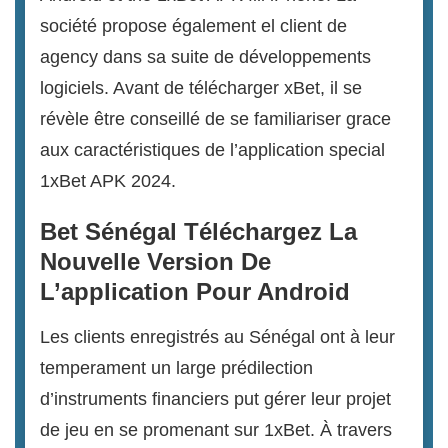
société propose également el client de
agency dans sa suite de développements
logiciels. Avant de télécharger xBet, il se
révèle être conseillé de se familiariser grace
aux caractéristiques de l’application special
1xBet APK 2024.
Bet Sénégal Téléchargez La
Nouvelle Version De
L’application Pour Android
Les clients enregistrés au Sénégal ont à leur
temperament un large prédilection
d’instruments financiers put gérer leur projet
de jeu en se promenant sur 1xBet. À travers