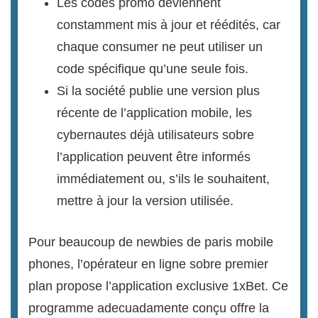
Les codes promo deviennent
constamment mis à jour et réédités, car
chaque consumer ne peut utiliser un
code spécifique qu’une seule fois.
Si la société publie une version plus
récente de l’application mobile, les
cybernautes déjà utilisateurs sobre
l’application peuvent être informés
immédiatement ou, s’ils le souhaitent,
mettre à jour la version utilisée.
Pour beaucoup de newbies de paris mobile
phones, l’opérateur en ligne sobre premier
plan propose l’application exclusive 1xBet. Ce
programme adecuadamente conçu offre la