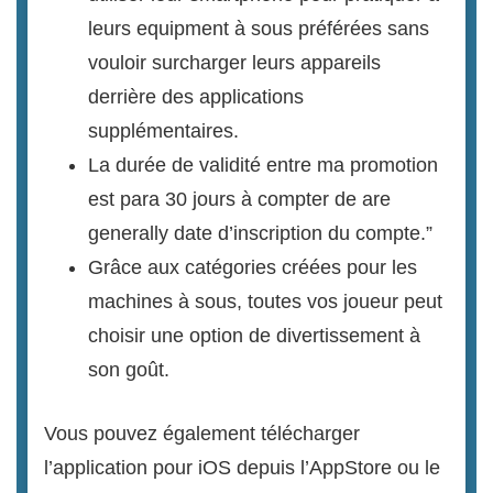
leurs equipment à sous préférées sans
vouloir surcharger leurs appareils
derrière des applications
supplémentaires.
La durée de validité entre ma promotion
est para 30 jours à compter de are
generally date d’inscription du compte.”
Grâce aux catégories créées pour les
machines à sous, toutes vos joueur peut
choisir une option de divertissement à
son goût.
Vous pouvez également télécharger
l’application pour iOS depuis l’AppStore ou le