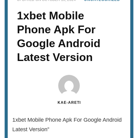
1xbet Mobile
Phone Apk For
Google Android
Latest Version
KAE-ARETI
1xbet Mobile Phone Apk For Google Android
Latest Version”