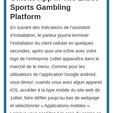
Sports Gambling
Platform
En suivant des indications de l’assistant
d’installation, le parieur pourra terminer
l’installation du client cellular en quelques
secondes, après quoi une icône avec votre
logo de l’entreprise 1xBet apparaîtra dans le
marché de le menu. Comme pour les
utilisateurs de l’application Google android,
vous devez, cuando vous avez algun appareil
iOS, accéder à la type mobile du site web de
1xBet, faire défiler jusqu’au bas de webpage
et sélectionner « Applications mobiles ».