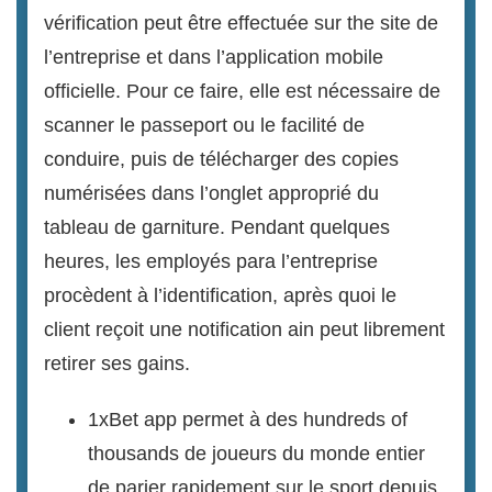
vérification peut être effectuée sur the site de
l’entreprise et dans l’application mobile
officielle. Pour ce faire, elle est nécessaire de
scanner le passeport ou le facilité de
conduire, puis de télécharger des copies
numérisées dans l’onglet approprié du
tableau de garniture. Pendant quelques
heures, les employés para l’entreprise
procèdent à l’identification, après quoi le
client reçoit une notification ain peut librement
retirer ses gains.
1xBet app permet à des hundreds of
thousands de joueurs du monde entier
de parier rapidement sur le sport depuis