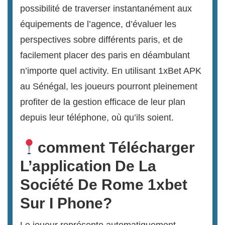
possibilité de traverser instantanément aux
équipements de l’agence, d’évaluer les
perspectives sobre différents paris, et de
facilement placer des paris en déambulant
n’importe quel activity. En utilisant 1xBet APK
au Sénégal, les joueurs pourront pleinement
profiter de la gestion efficace de leur plan
depuis leur téléphone, où qu’ils soient.
comment Télécharger
L’application De La
Société De Rome 1xbet
Sur I Phone?
Le joueur représente automatiquement