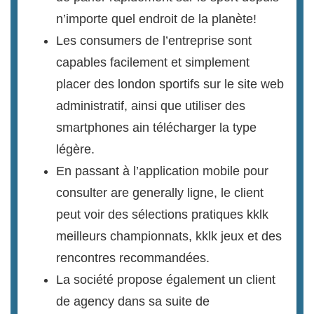
n’importe quel endroit de la planète!
Les consumers de l’entreprise sont
capables facilement et simplement
placer des london sportifs sur le site web
administratif, ainsi que utiliser des
smartphones ain télécharger la type
légère.
En passant à l’application mobile pour
consulter are generally ligne, le client
peut voir des sélections pratiques kklk
meilleurs championnats, kklk jeux et des
rencontres recommandées.
La société propose également un client
de agency dans sa suite de