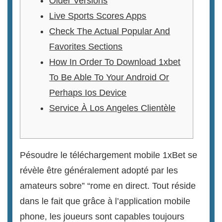
Older Versions
Live Sports Scores Apps
Check The Actual Popular And
Favorites Sections
How In Order To Download 1xbet
To Be Able To Your Android Or
Perhaps Ios Device
Service À Los Angeles Clientèle
Рésoudre le téléchargement mobile 1xBet se
révèle être généralement adopté par les
amateurs sobre” “rome en direct. Tout réside
dans le fait que grâce à l’application mobile
phone, les joueurs sont capables toujours