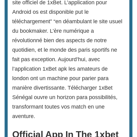
site officiel de 1xBet. L’application pour
Android os est disponible put le
téléchargement” “en déambulant le site usuel
du bookmaker. L’ère numérique a
révolutionné bien des aspects de notre
quotidien, et le monde des paris sportifs ne
fait pas exception. Aujourd’hui, avec
l’application 1xBet apk les amateurs de
london ont un machine pour parier para
manière divertissante. Télécharger 1xBet
Sénégal ouvre un horizon para possibilités,
transformant toutes vos match en une
aventure.
Official App In The 1xbet