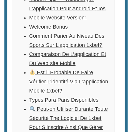
L’application Pour Android Et Ios
Mobile Website Version”
Welcome Bonus
Comment Parier Au Niveau Des
Sports Sur L’application 1xbet?
Comparaison De L’application Et
Du Web-site Mobile
Est-il Probable De Faire
Vérifier L’identité Via L’application
Mobile 1xbet?
Types Para Paris Disponibles
Peut-on Utiliser Durante Toute
Sécurité The Logiciel De 1xbet
Pour S’inscrire Ainsi Que Gérer