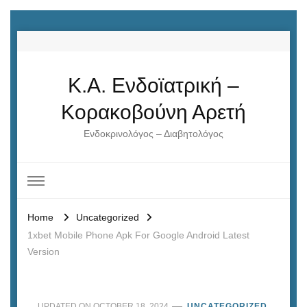
Κ.Α. Ενδοϊατρική –
Κορακοβούνη Αρετή
Ενδοκρινολόγος – Διαβητολόγος
Home
Uncategorized
1xbet Mobile Phone Apk For Google Android Latest
Version
UPDATED ON
OCTOBER 18, 2024
UNCATEGORIZED