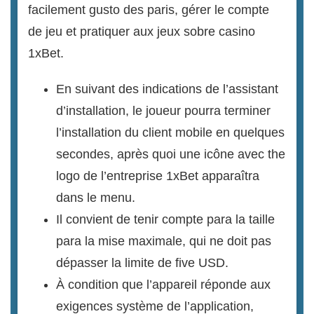
facilement gusto des paris, gérer le compte
de jeu et pratiquer aux jeux sobre casino
1xBet.
En suivant des indications de l’assistant
d’installation, le joueur pourra terminer
l’installation du client mobile en quelques
secondes, après quoi une icône avec the
logo de l’entreprise 1xBet apparaîtra
dans le menu.
Il convient de tenir compte para la taille
para la mise maximale, qui ne doit pas
dépasser la limite de five USD.
À condition que l’appareil réponde aux
exigences système de l’application,