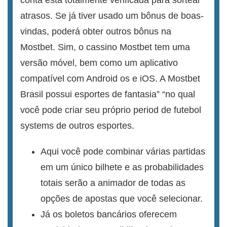
conta está totalmente verificada para sortear
atrasos. Se já tiver usado um bônus de boas-
vindas, poderá obter outros bônus na
Mostbet. Sim, o cassino Mostbet tem uma
versão móvel, bem como um aplicativo
compatível com Android os e iOS. A Mostbet
Brasil possui esportes de fantasia” “no qual
você pode criar seu próprio period de futebol
systems de outros esportes.
Aqui você pode combinar várias partidas
em um único bilhete e as probabilidades
totais serão a animador de todas as
opções de apostas que você selecionar.
Já os boletos bancários oferecem