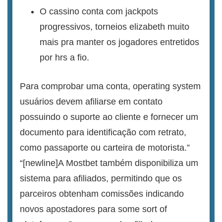
O cassino conta com jackpots
progressivos, torneios elizabeth muito
mais pra manter os jogadores entretidos
por hrs a fio.
Para comprobar uma conta, operating system
usuários devem afiliarse em contato
possuindo o suporte ao cliente e fornecer um
documento para identificação com retrato,
como passaporte ou carteira de motorista.”
“[newline]A Mostbet também disponibiliza um
sistema para afiliados, permitindo que os
parceiros obtenham comissões indicando
novos apostadores para some sort of