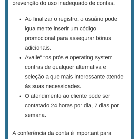
prevenção do uso inadequado de contas.
Ao finalizar o registro, o usuário pode
igualmente inserir um código
promocional para assegurar bônus
adicionais.
Avalie” “os prós e operating-system
contras de qualquer alternativa e
seleção a que mais interessante atende
às suas necessidades.
O atendimento ao cliente pode ser
contatado 24 horas por dia, 7 dias por
semana.
A conferência da conta é important para