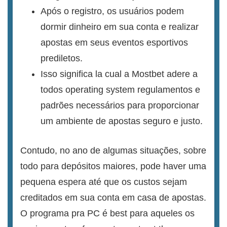
Após o registro, os usuários podem
dormir dinheiro em sua conta e realizar
apostas em seus eventos esportivos
prediletos.
Isso significa la cual a Mostbet adere a
todos operating system regulamentos e
padrões necessários para proporcionar
um ambiente de apostas seguro e justo.
Contudo, no ano de algumas situações, sobre
todo para depósitos maiores, pode haver uma
pequena espera até que os custos sejam
creditados em sua conta em casa de apostas.
O programa pra PC é best para aqueles os