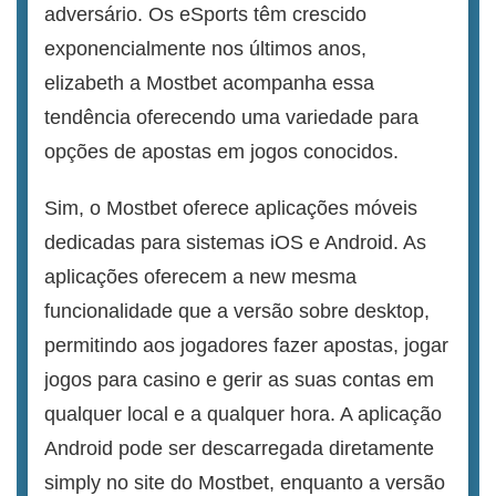
adversário. Os eSports têm crescido
exponencialmente nos últimos anos,
elizabeth a Mostbet acompanha essa
tendência oferecendo uma variedade para
opções de apostas em jogos conocidos.
Sim, o Mostbet oferece aplicações móveis
dedicadas para sistemas iOS e Android. As
aplicações oferecem a new mesma
funcionalidade que a versão sobre desktop,
permitindo aos jogadores fazer apostas, jogar
jogos para casino e gerir as suas contas em
qualquer local e a qualquer hora. A aplicação
Android pode ser descarregada diretamente
simply no site do Mostbet, enquanto a versão