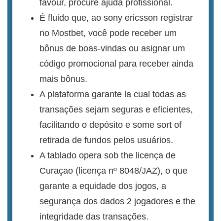
favour, procure ajuda profissional.
É fluido que, ao sony ericsson registrar
no Mostbet, você pode receber um
bônus de boas-vindas ou asignar um
código promocional para receber ainda
mais bônus.
A plataforma garante la cual todas as
transações sejam seguras e eficientes,
facilitando o depósito e some sort of
retirada de fundos pelos usuários.
A tablado opera sob the licença de
Curaçao (licença nº 8048/JAZ), o que
garante a equidade dos jogos, a
segurança dos dados 2 jogadores e the
integridade das transações.