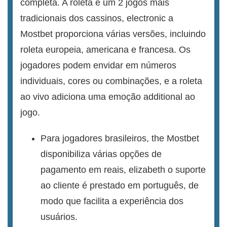
completa. A roleta é um 2 jogos mais
tradicionais dos cassinos, electronic a
Mostbet proporciona várias versões, incluindo
roleta europeia, americana e francesa. Os
jogadores podem envidar em números
individuais, cores ou combinações, e a roleta
ao vivo adiciona uma emoção additional ao
jogo.
Para jogadores brasileiros, the Mostbet
disponibiliza várias opções de
pagamento em reais, elizabeth o suporte
ao cliente é prestado em português, de
modo que facilita a experiência dos
usuários.