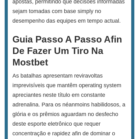
apostas, permitindo que decisões informadas
sejam tomadas com base simply no
desempenho das equipes em tempo actual.
Guia Passo A Passo Afin
De Fazer Um Tiro Na
Mostbet
As batalhas apresentam reviravoltas
imprevisíveis que mantêm operating system
apreciantes neste título em constante
adrenalina. Para os néanmoins habilidosos, a
glória e os prêmios aguardam no desfecho
deste esporte eletrônico que requer
concentração e rapidez afin de dominar o