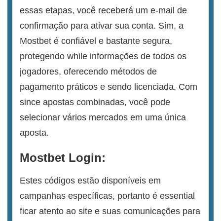
essas etapas, você receberá um e-mail de
confirmação para ativar sua conta. Sim, a
Mostbet é confiável e bastante segura,
protegendo while informações de todos os
jogadores, oferecendo métodos de
pagamento práticos e sendo licenciada. Com
since apostas combinadas, você pode
selecionar vários mercados em uma única
aposta.
Mostbet Login:
Estes códigos estão disponíveis em
campanhas específicas, portanto é essential
ficar atento ao site e suas comunicações para