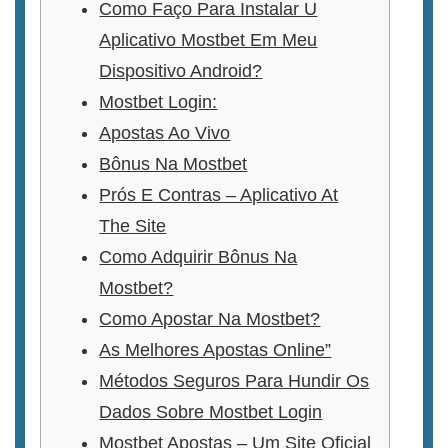
Como Faço Para Instalar U
Aplicativo Mostbet Em Meu
Dispositivo Android?
Mostbet Login:
Apostas Ao Vivo
Bônus Na Mostbet
Prós E Contras – Aplicativo At
The Site
Como Adquirir Bônus Na
Mostbet?
Como Apostar Na Mostbet?
As Melhores Apostas Online”
Métodos Seguros Para Hundir Os
Dados Sobre Mostbet Login
Mostbet Apostas – Um Site Oficial