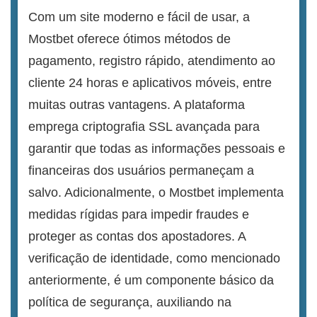
Com um site moderno e fácil de usar, a
Mostbet oferece ótimos métodos de
pagamento, registro rápido, atendimento ao
cliente 24 horas e aplicativos móveis, entre
muitas outras vantagens. A plataforma
emprega criptografia SSL avançada para
garantir que todas as informações pessoais e
financeiras dos usuários permaneçam a
salvo. Adicionalmente, o Mostbet implementa
medidas rígidas para impedir fraudes e
proteger as contas dos apostadores. A
verificação de identidade, como mencionado
anteriormente, é um componente básico da
política de segurança, auxiliando na