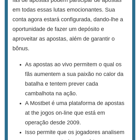
fãs de apostas podem participar de apostas
em todas essas lutas emocionantes. Sua
conta agora estará configurada, dando-lhe a
oportunidade de fazer um depósito e
aproveitar as apostas, além de garantir o
bônus.
As apostas ao vivo permitem o qual os
fãs aumentem a sua paixão no calor da
batalha e tentem prever cada
cambalhota na ação.
A Mostbet é uma plataforma de apostas
at the jogos on-line que está em
operação desde 2009.
Isso permite que os jogadores analisem