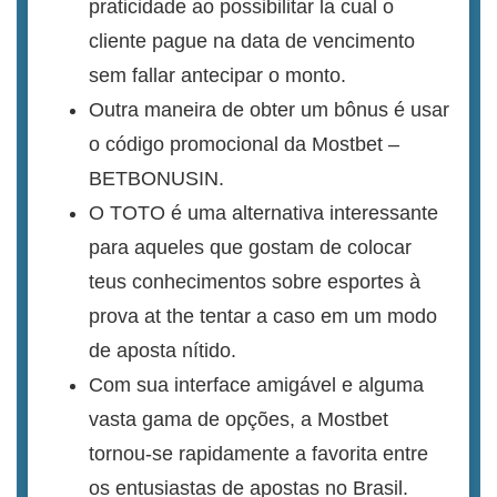
praticidade ao possibilitar la cual o
cliente pague na data de vencimento
sem fallar antecipar o monto.
Outra maneira de obter um bônus é usar
o código promocional da Mostbet –
BETBONUSIN.
O TOTO é uma alternativa interessante
para aqueles que gostam de colocar
teus conhecimentos sobre esportes à
prova at the tentar a caso em um modo
de aposta nítido.
Com sua interface amigável e alguma
vasta gama de opções, a Mostbet
tornou-se rapidamente a favorita entre
os entusiastas de apostas no Brasil.