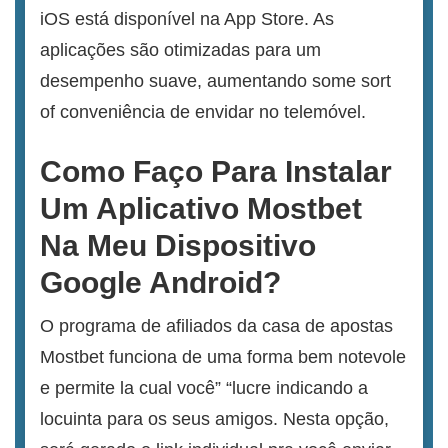
iOS está disponível na App Store. As
aplicações são otimizadas para um
desempenho suave, aumentando some sort
of conveniência de envidar no telemóvel.
Como Faço Para Instalar
Um Aplicativo Mostbet
Na Meu Dispositivo
Google Android?
O programa de afiliados da casa de apostas
Mostbet funciona de uma forma bem notevole
e permite la cual você” “lucre indicando a
locuinta para os seus amigos. Nesta opção,