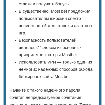
ставки и получать бонусы.
В существенно, Most bet предложил
пользователям широкий спектр
возможностей для ставок и азартных
игр.
Безопасность пользователей
являлось” “словом из основных
приоритетов конторы Mostbet.
Использовать VPN — только один из
немногих надежных способов обхода
блокировок сайта Mostbet.
Начните с такого надежного пароля,
сочетая непредсказуемое сочетание
диакритических, цифр и символов. Также