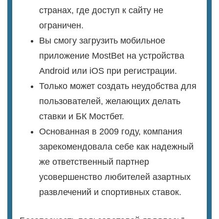
странах, где доступ к сайту не
ограничен.
Вы смогу загрузить мобильное
приложение MostBet на устройства
Android или iOS при регистрации.
Только может создать неудобства для
пользователей, желающих делать
ставки и БК Мостбет.
Основанная в 2009 году, компания
зарекомендовала себе как надежный
же ответственный партнер
усовершенство любителей азартных
развлечений и спортивных ставок.