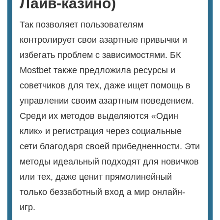
Лайв-казино)
Так позволяет пользователям
контролирует свои азартные привычки и
избегать проблем с зависимостями. БК
Mostbet также предложила ресурсы и
советчиков для тех, даже ищет помощь в
управлении своим азартным поведением.
Среди их методов выделяются «Один
клик» и регистрация через социальные
сети благодаря своей прибедненности. Эти
методы идеальный подходят для новичков
или тех, даже ценит прямолинейный
только беззаботный вход а мир онлайн-
игр.