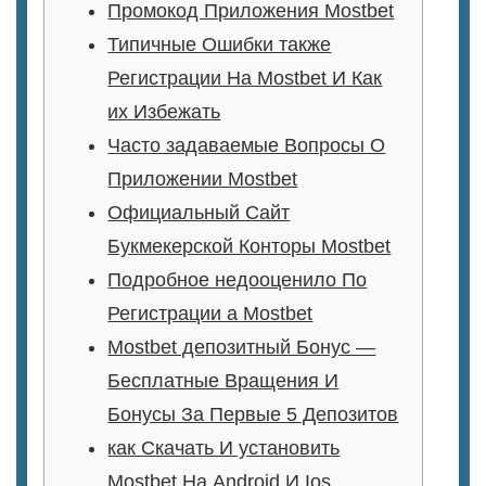
Промокод Приложения Mostbet
Типичные Ошибки также
Регистрации На Mostbet И Как
их Избежать
Часто задаваемые Вопросы О
Приложении Mostbet
Официальный Сайт
Букмекерской Конторы Mostbet
Подробное недооценило По
Регистрации а Mostbet
Mostbet депозитный Бонус —
Бесплатные Вращения И
Бонусы За Первые 5 Депозитов
как Скачать И установить
Mostbet На Android И Ios