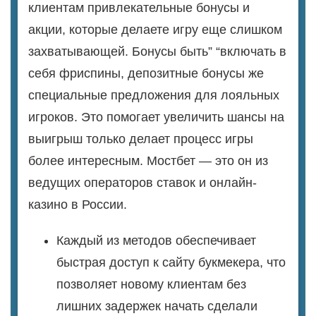
клиентам привлекательные бонусы и
акции, которые делаете игру еще слишком
захватывающей. Бонусы быть” “включать в
себя фриспины, депозитные бонусы же
специальные предложения для лояльных
игроков. Это помогает увеличить шансы на
выигрыш только делает процесс игры
более интересным. Мостбет — это он из
ведущих операторов ставок и онлайн-
казино в России.
Каждый из методов обеспечивает
быстрая доступ к сайту букмекера, что
позволяет новому клиентам без
лишних задержек начать сделали