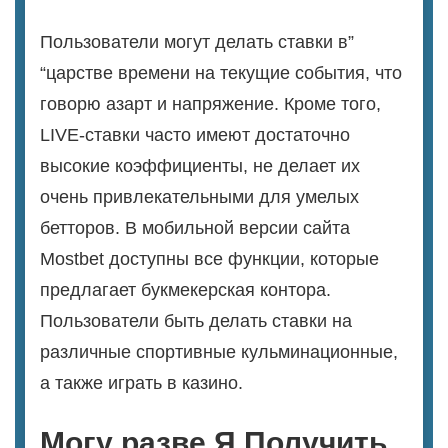
Пользователи могут делать ставки в”
“царстве времени на текущие события, что
говорю азарт и напряжение. Кроме того,
LIVE-ставки часто имеют достаточно
высокие коэффициенты, не делает их
очень привлекательными для умелых
бетторов. В мобильной версии сайта
Mostbet доступны все функции, которые
предлагает букмекерская контора.
Пользователи быть делать ставки на
различные спортивные кульминационные,
а также играть в казино.
Могу разве Я Получить