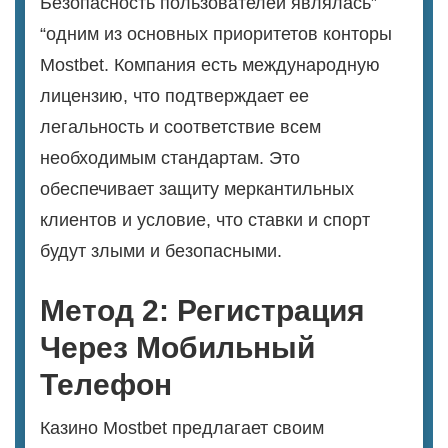
Безопасность пользователей являлась”
“одним из основных приоритетов конторы
Mostbet. Компания есть международную
лицензию, что подтверждает ее
легальность и соответствие всем
необходимым стандартам. Это
обеспечивает защиту меркантильных
клиентов и условие, что ставки и спорт
будут злыми и безопасными.
Метод 2: Регистрация
Через Мобильный
Телефон
Казино Mostbet предлагает своим