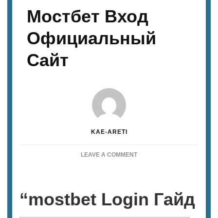
Мостбет Вход
Официальный
Сайт
KAE-ARETI
ON
LEAVE A COMMENT
МОСТБЕТ
ВХОД
ОФИЦИАЛЬНЫЙ
“mostbet Login Гайд
САЙТ