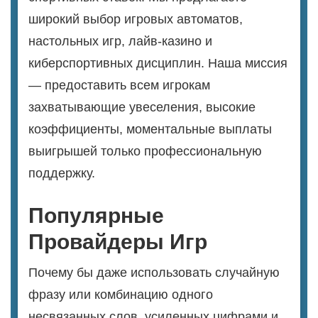
широкий выбор игровых автоматов,
настольных игр, лайв-казино и
киберспортивных дисциплин. Наша миссия
— предоставить всем игрокам
захватывающие увеселения, высокие
коэффициенты, моментальные выплаты
выигрышей только профессиональную
поддержку.
Популярные
Провайдеры Игр
Почему бы даже использовать случайную
фразу или комбинацию одного
несвязанных слов, усиленных цифрами и