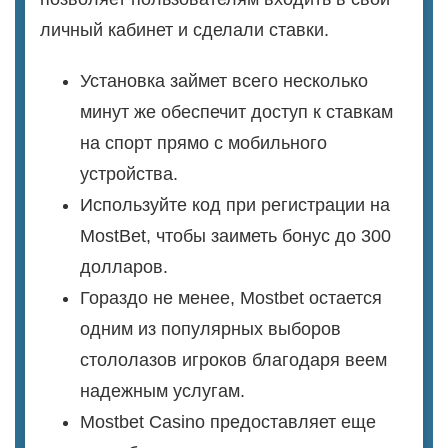
личный кабинет и сделали ставки.
Установка займет всего несколько
минут же обеспечит доступ к ставкам
на спорт прямо с мобильного
устройства.
Используйте код при регистрации на
MostBet, чтобы заиметь бонус до 300
долларов.
Гораздо не менее, Mostbet остается
одним из популярных выборов
стололазов игроков благодаря веем
надежным услугам.
Mostbet Casino предоставляет еще