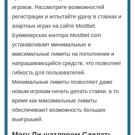
игроков. Рассмотрите возможностей
регистрации и испытайте удачу в ставках и
азартных играх на сайте Mostbet.
Букмекерская контора Mostbet com
устанавливает минимальные и
максимальные лимиты на пополнение и
напрашивающийся средств, что позволяет
гибкость для пользователей.
Минимальные лимиты позволяют даже
новым игрокам начать делать ставки, в то
время как максимальные лимиты
обеспечивают возможность больших
выигрышей.
Могу Ли шатляром Сделать