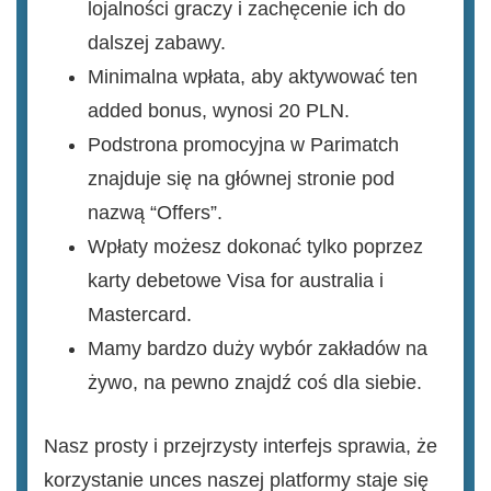
lojalności graczy i zachęcenie ich do
dalszej zabawy.
Minimalna wpłata, aby aktywować ten
added bonus, wynosi 20 PLN.
Podstrona promocyjna w Parimatch
znajduje się na głównej stronie pod
nazwą “Offers”.
Wpłaty możesz dokonać tylko poprzez
karty debetowe Visa for australia i
Mastercard.
Mamy bardzo duży wybór zakładów na
żywo, na pewno znajdź coś dla siebie.
Nasz prosty i przejrzysty interfejs sprawia, że
korzystanie unces naszej platformy staje się