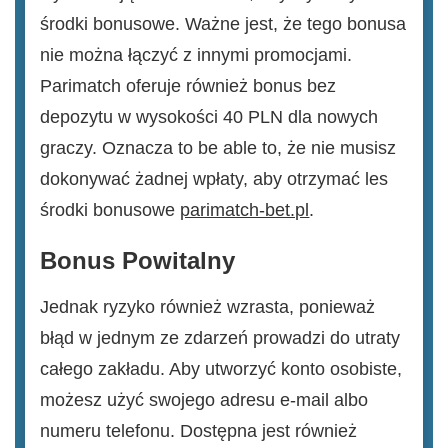
środki bonusowe. Ważne jest, że tego bonusa
nie można łączyć z innymi promocjami.
Parimatch oferuje również bonus bez
depozytu w wysokości 40 PLN dla nowych
graczy. Oznacza to be able to, że nie musisz
dokonywać żadnej wpłaty, aby otrzymać les
środki bonusowe
parimatch-bet.pl
.
Bonus Powitalny
Jednak ryzyko również wzrasta, ponieważ
błąd w jednym ze zdarzeń prowadzi do utraty
całego zakładu. Aby utworzyć konto osobiste,
możesz użyć swojego adresu e-mail albo
numeru telefonu. Dostępna jest również