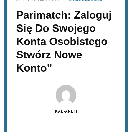
Parimatch: Zaloguj
Się Do Swojego
Konta Osobistego
Stwórz Nowe
Konto”
KAE-ARETI