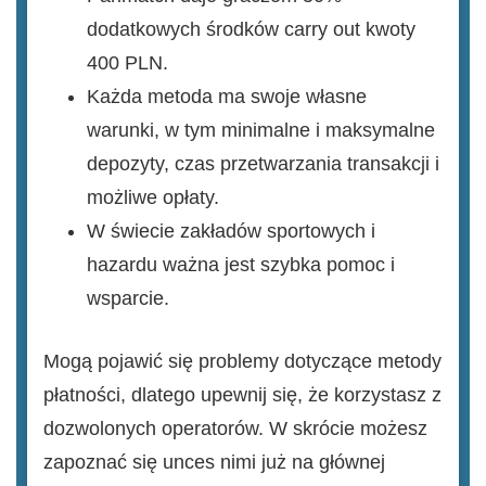
dodatkowych środków carry out kwoty
400 PLN.
Każda metoda ma swoje własne
warunki, w tym minimalne i maksymalne
depozyty, czas przetwarzania transakcji i
możliwe opłaty.
W świecie zakładów sportowych i
hazardu ważna jest szybka pomoc i
wsparcie.
Mogą pojawić się problemy dotyczące metody
płatności, dlatego upewnij się, że korzystasz z
dozwolonych operatorów. W skrócie możesz
zapoznać się unces nimi już na głównej