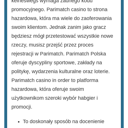
keineswegs wymaga żadnego kodu
promocyjnego. Parimatch casino to strona
hazardowa, która ma wiele do zaoferowania
swoim klientom. Jednak zanim jako gracz
będziesz mógł przetestować wszystkie nowe
rzeczy, musisz przejść przez proces
rejestracji w Parimatch. Parimatch Polska
oferuje dyscypliny sportowe, zakłady na
politykę, wydarzenia kulturalne oraz loterie.
Parimatch casino in order to platforma
hazardowa, która oferuje swoim
użytkownikom szeroki wybór habgier i
promocji.
To doskonały sposób na docenienie