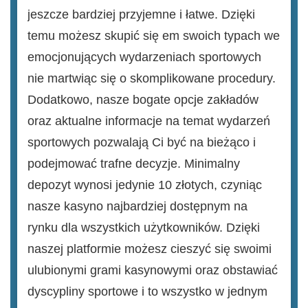
jeszcze bardziej przyjemne i łatwe. Dzięki
temu możesz skupić się em swoich typach we
emocjonujących wydarzeniach sportowych
nie martwiąc się o skomplikowane procedury.
Dodatkowo, nasze bogate opcje zakładów
oraz aktualne informacje na temat wydarzeń
sportowych pozwalają Ci być na bieżąco i
podejmować trafne decyzje. Minimalny
depozyt wynosi jedynie 10 złotych, czyniąc
nasze kasyno najbardziej dostępnym na
rynku dla wszystkich użytkowników. Dzięki
naszej platformie możesz cieszyć się swoimi
ulubionymi grami kasynowymi oraz obstawiać
dyscypliny sportowe i to wszystko w jednym