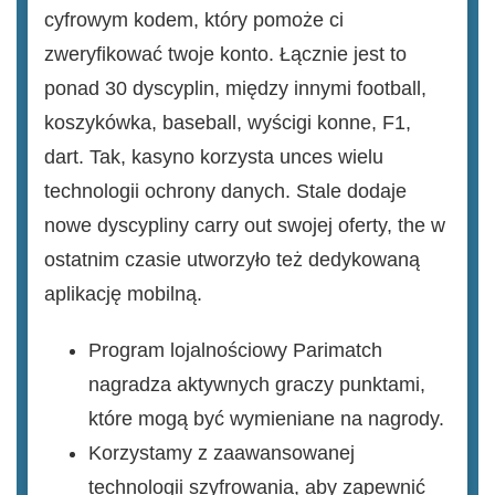
cyfrowym kodem, który pomoże ci
zweryfikować twoje konto. Łącznie jest to
ponad 30 dyscyplin, między innymi football,
koszykówka, baseball, wyścigi konne, F1,
dart. Tak, kasyno korzysta unces wielu
technologii ochrony danych. Stale dodaje
nowe dyscypliny carry out swojej oferty, the w
ostatnim czasie utworzyło też dedykowaną
aplikację mobilną.
Program lojalnościowy Parimatch
nagradza aktywnych graczy punktami,
które mogą być wymieniane na nagrody.
Korzystamy z zaawansowanej
technologii szyfrowania, aby zapewnić