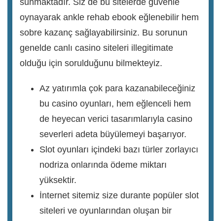
sunmaktadır. Siz de bu sitelerde güvenle
oynayarak ankle rehab ebook eğlenebilir hem
sobre kazanç sağlayabilirsiniz. Bu sorunun
genelde canlı casino siteleri illegitimate
olduğu için sorulduğunu bilmekteyiz.
Az yatırımla çok para kazanabileceğiniz
bu casino oyunları, hem eğlenceli hem
de heyecan verici tasarımlarıyla casino
severleri adeta büyülemeyi başarıyor.
Slot oyunları içindeki bazı türler zorlayıcı
nodriza onlarında ödeme miktarı
yüksektir.
İnternet sitemiz size durante popüler slot
siteleri ve oyunlarından oluşan bir