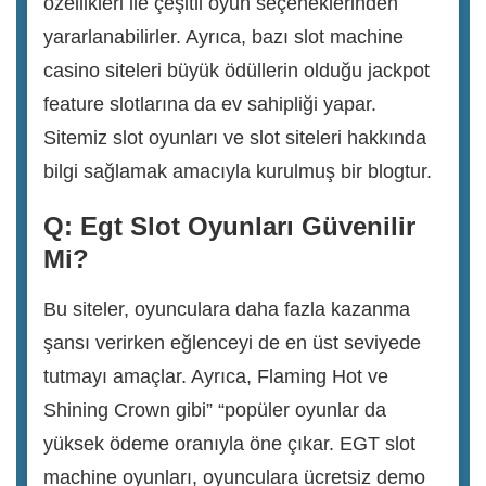
özellikleri ile çeşitli oyun seçeneklerinden
yararlanabilirler. Ayrıca, bazı slot machine
casino siteleri büyük ödüllerin olduğu jackpot
feature slotlarına da ev sahipliği yapar.
Sitemiz slot oyunları ve slot siteleri hakkında
bilgi sağlamak amacıyla kurulmuş bir blogtur.
Q: Egt Slot Oyunları Güvenilir
Mi?
Bu siteler, oyunculara daha fazla kazanma
şansı verirken eğlenceyi de en üst seviyede
tutmayı amaçlar. Ayrıca, Flaming Hot ve
Shining Crown gibi” “popüler oyunlar da
yüksek ödeme oranıyla öne çıkar. EGT slot
machine oyunları, oyunculara ücretsiz demo