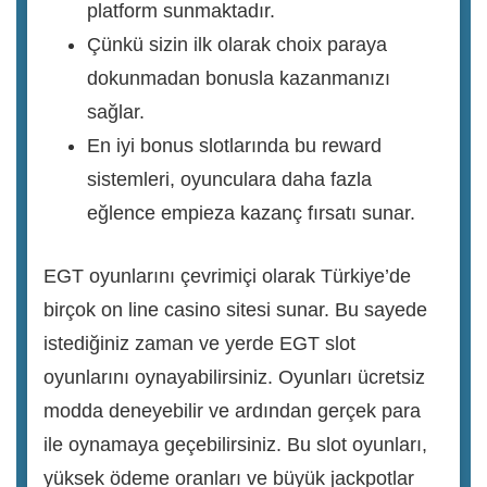
platform sunmaktadır.
Çünkü sizin ilk olarak choix paraya
dokunmadan bonusla kazanmanızı
sağlar.
En iyi bonus slotlarında bu reward
sistemleri, oyunculara daha fazla
eğlence empieza kazanç fırsatı sunar.
EGT oyunlarını çevrimiçi olarak Türkiye’de
birçok on line casino sitesi sunar. Bu sayede
istediğiniz zaman ve yerde EGT slot
oyunlarını oynayabilirsiniz. Oyunları ücretsiz
modda deneyebilir ve ardından gerçek para
ile oynamaya geçebilirsiniz. Bu slot oyunları,
yüksek ödeme oranları ve büyük jackpotlar