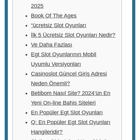
2025
Book Of The Ages
“ücretsiz Slot Oyunları
İlk 5 Ücretsiz Slot Oyunları Nedir?
Ve Daha Fazlası
Egt Slot Oyunlarının Mobil
Uyumlu Versiyonları
Casinoslot Güncel Giriş Adresi
Neden Önemli?
Betibom Nasıl Site? 2024’ün En
Yeni On-line Bahis Siteleri
En Popüler Egt Slot Oyunları
Q: En Popüler Egt Slot Oyunları
Hangileridir?