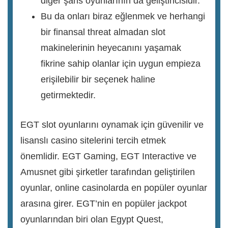
diğer şans oyunlarının da geliştiricisidir.
Bu da onları biraz eğlenmek ve herhangi
bir finansal threat almadan slot
makinelerinin heyecanını yaşamak
fikrine sahip olanlar için uygun empieza
erişilebilir bir seçenek haline
getirmektedir.
EGT slot oyunlarını oynamak için güvenilir ve
lisanslı casino sitelerini tercih etmek
önemlidir. EGT Gaming, EGT Interactive ve
Amusnet gibi şirketler tarafından geliştirilen
oyunlar, online casinolarda en popüler oyunlar
arasına girer. EGT’nin en popüler jackpot
oyunlarından biri olan Egypt Quest,