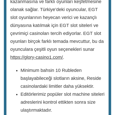
kazanmasına ve farklı oyunları keşfetmesine
olanak sağlar. Türkiye’deki oyuncular, EGT
slot oyunlarının heyecan verici ve kazançlı
dünyasına katılmak için EGT slot siteleri ve
çevrimiçi casinoları tercih ediyorlar. EGT slot
oyunları birçok farklı temada mevcuttur, bu da
oyunculara çeşitli oyun seçenekleri sunar
https://glory-casino1.com/
.
Minimum bahsin 10 Rubleden
başlayabileceği slotların aksine, Reside
casinolardaki limitler daha yüksektir.
Editörlerimiz popüler slot machine siteleri
adreslerini kontrol ettikten sonra size
ulaştırmaktadır.