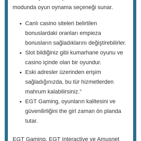
modunda oyun oynama seçeneği sunar.
Canlı casino siteleri belirtilen
bonuslardaki oranları empieza
bonusların sağladıklarını değiştirebilirler.
Slot bildiğiniz gibi kumarhane oyunu ve
casino içinde olan bir oyundur.
Eski adresler üzerinden erişim
sağladığınızda, bu tür hizmetlerden
mahrum kalabilirsiniz.”
EGT Gaming, oyunların kalitesini ve
güvenilirliğini the girl zaman ön planda
tutar.
EGT Gaming, EGT Interactive ve Amusnet