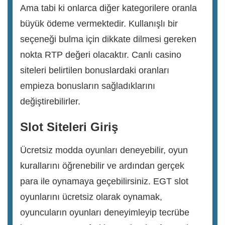
Ama tabi ki onlarca diğer kategorilere oranla
büyük ödeme vermektedir. Kullanışlı bir
seçeneği bulma için dikkate dilmesi gereken
nokta RTP değeri olacaktır. Canlı casino
siteleri belirtilen bonuslardaki oranları
empieza bonusların sağladıklarını
değiştirebilirler.
Slot Siteleri Giriş
Ücretsiz modda oyunları deneyebilir, oyun
kurallarını öğrenebilir ve ardından gerçek
para ile oynamaya geçebilirsiniz. EGT slot
oyunlarını ücretsiz olarak oynamak,
oyuncuların oyunları deneyimleyip tecrübe