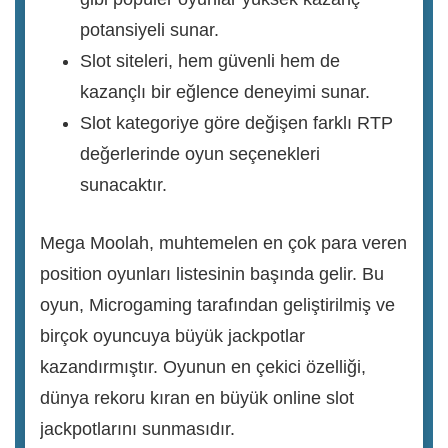
potansiyeli sunar.
Slot siteleri, hem güvenli hem de
kazançlı bir eğlence deneyimi sunar.
Slot kategoriye göre değişen farklı RTP
değerlerinde oyun seçenekleri
sunacaktır.
Mega Moolah, muhtemelen en çok para veren
position oyunları listesinin başında gelir. Bu
oyun, Microgaming tarafından geliştirilmiş ve
birçok oyuncuya büyük jackpotlar
kazandırmıştır. Oyunun en çekici özelliği,
dünya rekoru kıran en büyük online slot
jackpotlarını sunmasıdır.