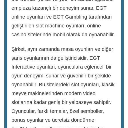
empieza kazançlı bir deneyim sunar. EGT
online oyunları ve EGT Gambling tarafından
geliştirilen slot machine oyunları, online
casino sitelerinde mobil olarak da oynanabilir.
Şirket, aynı zamanda masa oyunları ve diğer
şans oyunlarının da geliştiricisidir. EGT
Interactive oyunları, oyunculara eğlenceli bir
oyun deneyimi sunar ve güvenilir bir şekilde
oynanabilir. Bu sitelerdeki slot oyunları, klasik
meyve makinelerinden modern video
slotlarına kadar geniş bir yelpazeye sahiptir.
Oyuncular, farklı temalar, özel semboller,
bonus oyunlar ve ücretsiz döndürme