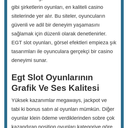
gibi şirketlerin oyunları, en kaliteli casino
sitelerinde yer alır. Bu siteler, oyuncuların
güvenli ve adil bir deneyim yaşamasını
sağlamak için düzenli olarak denetlenirler.
EGT slot oyunları, görsel efektleri empieza şık
tasarımları ile oyunculara gerçekçi bir casino
deneyimi sunar.
Egt Slot Oyunlarının
Grafik Ve Ses Kalitesi
Yüksek kazanımlar megaways, jackpot ve
tabi ki bonus satın al oyunları mümkün. Diğer
oyunlar klein ödeme verdiklerinden sobre çok
kazandıran position oyunları kategoriye göre