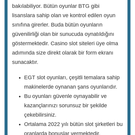
bakılabiliyor. Bütün oyunlar BTG gibi
lisanslara sahip olan ve kontrol edilen oyun
sınıfına girerler. Buda bütün oyunların
güvenilirliği olan bir sunucuda oynatıldığını
göstermektedir. Casino slot siteleri üye olma
adımında size direkt olarak bir form ekranı
sunacaktır.
EGT slot oyunları, çeşitli temalara sahip
makinelerde oynanan şans oyunlarıdır.
Bu oyunları güvenle oynayabilir ve
kazançlarınızı sorunsuz bir şekilde
çekebilirsiniz.
Ortalama 2022 yılı bütün slot şirketleri bu
oranlarda bonuslar vermektedir.