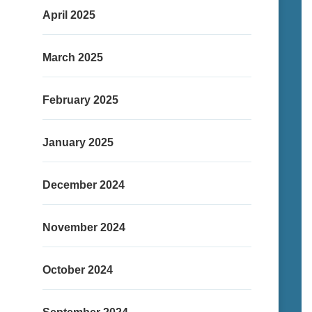
April 2025
March 2025
February 2025
January 2025
December 2024
November 2024
October 2024