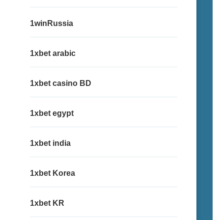
1winRussia
1xbet arabic
1xbet casino BD
1xbet egypt
1xbet india
1xbet Korea
1xbet KR