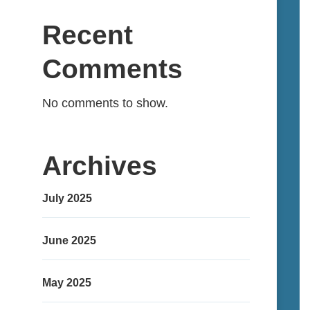
Recent
Comments
No comments to show.
Archives
July 2025
June 2025
May 2025