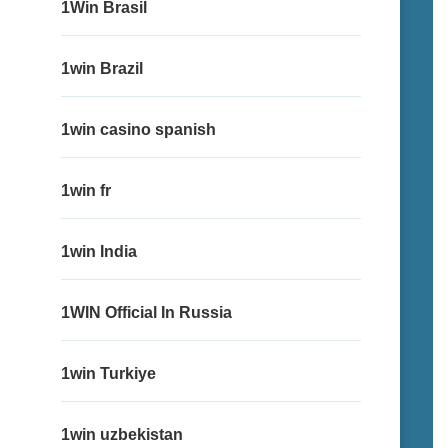
1Win Brasil
1win Brazil
1win casino spanish
1win fr
1win India
1WIN Official In Russia
1win Turkiye
1win uzbekistan