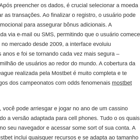
. Após preencher os dados, é crucial selecionar a moeda
ar as transações. Ao finalizar o registro, o usuário pode
omocional para assegurar bônus adicionais. A
ada via e-mail ou SMS, permitindo que o usuário comece
r no mercado desde 2009, a interface evoluiu
 anos e foi se tornando cada vez mais segura –
 milhão de usuários ao redor do mundo. A cobertura da
gue realizada pela Mostbet é muito completa e te
jogos dos campeonatos com odds fenomenais
mostbet
o, você pode arriesgar e jogar no ano de um cassino
ndo a versão adaptada para cell phones. Tudo o os quais
te no seu navegador e acessar some sort of sua conta. A
stbet inclui quaisquer recursos e se adapta ao tamanho