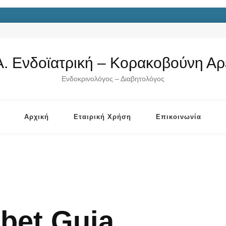
Α. Ενδοϊατρική – Κορακοβούνη Αρ
Ενδοκρινολόγος – Διαβητολόγος
Αρχική
Εταιρική Χρήση
Επικοινωνία
tbet Guia