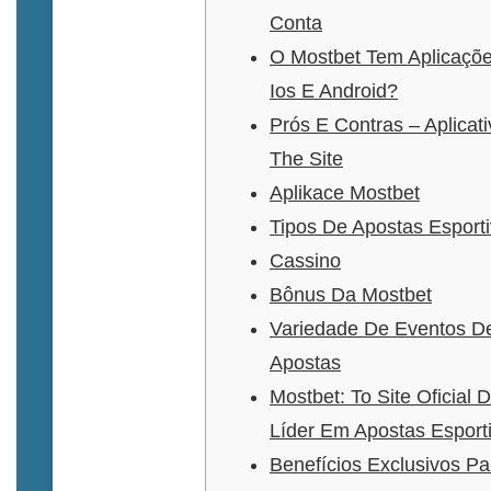
Conta
O Mostbet Tem Aplicaçõ
Ios E Android?
Prós E Contras – Aplicati
The Site
Aplikace Mostbet
Tipos De Apostas Esport
Cassino
Bônus Da Mostbet
Variedade De Eventos D
Apostas
Mostbet: To Site Oficial
Líder Em Apostas Esport
Benefícios Exclusivos Pa