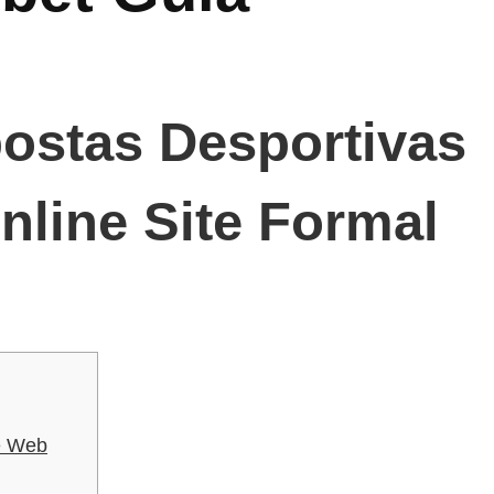
ostas Desportivas
nline Site Formal
e Web