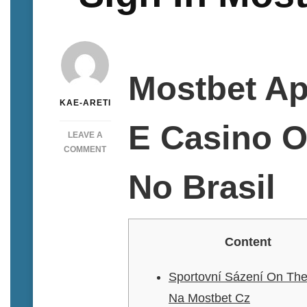
Mostbet Ap
KAE-ARETI
E Casino O
LEAVE A
ON
COMMENT
“SIGN
No Brasil
IN
MOSTBET
GUIA
Content
Sportovní Sázení On Th
Na Mostbet Cz