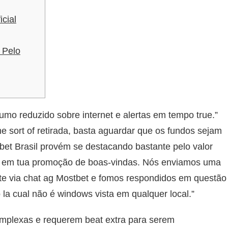
icial
 Pelo
umo reduzido sobre internet e alertas em tempo true.”
e sort of retirada, basta aguardar que os fundos sejam
bet Brasil provém se destacando bastante pelo valor
o em tua promoção de boas-vindas. Nós enviamos uma
e via chat ag Mostbet e fomos respondidos em questão
a cual não é windows vista em qualquer local.”
plexas e requerem beat extra para serem