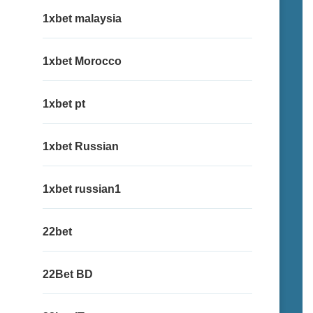
1xbet malaysia
1xbet Morocco
1xbet pt
1xbet Russian
1xbet russian1
22bet
22Bet BD