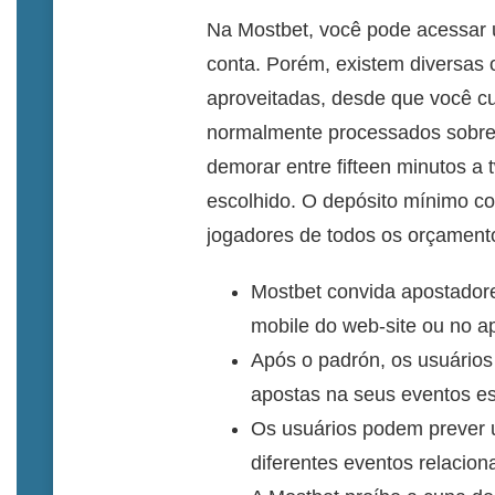
Na Mostbet, você pode acessar 
conta. Porém, existem diversas
aproveitadas, desde que você cu
normalmente processados sobre
demorar entre fifteen minutos a
escolhido. O depósito mínimo c
jogadores de todos os orçament
Mostbet convida apostadore
mobile do web-site ou no apl
Após o padrón, os usuários
apostas na seus eventos esp
Os usuários podem prever u
diferentes eventos relacio