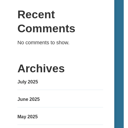
Recent
Comments
No comments to show.
Archives
July 2025
June 2025
May 2025