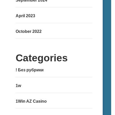
September 2024
April 2023
October 2022
Categories
! Без рубрики
1w
1Win AZ Casino