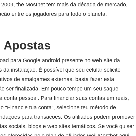
m 2009, the Mostbet tem mais da década de mercado,
ação entre os jogadores para todo o planeta,
e Apostas
load para Google android presente no web-site da
 da instalação. É possível que seu celular solicite
cativos de amalgames externas, basta fazer esta
ção ser finalizada. Em pouco tempo um seu saque
a conta pessoal. Para financiar suas contas em reais,
o “Financie tua conta”, selecione teu método de
ndações para transações. Os afiliados podem promover
ias sociais, blogs e web sites temáticos. Se você quiser
s oferecidas pelo plan de afiliados weil Mostbet aqui