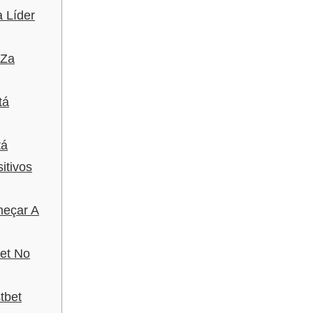
a Líder
 Za
tá
tá
itivos
meçar A
et No
tbet