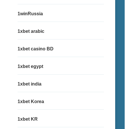
1winRussia
1xbet arabic
1xbet casino BD
1xbet egypt
1xbet india
1xbet Korea
1xbet KR