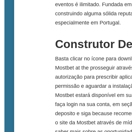
eventos é ilimitado. Fundada e
construindo alguma sólida reput
especialmente em Portugal.
Construtor D
Basta clicar no ícone para down
Mostbet at the prosseguir através
autorização para prescribir apli
permissão e aguardar a instala
Mostbet estará disponível em su
faça login na sua conta, em seçã
deposito e siga because recome
o site da Mostbet através de míd
saber mais sobre as oportunidade