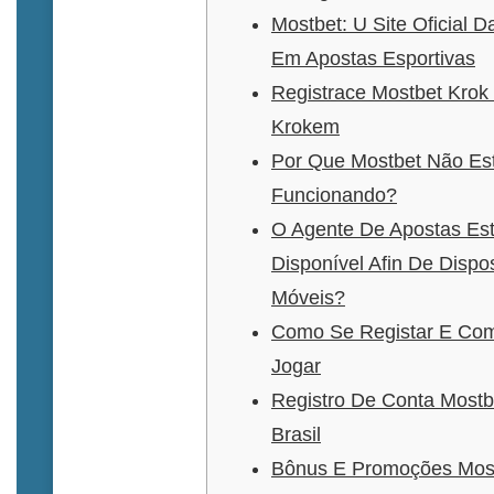
Mostbet: U Site Oficial D
Em Apostas Esportivas
Registrace Mostbet Krok
Krokem
Por Que Mostbet Não Es
Funcionando?
O Agente De Apostas Es
Disponível Afin De Dispos
Móveis?
Como Se Registar E Co
Jogar
Registro De Conta Mostb
Brasil
Bônus E Promoções Mos