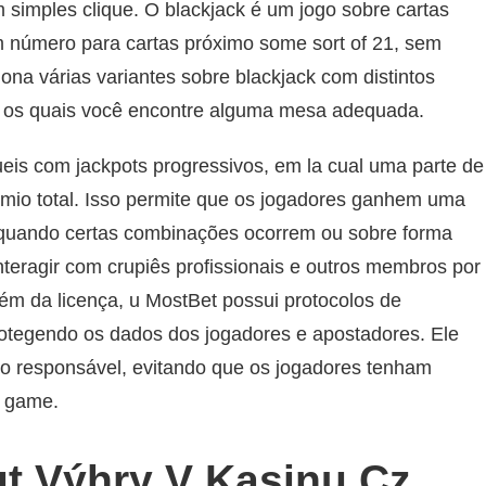
m simples clique. O blackjack é um jogo sobre cartas
um número para cartas próximo some sort of 21, sem
iona várias variantes sobre blackjack com distintos
m os quais você encontre alguma mesa adequada.
eis com jackpots progressivos, em la cual uma parte de
mio total. Isso permite que os jogadores ganhem uma
ro quando certas combinações ocorrem ou sobre forma
nteragir com crupiês profissionais e outros membros por
lém da licença, u MostBet possui protocolos de
protegendo os dados dos jogadores e apostadores. Ele
o responsável, evitando que os jogadores tenham
o game.
t Výhry V Kasinu Cz