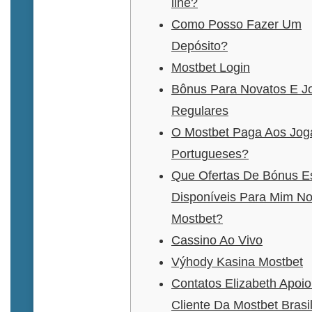
line?
Como Posso Fazer Um
Depósito?
Mostbet Login
Bônus Para Novatos E J
Regulares
O Mostbet Paga Aos Jog
Portugueses?
Que Ofertas De Bónus E
Disponíveis Para Mim N
Mostbet?
Cassino Ao Vivo
Výhody Kasina Mostbet
Contatos Elizabeth Apoio
Cliente Da Mostbet Brasi