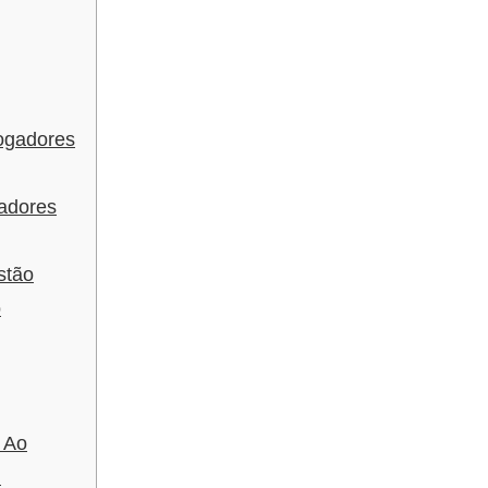
ogadores
adores
stão
o
 Ao
l