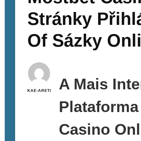
Stránky Přih
Of Sázky Onl
A Mais Int
KAE-ARETI
Plataforma
Casino Onl