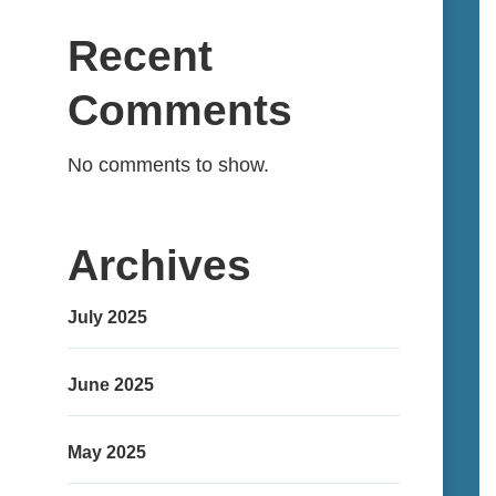
Recent
Comments
No comments to show.
Archives
July 2025
June 2025
May 2025