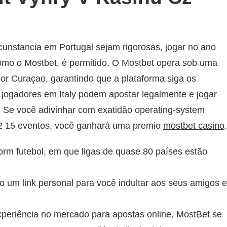
rcunstancia em Portugal sejam rigorosas, jogar no ano
como o Mostbet, é permitido. O Mostbet opera sob uma
por Curaçao, garantindo que a plataforma siga os
s jogadores em Italy podem apostar legalmente e jogar
t. Se você adivinhar com exatidão operating-system
 2 15 eventos, você ganhará uma premio
mostbet casino
.
orm futebol, em que ligas de quase 80 países estão
o um link personal para você indultar aos seus amigos e
periência no mercado para apostas online, MostBet se