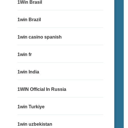
1Win Brasil
1win Brazil
1win casino spanish
1win fr
1win India
1WIN Official In Russia
1win Turkiye
1win uzbekistan