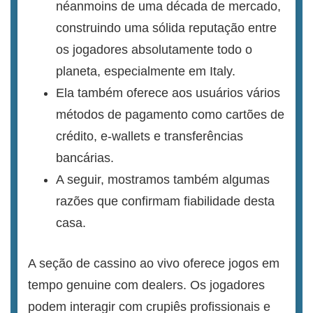
néanmoins de uma década de mercado,
construindo uma sólida reputação entre
os jogadores absolutamente todo o
planeta, especialmente em Italy.
Ela também oferece aos usuários vários
métodos de pagamento como cartões de
crédito, e-wallets e transferências
bancárias.
A seguir, mostramos também algumas
razões que confirmam fiabilidade desta
casa.
A seção de cassino ao vivo oferece jogos em
tempo genuine com dealers. Os jogadores
podem interagir com crupiês profissionais e