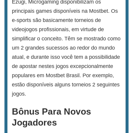
Ezugi, Microgaming disponibilizam os
principais games disponíveis na Mostbet. Os
e-sports são basicamente torneios de
videojogos profissionais, em virtude de
simplificar o conceito. Têm se mostrado como
um 2 grandes sucessos ao redor do mundo
atual, e durante isso você tem a possibilidade
de apostar nestes jogos excepcionalmente
populares em Mostbet Brasil. Por exemplo,
estão disponíveis alguns torneios 2 seguintes
jogos.
Bônus Para Novos
Jogadores