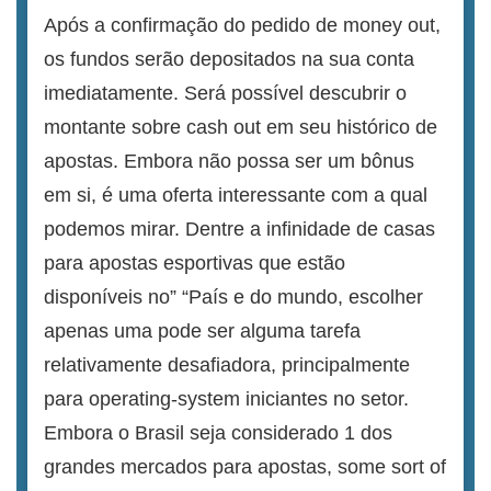
Após a confirmação do pedido de money out,
os fundos serão depositados na sua conta
imediatamente. Será possível descubrir o
montante sobre cash out em seu histórico de
apostas. Embora não possa ser um bônus
em si, é uma oferta interessante com a qual
podemos mirar. Dentre a infinidade de casas
para apostas esportivas que estão
disponíveis no” “País e do mundo, escolher
apenas uma pode ser alguma tarefa
relativamente desafiadora, principalmente
para operating-system iniciantes no setor.
Embora o Brasil seja considerado 1 dos
grandes mercados para apostas, some sort of