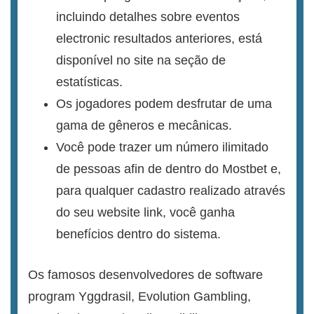
incluindo detalhes sobre eventos
electronic resultados anteriores, está
disponível no site na seção de
estatísticas.
Os jogadores podem desfrutar de uma
gama de gêneros e mecânicas.
Você pode trazer um número ilimitado
de pessoas afin de dentro do Mostbet e,
para qualquer cadastro realizado através
do seu website link, você ganha
benefícios dentro do sistema.
Os famosos desenvolvedores de software
program Yggdrasil, Evolution Gambling,