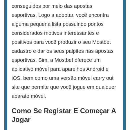
conseguidos por meio das apostas
esportivas. Logo a adoptar, você encontra
alguma pequena lista possuindo pontos
considerados motivos interessantes e
positivos para você produzir o seu Mostbet
cadastro e dar os seus palpites nas apostas
esportivas. Sim, a Mostbet oferece um
aplicativo móvel para aparelhos Android e
iOS, bem como uma versão móvel carry out
site que permite que você jogue em qualquer
aparato móvel.
Como Se Registar E Começar A
Jogar