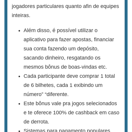
jogadores particulares quanto afin de equipes
inteiras.
Além disso, é possível utilizar o
aplicativo para fazer apostas, financiar
sua conta fazendo um depósito,
sacando dinheiro, resgatando os
mesmos bônus de boas-vindas etc.
Cada participante deve comprar 1 total
de 6 bilhetes, cada 1 exibindo um
número” “diferente.
Este bônus vale pra jogos selecionados
e te oferece 100% de cashback em caso
de derrota.
Sistemas para pagamento populares