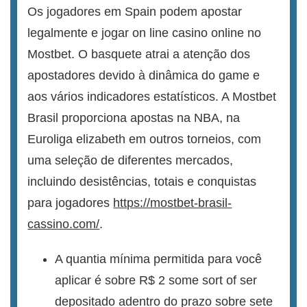
Os jogadores em Spain podem apostar
legalmente e jogar on line casino online no
Mostbet. O basquete atrai a atenção dos
apostadores devido à dinâmica do game e
aos vários indicadores estatísticos. A Mostbet
Brasil proporciona apostas na NBA, na
Euroliga elizabeth em outros torneios, com
uma seleção de diferentes mercados,
incluindo desistências, totais e conquistas
para jogadores
https://mostbet-brasil-
cassino.com/
.
A quantia mínima permitida para você
aplicar é sobre R$ 2 some sort of ser
depositado adentro do prazo sobre sete