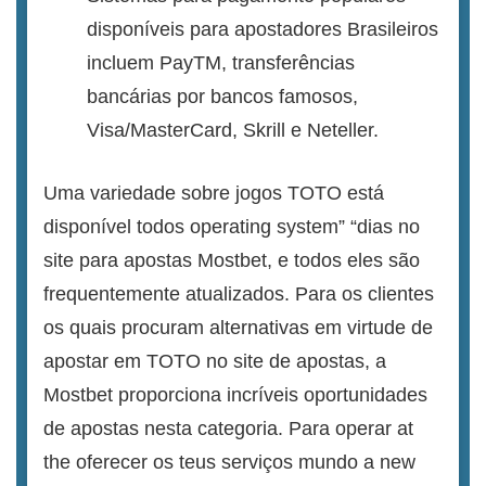
disponíveis para apostadores Brasileiros
incluem PayTM, transferências
bancárias por bancos famosos,
Visa/MasterCard, Skrill e Neteller.
Uma variedade sobre jogos TOTO está
disponível todos operating system” “dias no
site para apostas Mostbet, e todos eles são
frequentemente atualizados. Para os clientes
os quais procuram alternativas em virtude de
apostar em TOTO no site de apostas, a
Mostbet proporciona incríveis oportunidades
de apostas nesta categoria. Para operar at
the oferecer os teus serviços mundo a new