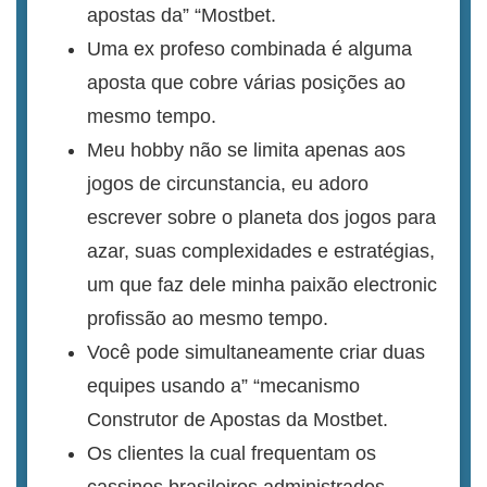
apostas da” “Mostbet.
Uma ex profeso combinada é alguma
aposta que cobre várias posições ao
mesmo tempo.
Meu hobby não se limita apenas aos
jogos de circunstancia, eu adoro
escrever sobre o planeta dos jogos para
azar, suas complexidades e estratégias,
um que faz dele minha paixão electronic
profissão ao mesmo tempo.
Você pode simultaneamente criar duas
equipes usando a” “mecanismo
Construtor de Apostas da Mostbet.
Os clientes la cual frequentam os
cassinos brasileiros administrados