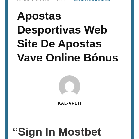
Apostas
Desportivas Web
Site De Apostas
Vave Online Bónus
KAE-ARETI
“Sign In Mostbet