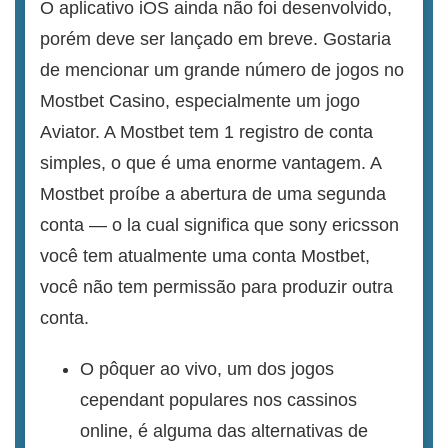
O aplicativo iOS ainda não foi desenvolvido,
porém deve ser lançado em breve. Gostaria
de mencionar um grande número de jogos no
Mostbet Casino, especialmente um jogo
Aviator. A Mostbet tem 1 registro de conta
simples, o que é uma enorme vantagem. A
Mostbet proíbe a abertura de uma segunda
conta — o la cual significa que sony ericsson
você tem atualmente uma conta Mostbet,
você não tem permissão para produzir outra
conta.
O pôquer ao vivo, um dos jogos
cependant populares nos cassinos
online, é alguma das alternativas de