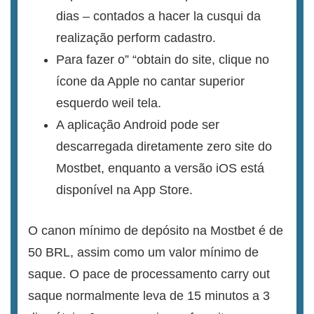
dias – contados a hacer la cusqui da
realização perform cadastro.
Para fazer o” “obtain do site, clique no
ícone da Apple no cantar superior
esquerdo weil tela.
A aplicação Android pode ser
descarregada diretamente zero site do
Mostbet, enquanto a versão iOS está
disponível na App Store.
O canon mínimo de depósito na Mostbet é de
50 BRL, assim como um valor mínimo de
saque. O pace de processamento carry out
saque normalmente leva de 15 minutos a 3