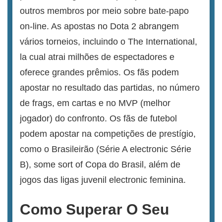
outros membros por meio sobre bate-papo
on-line. As apostas no Dota 2 abrangem
vários torneios, incluindo o The International,
la cual atrai milhões de espectadores e
oferece grandes prêmios. Os fãs podem
apostar no resultado das partidas, no número
de frags, em cartas e no MVP (melhor
jogador) do confronto. Os fãs de futebol
podem apostar na competições de prestígio,
como o Brasileirão (Série A electronic Série
B), some sort of Copa do Brasil, além de
jogos das ligas juvenil electronic feminina.
Como Superar O Seu