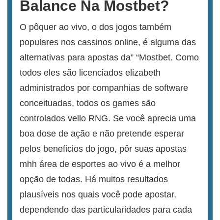
Balance Na Mostbet?
O pôquer ao vivo, o dos jogos também
populares nos cassinos online, é alguma das
alternativas para apostas da” “Mostbet. Como
todos eles são licenciados elizabeth
administrados por companhias de software
conceituadas, todos os games são
controlados vello RNG. Se você aprecia uma
boa dose de ação e não pretende esperar
pelos beneficios do jogo, pôr suas apostas
mhh área de esportes ao vivo é a melhor
opção de todas. Há muitos resultados
plausíveis nos quais você pode apostar,
dependendo das particularidades para cada