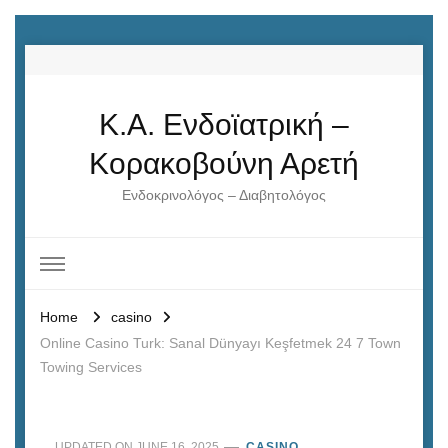
Κ.Α. Ενδοϊατρική –
Κορακοβούνη Αρετή
Ενδοκρινολόγος – Διαβητολόγος
Home
casino
Online Casino Turk: Sanal Dünyayı Keşfetmek 24 7 Town
Towing Services
UPDATED ON
JUNE 16, 2025
CASINO