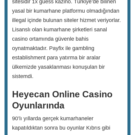
sitesidir 1x guess kazino. Türkiye’de bilinen
yasal bir kumarhane platformu olmadığından
illegal içinde bulunan siteler hizmet veriyorlar.
Lisanslı olan kumarhane şirketleri sanal
casino ortamında güvenle bahis
oynatmaktadır. Payfix ile gambling
establishment para yatırma bir aralar
ülkemizde yasaklanması konuşulan bir
sistemdi.
Heyecan Online Casino
Oyunlarında
90’lı yıllarda gerçek kumarhaneler
kapatıldıktan sonra bu oyunlar Kıbrıs gibi