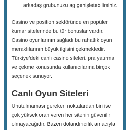
arkadaş grubunuzu ag genişletebilirsiniz.
Casino ve position sektöründe en popüler
kumar sitelerinde bu tür bonuslar vardır.
Casino oyunlarının sağladı bu rahatlık oyun
meraklılarının büyük ilgisini çekmektedir.
Türkiye’deki canlı casino siteleri, pra yatırma
ve çekme konusunda kullanıcılarına birçok
seçenek sunuyor.
Canlı Oyun Siteleri
Unutulmaması gereken noktalardan biri ise
çok yüksek oran veren her sitenin güvenilir
olmayacağıdır. Bazen dolandırıcılık amacıyla