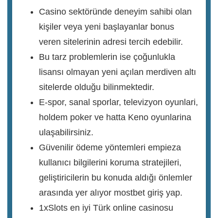
Casino sektöründe deneyim sahibi olan
kişiler veya yeni başlayanlar bonus
veren sitelerinin adresi tercih edebilir.
Bu tarz problemlerin ise çoğunlukla
lisansı olmayan yeni açılan merdiven altı
sitelerde olduğu bilinmektedir.
E-spor, sanal sporlar, televizyon oyunlari,
holdem poker ve hatta Keno oyunlarina
ulaşabilirsiniz.
Güvenilir ödeme yöntemleri empieza
kullanıcı bilgilerini koruma stratejileri,
geliştiricilerin bu konuda aldığı önlemler
arasında yer alıyor mostbet giriş yap.
1xSlots en iyi Türk online casinosu