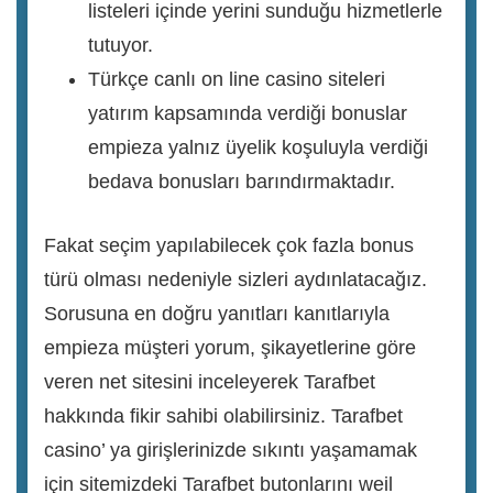
listeleri içinde yerini sunduğu hizmetlerle
tutuyor.
Türkçe canlı on line casino siteleri
yatırım kapsamında verdiği bonuslar
empieza yalnız üyelik koşuluyla verdiği
bedava bonusları barındırmaktadır.
Fakat seçim yapılabilecek çok fazla bonus
türü olması nedeniyle sizleri aydınlatacağız.
Sorusuna en doğru yanıtları kanıtlarıyla
empieza müşteri yorum, şikayetlerine göre
veren net sitesini inceleyerek Tarafbet
hakkında fikir sahibi olabilirsiniz. Tarafbet
casino’ ya girişlerinizde sıkıntı yaşamamak
için sitemizdeki Tarafbet butonlarını weil