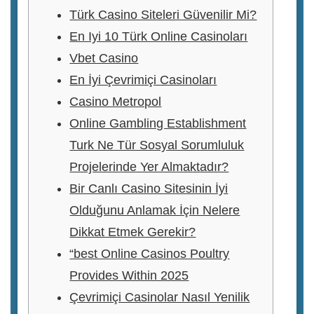
Türk Casino Siteleri Güvenilir Mi?
En Iyi 10 Türk Online Casinoları
Vbet Casino
En İyi Çevrimiçi Casinoları
Casino Metropol
Online Gambling Establishment
Turk Ne Tür Sosyal Sorumluluk
Projelerinde Yer Almaktadır?
Bir Canlı Casino Sitesinin İyi
Olduğunu Anlamak İçin Nelere
Dikkat Etmek Gerekir?
“best Online Casinos Poultry
Provides Within 2025
Çevrimiçi Casinolar Nasıl Yenilik