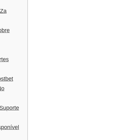
 Za
obre
rtes
stbet
No
Suporte
sponível