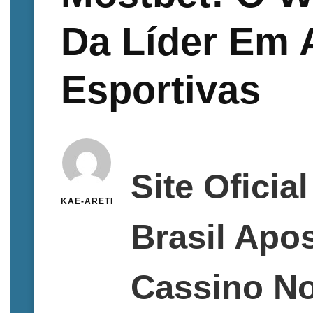
Da Líder Em 
Esportivas
Site Ofici
KAE-ARETI
Brasil Apo
Cassino No