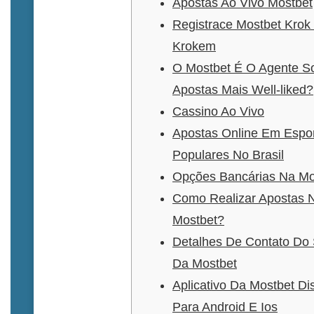
Apostas Ao Vivo Mostbet
Registrace Mostbet Krok
Krokem
O Mostbet É O Agente S
Apostas Mais Well-liked?
Cassino Ao Vivo
Apostas Online Em Espo
Populares No Brasil
Opções Bancárias Na Mo
Como Realizar Apostas 
Mostbet?
Detalhes De Contato Do 
Da Mostbet
Aplicativo Da Mostbet Di
Para Android E Ios