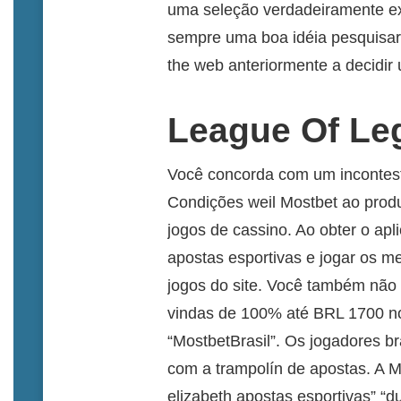
uma seleção verdadeiramente ext
sempre uma boa idéia pesquisar 
the web anteriormente a decidir
League Of Leg
Você concorda com um incontest
Condições weil Mostbet ao produ
jogos de cassino. Ao obter o ap
apostas esportivas e jogar os 
jogos do site. Você também não
vindas de 100% até BRL 1700 no
“MostbetBrasil”. Os jogadores b
com a trampolín de apostas. A M
elizabeth apostas esportivas” 