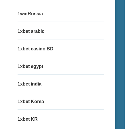
1winRussia
1xbet arabic
1xbet casino BD
1xbet egypt
1xbet india
1xbet Korea
1xbet KR