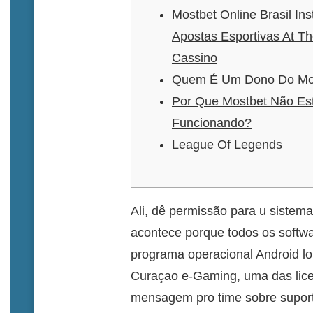
Mostbet Online Brasil Ins
Apostas Esportivas At T
Cassino
Quem É Um Dono Do Mo
Por Que Mostbet Não Es
Funcionando?
League Of Legends
Ali, dê permissão para u sistem
acontece porque todos os softwar
programa operacional Android lo
Curaçao e-Gaming, uma das lic
mensagem pro time sobre suport