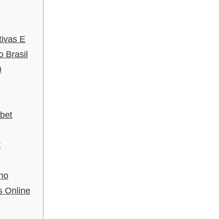
tivas E
 Brasil
0
bet
t
no
s Online