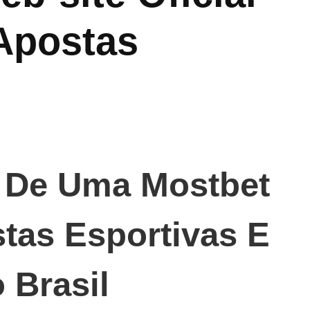
Apostas
al De Uma Mostbet
stas Esportivas E
 Brasil