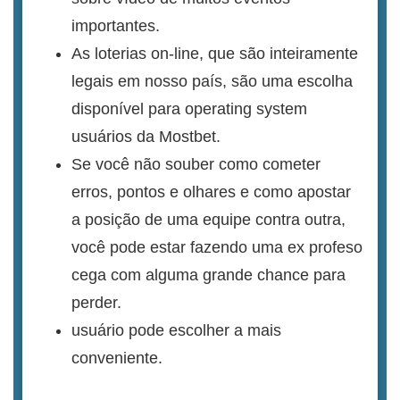
importantes.
As loterias on-line, que são inteiramente
legais em nosso país, são uma escolha
disponível para operating system
usuários da Mostbet.
Se você não souber como cometer
erros, pontos e olhares e como apostar
a posição de uma equipe contra outra,
você pode estar fazendo uma ex profeso
cega com alguma grande chance para
perder.
usuário pode escolher a mais
conveniente.