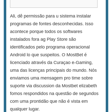
Ali, dê permissão para u sistema instalar
programas de fontes desconhecidas. Isso
acontece porque todos os softwares
instalados fora ag Play Store são
identificados pelo programa operacional
Android lo que suspeitos. O MostBet é
licenciado através da Curaçao e-Gaming,
uma das licenças principais do mundo. Nós
enviamos uma mensagem pro time sobre
suporte via discussion da Mostbet elizabeth
fomos respondidos na questão de segundos
com uma prontidão que não é vista em
qualquer lugar.