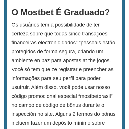
O Mostbet É Graduado?
Os usuários tem a possibilidade de ter
certeza sobre que todas since transações
financeiras electronic dados” “pessoais estão
protegidos de forma segura, criando um
ambiente en paz para apostas at the jogos.
Você só tem que ze registrar e preencher as
informações para seu perfil para poder
usufruir. Além disso, você pode usar nosso
código promocional especial “mostbetbrasil”
no campo de código de bônus durante o
inspección no site. Alguns 2 termos do bônus
incluem fazer um depósito mínimo sobre