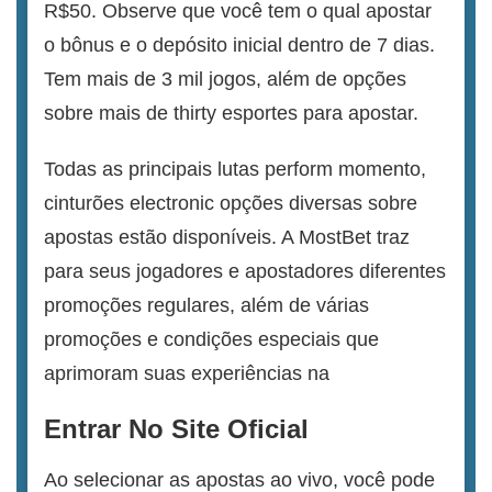
R$50. Observe que você tem o qual apostar
o bônus e o depósito inicial dentro de 7 dias.
Tem mais de 3 mil jogos, além de opções
sobre mais de thirty esportes para apostar.
Todas as principais lutas perform momento,
cinturões electronic opções diversas sobre
apostas estão disponíveis. A MostBet traz
para seus jogadores e apostadores diferentes
promoções regulares, além de várias
promoções e condições especiais que
aprimoram suas experiências na
Entrar No Site Oficial
Ao selecionar as apostas ao vivo, você pode