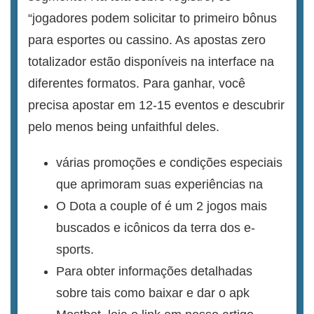
“jogadores podem solicitar to primeiro bônus
para esportes ou cassino. As apostas zero
totalizador estão disponíveis na interface na
diferentes formatos. Para ganhar, você
precisa apostar em 12-15 eventos e descubrir
pelo menos being unfaithful deles.
várias promoções e condições especiais
que aprimoram suas experiências na
O Dota a couple of é um 2 jogos mais
buscados e icônicos da terra dos e-
sports.
Para obter informações detalhadas
sobre tais como baixar e dar o apk