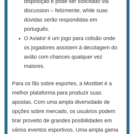
disposição e pode ser solicitado via
discussion – felizmente, while suas
dúvidas serão respondidas em
português.
O Aviator é um jogo para colisão onde
os jogadores assistem à decolagem do
avião com chances qualquer vez
maiores.
Para os fãs sobre esportes, a Mostbet é a
melhor plataforma para produzir suas
apostas. Com uma ampla diversidade de
opções sobre mercado, os usuários podem
tirar proveito de grandes posibilidades em
vários eventos esportivos. Uma ampla gama