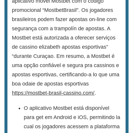
aplicativo móvel Mostbet com o código
promocional “MostbetBrasil”. Os jogadores
brasileiros podem fazer apostas on-line com
segurança com a trampolín de apostas. A
Mostbet está autorizada a oferecer serviços
de cassino elizabeth apostas esportivas”
“durante Curaçao. Em resumo, a Mostbet é
uma opção confiável e segura pra cassinos e
apostas esportivas, certificando-a lo que uma
boa odaie de apostas esportivas
https://mostbet-brasil-cassino.com/
.
O aplicativo Mostbet está disponível
para get em Android e iOS, permitindo la
cual os jogadores acessem a plataforma