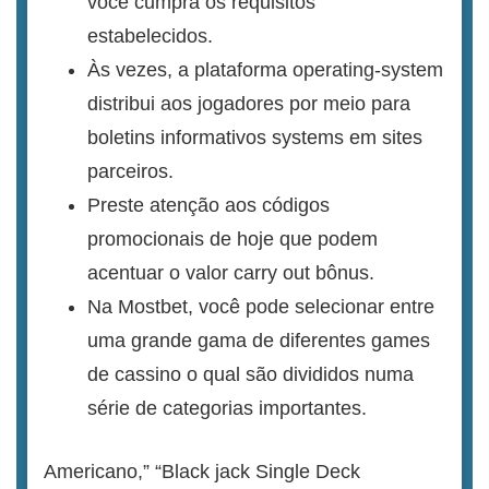
você cumpra os requisitos
estabelecidos.
Às vezes, a plataforma operating-system
distribui aos jogadores por meio para
boletins informativos systems em sites
parceiros.
Preste atenção aos códigos
promocionais de hoje que podem
acentuar o valor carry out bônus.
Na Mostbet, você pode selecionar entre
uma grande gama de diferentes games
de cassino o qual são divididos numa
série de categorias importantes.
Americano,” “Black jack Single Deck