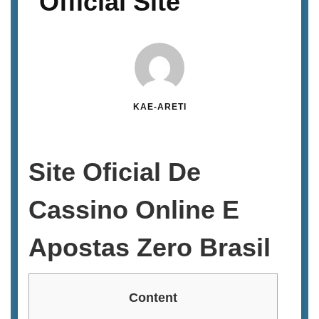
Official Site
KAE-ARETI
Site Oficial De
Cassino Online E
Apostas Zero Brasil
Content