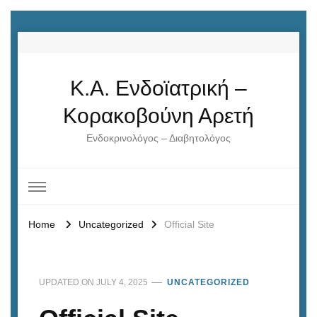
Κ.Α. Ενδοϊατρική –
Κορακοβούνη Αρετή
Ενδοκρινολόγος – Διαβητολόγος
Home
Uncategorized
Official Site
UPDATED ON
JULY 4, 2025
UNCATEGORIZED