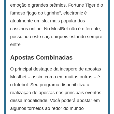
emoção e grandes prêmios. Fortune Tiger é o
famoso “jogo do tigrinho”, electronic é
atualmente um slot mais popular dos
cassinos online. No MostBet não é diferente,
possuindo este caça-níqueis estando sempre
entre
Apostas Combinadas
O principal destaque da incapere de apostas
Mostbet – assim como em muitas outras – é
o futebol. Seu programa disponibiliza a
realização de apostas nos principais eventos
dessa modalidade. Você poderá apostar em
algunos torneios ao redor do mundo