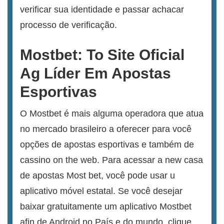
verificar sua identidade e passar achacar
processo de verificação.
Mostbet: To Site Oficial
Ag Líder Em Apostas
Esportivas
O Mostbet é mais alguma operadora que atua
no mercado brasileiro a oferecer para você
opções de apostas esportivas e também de
cassino on the web. Para acessar a new casa
de apostas Most bet, você pode usar u
aplicativo móvel estatal. Se você desejar
baixar gratuitamente um aplicativo Mostbet
afin de Android no País e do mundo, clique