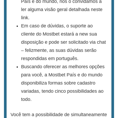
País e do mundo, nós o convidamos a
ler alguma visão geral detalhada neste
link.
Em caso de dúvidas, o suporte ao
cliente do Mostbet estará a new sua
disposição e pode ser solicitado via chat
– felizmente, as suas dúvidas serão
respondidas em português.
Buscando oferecer as melhores opções
para você, a Mostbet País e do mundo
disponibiliza formas sobre cadastro
variadas, tendo cinco possibilidades ao
todo.
Você tem a possibilidade de simultaneamente