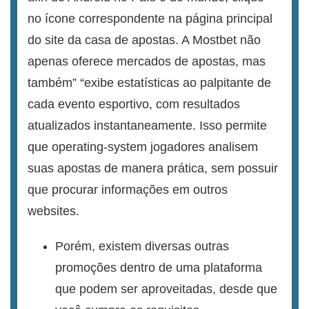
no ícone correspondente na página principal
do site da casa de apostas. A Mostbet não
apenas oferece mercados de apostas, mas
também” “exibe estatísticas ao palpitante de
cada evento esportivo, com resultados
atualizados instantaneamente. Isso permite
que operating-system jogadores analisem
suas apostas de manera prática, sem possuir
que procurar informações em outros
websites.
Porém, existem diversas outras
promoções dentro de uma plataforma
que podem ser aproveitadas, desde que