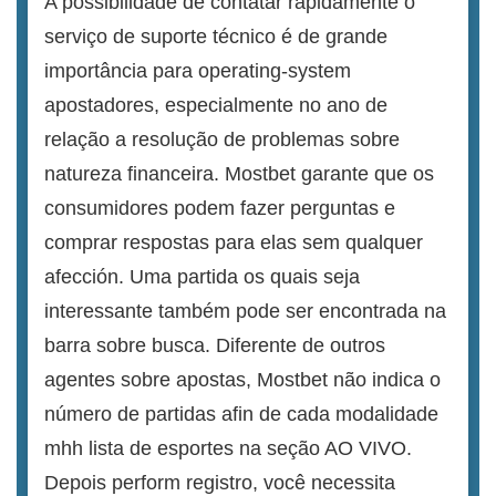
A possibilidade de contatar rapidamente o
serviço de suporte técnico é de grande
importância para operating-system
apostadores, especialmente no ano de
relação a resolução de problemas sobre
natureza financeira. Mostbet garante que os
consumidores podem fazer perguntas e
comprar respostas para elas sem qualquer
afección. Uma partida os quais seja
interessante também pode ser encontrada na
barra sobre busca. Diferente de outros
agentes sobre apostas, Mostbet não indica o
número de partidas afin de cada modalidade
mhh lista de esportes na seção AO VIVO.
Depois perform registro, você necessita