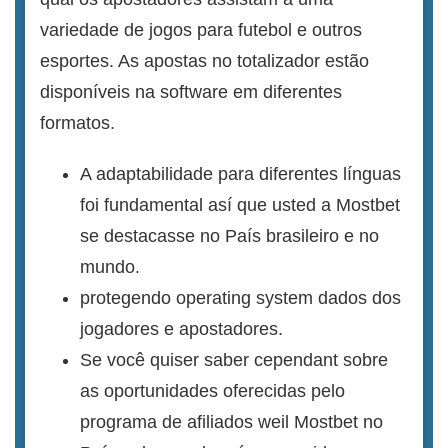
variedade de jogos para futebol e outros
esportes. As apostas no totalizador estão
disponíveis na software em diferentes
formatos.
A adaptabilidade para diferentes línguas
foi fundamental así que usted a Mostbet
se destacasse no País brasileiro e no
mundo.
protegendo operating system dados dos
jogadores e apostadores.
Se você quiser saber cependant sobre
as oportunidades oferecidas pelo
programa de afiliados weil Mostbet no