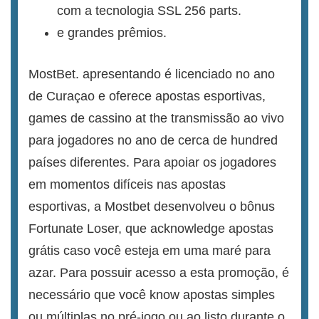
com a tecnologia SSL 256 parts.
e grandes prêmios.
MostBet. apresentando é licenciado no ano
de Curaçao e oferece apostas esportivas,
games de cassino at the transmissão ao vivo
para jogadores no ano de cerca de hundred
países diferentes. Para apoiar os jogadores
em momentos difíceis nas apostas
esportivas, a Mostbet desenvolveu o bônus
Fortunate Loser, que acknowledge apostas
grátis caso você esteja em uma maré para
azar. Para possuir acesso a esta promoção, é
necessário que você know apostas simples
ou múltiplas no pré-jogo ou ao listo durante o