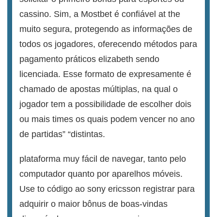
cassino. Sim, a Mostbet é confiável at the
muito segura, protegendo as informações de
todos os jogadores, oferecendo métodos para
pagamento práticos elizabeth sendo
licenciada. Esse formato de expresamente é
chamado de apostas múltiplas, na qual o
jogador tem a possibilidade de escolher dois
ou mais times os quais podem vencer no ano
de partidas” “distintas.
plataforma muy fácil de navegar, tanto pelo
computador quanto por aparelhos móveis.
Use to código ao sony ericsson registrar para
adquirir o maior bônus de boas-vindas