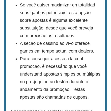
Se você quiser maximizar en totalidad
seus ganhos potenciais, esta opção
sobre apostas é alguma excelente
substituição, desde que você preveja
com precisão os resultados.
A seção de cassino ao vivo oferece
games em tempo actual com dealers.
Para conseguir acesso a la cual
promoção, é necessário que você
understand apostas simples ou múltiplas
no pré-jogo ou ao festón durante o
andamento da promoção – estas
apostas são chamadas de cupons.