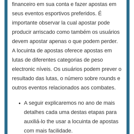
financeiro em sua conta e fazer apostas em
seus eventos esportivos preferidos. É
importante observar la cual apostar pode
producir arriscado como também os usuários
devem apostar apenas o que podem perder.
A locuinta de apostas oferece apostas em
lutas de diferentes categorias de peso
electronic níveis. Os usuários podem prever o
resultado das lutas, o número sobre rounds e
outros eventos relacionados aos combates.
A seguir explicaremos no ano de mais
detalhes cada uma destas etapas para
auxiliá-lo the usar a locuinta de apostas
com mais facilidade.